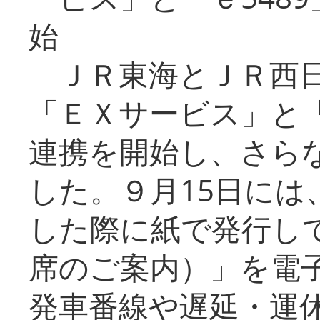
始
ＪＲ東海とＪＲ西日
「ＥＸサービス」と「
連携を開始し、さら
した。９月15日には
した際に紙で発行し
席のご案内）」を電
発車番線や遅延・運