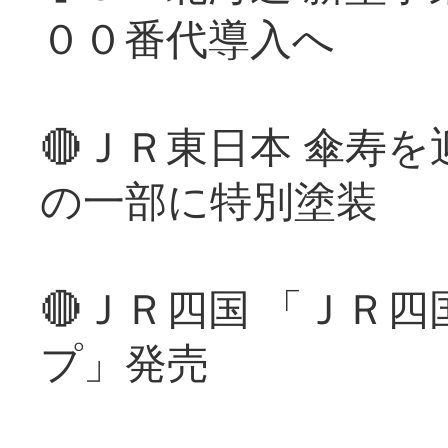
００番代導入へ
🔴ＪＲ東日本 傘寿
の一部に特別塗装
🔴ＪＲ四国 「ＪＲ
プ」発売