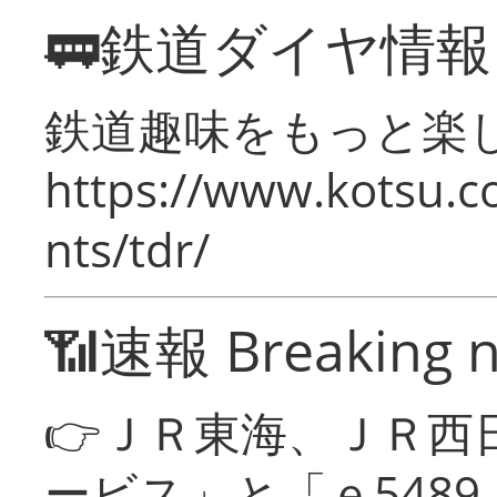
🚃鉄道ダイヤ情
鉄道趣味をもっと楽
https://www.kotsu.co
nts/tdr/
📶速報 Breaking 
👉ＪＲ東海、ＪＲ西
ービス」と「ｅ548