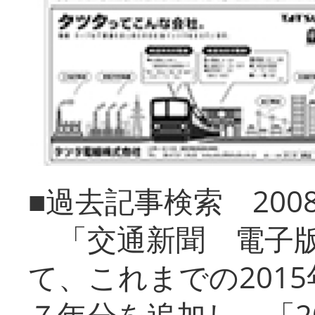
■過去記事検索 20
「交通新聞 電子版
て、これまでの201
７年分を追加し、「2