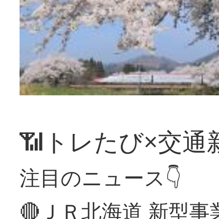
📶トレたび×交通
注目のニュース👇
🔴ＪＲ北海道 新型