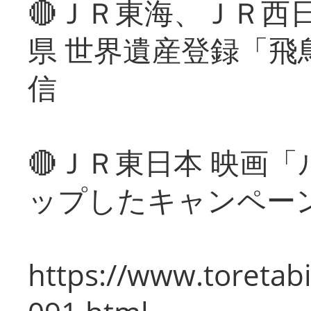
🔴ＪＲ東海、ＪＲ西
県 世界遺産登録「飛
信
🔴ＪＲ東日本 映画
ップしたキャンペー
https://www.toretabi