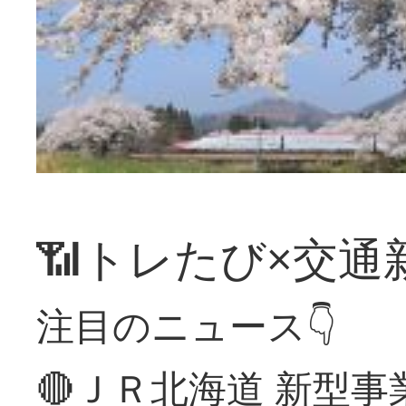
📶トレたび×交通
注目のニュース👇
🔴ＪＲ北海道 新型