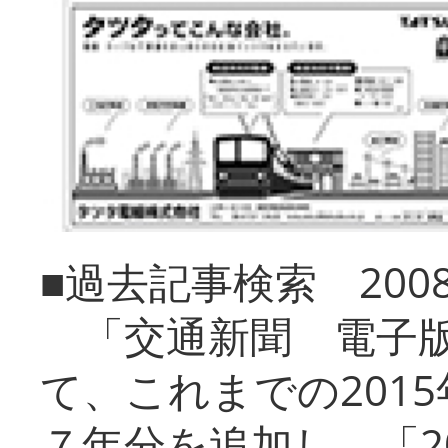
■過去記事検索 20
「交通新聞 電子版
て、これまでの201
７年分を追加し、「2