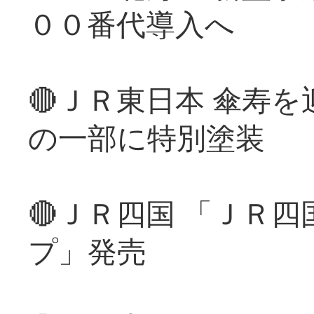
００番代導入へ
🔴ＪＲ東日本 傘寿
の一部に特別塗装
🔴ＪＲ四国 「ＪＲ
プ」発売