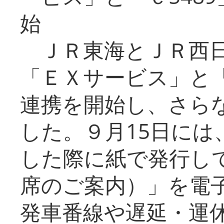
始
ＪＲ東海とＪＲ西日
「ＥＸサービス」と「
連携を開始し、さら
した。９月15日には
した際に紙で発行し
席のご案内）」を電
発車番線や遅延・運