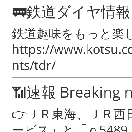
🚃鉄道ダイヤ情
鉄道趣味をもっと楽
https://www.kotsu.co
nts/tdr/
📶速報 Breaking 
👉ＪＲ東海、ＪＲ西
ービス」と「ｅ548