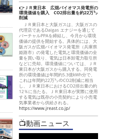
👉ＪＲ東日本 広畑バイオマス発電所の
環境価値を購入 CO2排出量を約22万㌧
削減
ＪＲ東日本と大阪ガスは、大阪ガスの
代理店であるDaigas エナジーを通じて
バーチャルPPAを締結し、今月から環境
価値の提供を開始する。具体的には、大
阪ガスが広畑バイオマス発電所（兵庫県
姫路市）の発電した電気と環境価値の全
量を買い取り、電気は日本卸電力取引所
などに売却。環境価値については、ＪＲ
東日本が大阪ガスから購入する。同発電
所の環境価値は年間約5.3億kWh分で、
これは年間約22万㌧のCO2削減に相当
し、ＪＲ東日本におけるCO2排出量の約
12％に当たる。ＪＲ東日本が実際に使用
する電気は既存の小売契約により小売電
気事業者から供給される。
https://www.jreast.co.jp/
📺動画ニュース