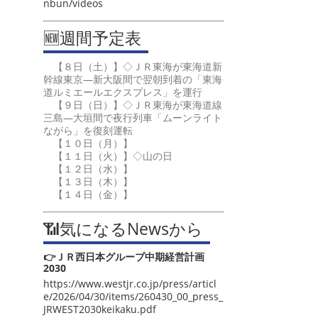
nbun/videos
🆕週間予定表
【８日（土）】◇ＪＲ東海が東海道新
幹線東京―新大阪間で翌朝到着の「東海
道ルミエールエクスプレス」を運行
【９日（日）】◇ＪＲ東海が東海道線
三島―大垣間で夜行列車「ムーンライト
ながら」を復刻運転
【１０日（月）】
【１１日（火）】◇山の日
【１２日（水）】
【１３日（木）】
【１４日（金）】
📶気になるNewsから
👉ＪＲ西日本グループ中期経営計画
2030
https://www.westjr.co.jp/press/articl
e/2026/04/30/items/260430_00_press_
JRWEST2030keikaku.pdf