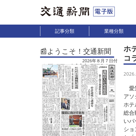
記事分類
業種分類
ホ
📰ようこそ！交通新聞
コ
2026年８月７日付
2026.
愛知
アソ
ホテ
総合
いパ
ショ