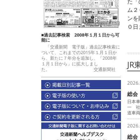
た「
ム２
ンを
０日
■過去記事検索 2008年１月１日から可
能に
「交通新聞 電子版」過去記事検索に
ついて、これまでの2015年１月１日か
ら、新たに７年分を追加し、「2008年
J
１月１日から」に拡大しまし
た。 交通新聞社
2026.
総会
日本
一 
道車
2026.
総会