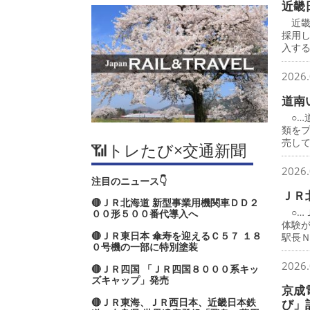
近畿
近畿
採用
入す
2026.
道南
○…
類を
売し
📶トレたび×交通新聞
2026.
注目のニュース👇
ＪＲ
🔴ＪＲ北海道 新型事業用機関車ＤＤ２
○…
００形５００番代導入へ
体験
🔴ＪＲ東日本 傘寿を迎えるＣ５７ １８
駅長
０号機の一部に特別塗装
2026.
🔴ＪＲ四国 「ＪＲ四国８０００系キッ
ズキャップ」発売
京成
🔴ＪＲ東海、ＪＲ西日本、近畿日本鉄
び」