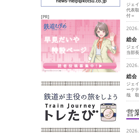
ジェ
代表
付＝
[PR]
2026.
総会
ジェ
当部
2026.
総会
ジェ
ーケ
哉 
営
2026.