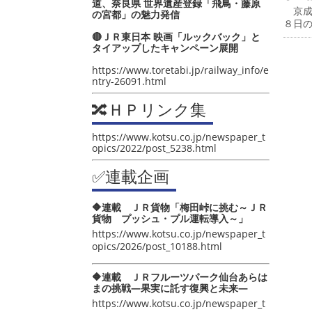
道、奈良県 世界遺産登録「飛鳥・藤原
京成
の宮都」の魅力発信
８日
🔴ＪＲ東日本 映画「ルックバック」と
タイアップしたキャンペーン展開
https://www.toretabi.jp/railway_info/e
ntry-26091.html
🔀ＨＰリンク集
https://www.kotsu.co.jp/newspaper_t
opics/2022/post_5238.html
✅連載企画
🔶連載 ＪＲ貨物「梅田峠に挑む～ＪＲ
貨物 プッシュ・プル運転導入～」
https://www.kotsu.co.jp/newspaper_t
opics/2026/post_10188.html
🔶連載 ＪＲフルーツパーク仙台あらは
まの挑戦―果実に託す復興と未来―
https://www.kotsu.co.jp/newspaper_t