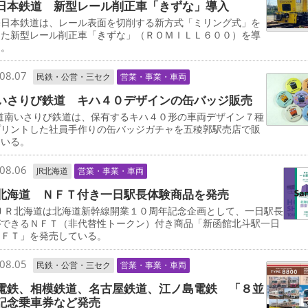
日本鉄道 新型レール削正車「きずな」導入
日本鉄道は、レール表面を切削する新方式「ミリング式」を
した新型レール削正車「きずな」（ＲＯＭＩＬＬ６００）を導
る。
08.07
民鉄・公営・三セク
営業・事業・車両
いさりび鉄道 キハ４０デザインの缶バッジ販売
道南いさりび鉄道は、保有するキハ４０形の車両デザイン７種
プリントした社員手作りの缶バッジガチャを五稜郭駅売店で販
ている。
08.06
JR北海道
営業・事業・車両
北海道 ＮＦＴ付き一日駅長体験商品を発売
ＪＲ北海道は北海道新幹線開業１０周年記念企画として、一日駅長
ができるＮＦＴ（非代替性トークン）付き商品「新函館北斗駅一日
ＮＦＴ」を発売している。
08.05
民鉄・公営・三セク
営業・事業・車両
電鉄、相模鉄道、名古屋鉄道、江ノ島電鉄 「８並
記念乗車券など発売