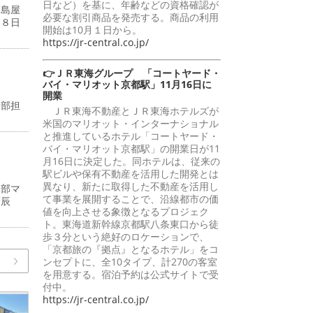
日など）を基に、年齢などの資格確認が
髙島屋
必要な割引商品を発売する。商品の利用
２８日
開始は10月１日から。
https://jr-central.co.jp/
👉ＪＲ東海グループ 「コートヤード・
バイ・マリオット京都駅」11月16日に
開業
本部担
ＪＲ東海不動産とＪＲ東海ホテルズが
米国のマリオット・インターナショナル
と推進しているホテル「コートヤード・
バイ・マリオット京都駅」の開業日が11
月16日に決定した。同ホテルは、従来の
駅ビルや保有不動産を活用した開発とは
異なり、新たに取得した不動産を活用し
本部マ
て事業を展開することで、沿線都市の価
齋辰
値を向上させる象徴となるプロジェク
ト。東海道新幹線京都駅八条東口から徒
歩３分という絶好のロケーションで、
「京都旅の『拠点』となるホテル」をコ
ンセプトに、全10タイプ、計270の客室
を用意する。宿泊予約は公式サイトで受
付中。
https://jr-central.co.jp/