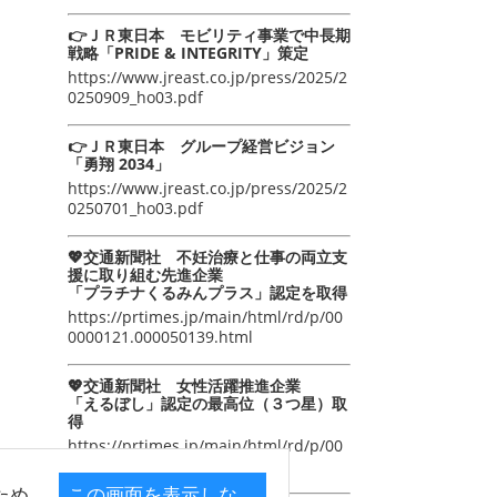
👉ＪＲ東日本 モビリティ事業で中長期
戦略「PRIDE & INTEGRITY」策定
https://www.jreast.co.jp/press/2025/2
0250909_ho03.pdf
👉ＪＲ東日本 グループ経営ビジョン
「勇翔 2034」
https://www.jreast.co.jp/press/2025/2
0250701_ho03.pdf
💖交通新聞社 不妊治療と仕事の両立支
援に取り組む先進企業
「プラチナくるみんプラス」認定を取得
https://prtimes.jp/main/html/rd/p/00
0000121.000050139.html
💖交通新聞社 女性活躍推進企業
「えるぼし」認定の最高位（３つ星）取
得
https://prtimes.jp/main/html/rd/p/00
0000105.000050139.html
ため
この画面を表示しな