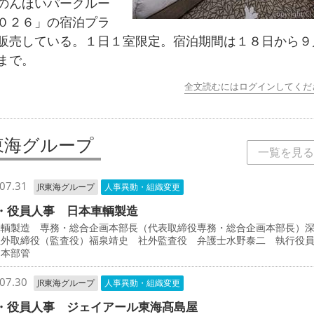
のんほいパークルー
０２６」の宿泊プラ
販売している。１日１室限定。宿泊期間は１８日から９
まで。
全文読むにはログインしてくだ
R東海グループ
一覧を見る
07.31
JR東海グループ
人事異動・組織変更
・役員人事 日本車輌製造
車輌製造 専務・総合企画本部長（代表取締役専務・総合企画本部長）
社外取締役（監査役）福泉靖史 社外監査役 弁護士水野泰二 執行役
両本部管
07.30
JR東海グループ
人事異動・組織変更
・役員人事 ジェイアール東海髙島屋