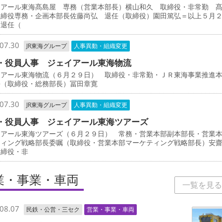
イアール東海髙島屋 専務（営業本部長）横山和久 取締役・非常勤 
取締役専務・企画本部長佐藤尚弘 退任（取締役）園田篤弘＝以上５月
 退任（
07.30
JR東海グループ
人事異動・組織変更
・役員人事 ジェイアール東海物流
イアール東海物流（６月２９日） 取締役・非常勤・ＪＲ東海事業推進
長（取締役・総務部長）冨田章寛
07.30
JR東海グループ
人事異動・組織変更
・役員人事 ジェイアール東海ツアーズ
イアール東海ツアーズ（６月２９日） 常務・営業本部副本部長・営業
ティング戦略部長委嘱（取締役・営業本部マーケティング戦略部長）安
取締役・非
業・事業・車両
一覧を見る
08.07
民鉄・公営・三セク
営業・事業・車両