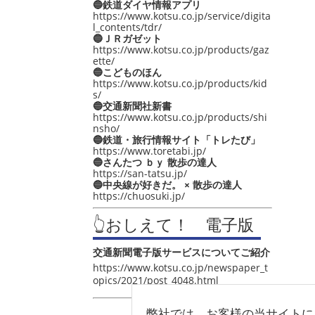
🔵鉄道ダイヤ情報アプリ
https://www.kotsu.co.jp/service/digita
l_contents/tdr/
🔵ＪＲガゼット
https://www.kotsu.co.jp/products/gaz
ette/
🔵こどものほん
https://www.kotsu.co.jp/products/kid
s/
🔵交通新聞社新書
https://www.kotsu.co.jp/products/shi
nsho/
🔵鉄道・旅行情報サイト「トレたび」
https://www.toretabi.jp/
🔵さんたつ ｂｙ 散歩の達人
https://san-tatsu.jp/
🔵中央線が好きだ。 × 散歩の達人
https://chuosuki.jp/
👆おしえて！ 電子版
交通新聞電子版サービスについてご紹介
https://www.kotsu.co.jp/newspaper_t
opics/2021/post_4048.html
弊社では、お客様の当サイトに