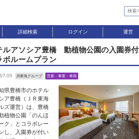
詳細検索
ログイン
運営
テルアソシア豊橋 動植物公園の入園券付
ラボルームプラン
07.09
JR東海グループ
営業・事業・車両
県豊橋市のホテル
シア豊橋（ＪＲ東海
ルズ運営）は、豊橋
動植物公園「のんほ
ーク」とコラボレー
ンし、入園券が付い