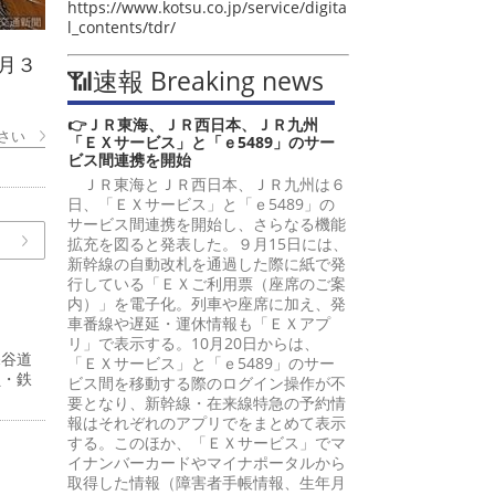
https://www.kotsu.co.jp/service/digita
l_contents/tdr/
月３
📶速報 Breaking news
👉ＪＲ東海、ＪＲ西日本、ＪＲ九州
さい
「ＥＸサービス」と「ｅ5489」のサー
ビス間連携を開始
ＪＲ東海とＪＲ西日本、ＪＲ九州は６
日、「ＥＸサービス」と「ｅ5489」の
サービス間連携を開始し、さらなる機能
拡充を図ると発表した。９月15日には、
新幹線の自動改札を通過した際に紙で発
行している「ＥＸご利用票（座席のご案
内）」を電子化。列車や座席に加え、発
車番線や遅延・運休情報も「ＥＸアプ
リ」で表示する。10月20日からは、
深谷道
「ＥＸサービス」と「ｅ5489」のサー
員・鉄
ビス間を移動する際のログイン操作が不
要となり、新幹線・在来線特急の予約情
報はそれぞれのアプリでをまとめて表示
する。このほか、「ＥＸサービス」でマ
イナンバーカードやマイナポータルから
取得した情報（障害者手帳情報、生年月