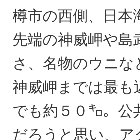
樽市の西側、日本
先端の神威岬や島
さ、名物のウニな
神威岬までは最も
でも約５０㌔。公
だろうと思い、ア