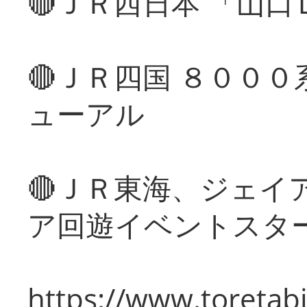
🔴ＪＲ西日本 「山
🔴ＪＲ四国 ８００
ューアル
🔴ＪＲ東海、ジェイ
ア回遊イベントスタ
https://www.toretabi