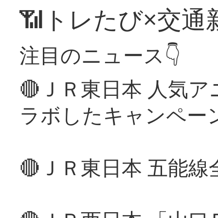
📶トレたび×交通
注目のニュース👇
🔴ＪＲ東日本 人気
ラボしたキャンペー
🔴ＪＲ東日本 五能