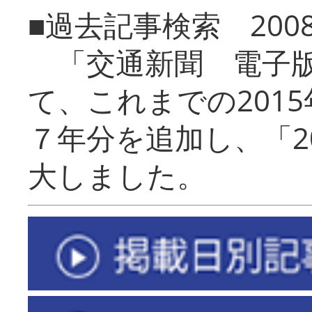
■過去記事検索 20
「交通新聞 電子版
て、これまでの201
７年分を追加し、「2
大しました