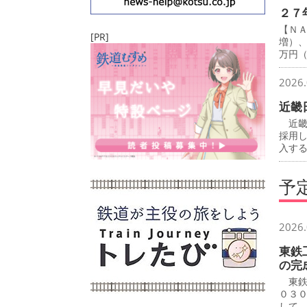
２７
【Ｎ
[PR]
増）
万円
2026.
近畿
近畿
採用
入す
予
2026.
東鉄
の完
東鉄
０３
して