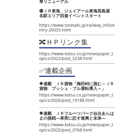
車リニューアル
🔴ＪＲ東海、ジェイアール東海髙島屋
名駅エリア回遊イベントスタート
https://www.toretabi.jp/railway_info/e
ntry-26033.html
🔀ＨＰリンク集
https://www.kotsu.co.jp/newspaper_t
opics/2022/post_5238.html
✅連載企画
🔶連載 ＪＲ貨物「梅田峠に挑む～ＪＲ
貨物 プッシュ・プル運転導入～」
https://www.kotsu.co.jp/newspaper_t
opics/2026/post_10188.html
🔶連載 ＪＲフルーツパーク仙台あらは
まの挑戦―果実に託す復興と未来―
https://www.kotsu.co.jp/newspaper_t
opics/2025/post_9768.html