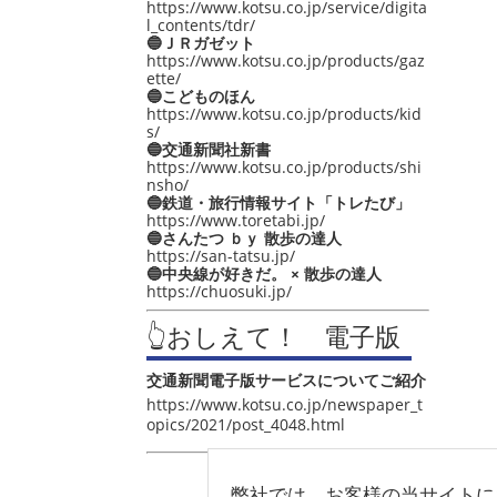
https://www.kotsu.co.jp/service/digita
l_contents/tdr/
🔵ＪＲガゼット
https://www.kotsu.co.jp/products/gaz
ette/
🔵こどものほん
https://www.kotsu.co.jp/products/kid
s/
🔵交通新聞社新書
https://www.kotsu.co.jp/products/shi
nsho/
🔵鉄道・旅行情報サイト「トレたび」
https://www.toretabi.jp/
🔵さんたつ ｂｙ 散歩の達人
https://san-tatsu.jp/
🔵中央線が好きだ。 × 散歩の達人
https://chuosuki.jp/
👆おしえて！ 電子版
交通新聞電子版サービスについてご紹介
https://www.kotsu.co.jp/newspaper_t
opics/2021/post_4048.html
弊社では、お客様の当サイトに