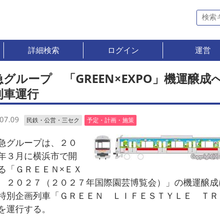
詳細検索
ログイン
運営
急グループ 「GREEN×EXPO」機運醸成
列車運行
07.09
民鉄・公営・三セク
予定・計画・施策
グループは、２０
年３月に横浜市で開
る「ＧＲＥＥＮ×ＥＸ
 ２０２７（２０２７年国際園芸博覧会）」の機運醸成
特別企画列車「ＧＲＥＥＮ ＬＩＦＥＳＴＹＬＥ ＴＲ
を運行する。