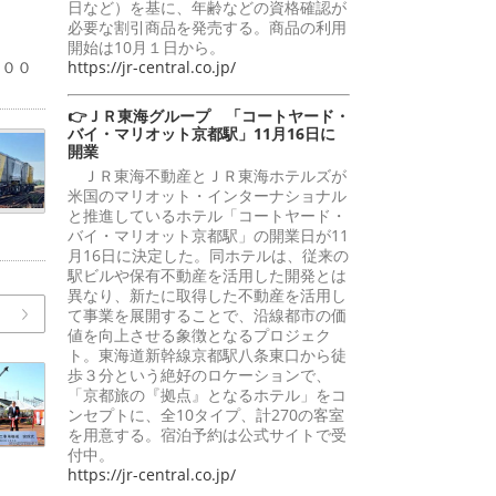
日など）を基に、年齢などの資格確認が
必要な割引商品を発売する。商品の利用
％
開始は10月１日から。
１００
https://jr-central.co.jp/
👉ＪＲ東海グループ 「コートヤード・
バイ・マリオット京都駅」11月16日に
開業
ＪＲ東海不動産とＪＲ東海ホテルズが
米国のマリオット・インターナショナル
と推進しているホテル「コートヤード・
バイ・マリオット京都駅」の開業日が11
月16日に決定した。同ホテルは、従来の
駅ビルや保有不動産を活用した開発とは
異なり、新たに取得した不動産を活用し
て事業を展開することで、沿線都市の価
値を向上させる象徴となるプロジェク
ト。東海道新幹線京都駅八条東口から徒
歩３分という絶好のロケーションで、
「京都旅の『拠点』となるホテル」をコ
ンセプトに、全10タイプ、計270の客室
を用意する。宿泊予約は公式サイトで受
付中。
https://jr-central.co.jp/