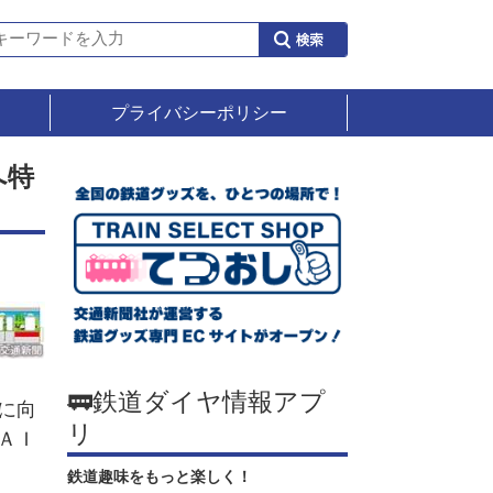
プライバシーポリシー
へ特
🚃鉄道ダイヤ情報アプ
に向
リ
ＡＩ
鉄道趣味をもっと楽しく！