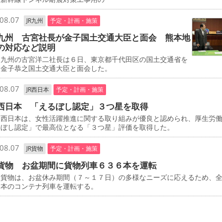
08.07
JR九州
予定・計画・施策
九州 古宮社長が金子国土交通大臣と面会 熊本地
の対応など説明
九州の古宮洋二社長は６日、東京都千代田区の国土交通省を
、金子恭之国土交通大臣と面会した。
08.07
JR西日本
予定・計画・施策
西日本 「えるぼし認定」３つ星を取得
西日本は、女性活躍推進に関する取り組みが優良と認められ、厚生労
るぼし認定」で最高位となる「３つ星」評価を取得した。
08.07
JR貨物
予定・計画・施策
貨物 お盆期間に貨物列車６３６本を運転
貨物は、お盆休み期間（７～１７日）の多様なニーズに応えるため、
６本のコンテナ列車を運転する。