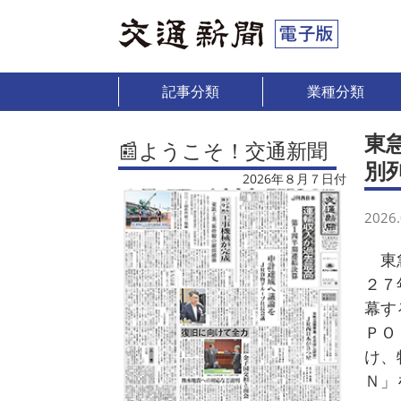
記事分類
業種分類
東
📰ようこそ！交通新聞
別
2026年８月７日付
2026.
東急
２７
幕す
ＰＯ
け、
Ｎ」