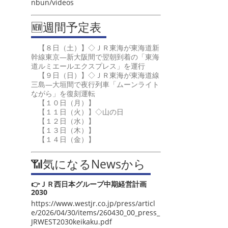
nbun/videos
🆕週間予定表
【８日（土）】◇ＪＲ東海が東海道新
幹線東京―新大阪間で翌朝到着の「東海
道ルミエールエクスプレス」を運行
【９日（日）】◇ＪＲ東海が東海道線
三島―大垣間で夜行列車「ムーンライト
ながら」を復刻運転
【１０日（月）】
【１１日（火）】◇山の日
【１２日（水）】
【１３日（木）】
【１４日（金）】
📶気になるNewsから
👉ＪＲ西日本グループ中期経営計画
2030
https://www.westjr.co.jp/press/articl
e/2026/04/30/items/260430_00_press_
JRWEST2030keikaku.pdf