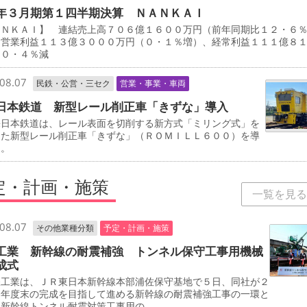
年３月期第１四半期決算 ＮＡＮＫＡＩ
ＡＮＫＡＩ】 連結売上高７０６億１６００万円（前年同期比１２・６
、営業利益１１３億３０００万円（０・１％増）、経常利益１１１億８
（０・４％減
08.07
民鉄・公営・三セク
営業・事業・車両
日本鉄道 新型レール削正車「きずな」導入
日本鉄道は、レール表面を切削する新方式「ミリング式」を
した新型レール削正車「きずな」（ＲＯＭＩＬＬ６００）を導
る。
定・計画・施策
一覧を見る
08.07
その他業種分類
予定・計画・施策
工業 新幹線の耐震補強 トンネル保守工事用機械
成式
工業は、ＪＲ東日本新幹線本部浦佐保守基地で５日、同社が２
０年度末の完成を目指して進める新幹線の耐震補強工事の一環と
、新幹線トンネル耐震対策工事用の