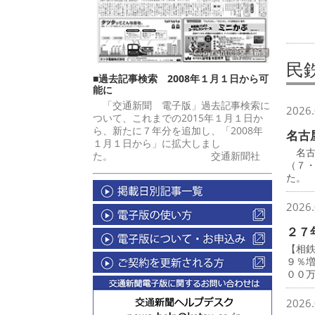
民
■過去記事検索 2008年１月１日から可
能に
「交通新聞 電子版」過去記事検索に
2026.
ついて、これまでの2015年１月１日か
ら、新たに７年分を追加し、「2008年
名古
１月１日から」に拡大しまし
名古
た。 交通新聞社
（７
た。
2026.
２７
【相
９％
００
2026.