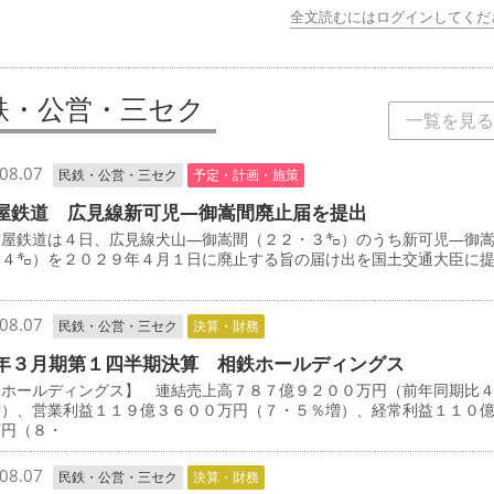
全文読むにはログインしてくだ
鉄・公営・三セク
一覧を見る
08.07
民鉄・公営・三セク
予定・計画・施策
屋鉄道 広見線新可児―御嵩間廃止届を提出
屋鉄道は４日、広見線犬山―御嵩間（２２・３㌔）のうち新可児―御
・４㌔）を２０２９年４月１日に廃止する旨の届け出を国土交通大臣に
08.07
民鉄・公営・三セク
決算・財務
年３月期第１四半期決算 相鉄ホールディングス
鉄ホールディングス】 連結売上高７８７億９２００万円（前年同期比
増）、営業利益１１９億３６００万円（７・５％増）、経常利益１１０
万円（８・
08.07
民鉄・公営・三セク
決算・財務