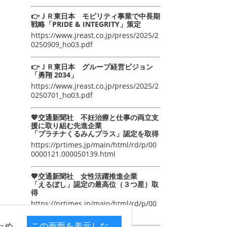
👉ＪＲ東日本 モビリティ事業で中長期
戦略「PRIDE & INTEGRITY」策定
https://www.jreast.co.jp/press/2025/2
0250909_ho03.pdf
👉ＪＲ東日本 グループ経営ビジョン
「勇翔 2034」
https://www.jreast.co.jp/press/2025/2
0250701_ho03.pdf
💖交通新聞社 不妊治療と仕事の両立支
援に取り組む先進企業
「プラチナくるみんプラス」認定を取得
https://prtimes.jp/main/html/rd/p/00
0000121.000050139.html
💖交通新聞社 女性活躍推進企業
「えるぼし」認定の最高位（３つ星）取
得
https://prtimes.jp/main/html/rd/p/00
0000105.000050139.html
ため
この画面を表示しな