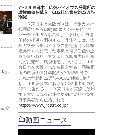
👉ＪＲ東日本 広畑バイオマス発電所の
環境価値を購入 CO2排出量を約22万㌧
削減
ＪＲ東日本と大阪ガスは、大阪ガスの
代理店であるDaigas エナジーを通じて
バーチャルPPAを締結し、今月から環境
価値の提供を開始する。具体的には、大
阪ガスが広畑バイオマス発電所（兵庫県
姫路市）の発電した電気と環境価値の全
量を買い取り、電気は日本卸電力取引所
などに売却。環境価値については、ＪＲ
東日本が大阪ガスから購入する。同発電
働省の
所の環境価値は年間約5.3億kWh分で、
これは年間約22万㌧のCO2削減に相当
し、ＪＲ東日本におけるCO2排出量の約
12％に当たる。ＪＲ東日本が実際に使用
する電気は既存の小売契約により小売電
気事業者から供給される。
https://www.jreast.co.jp/
全国で
📺動画ニュース