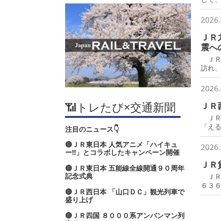
2026.
ＪＲ
震へ
ＪＲ
訪れ
2026.
📶トレたび×交通新聞
ＪＲ
ＪＲ
「え
注目のニュース👇
🔴ＪＲ東日本 人気アニメ「ハイキュ
2026.
ー‼」とコラボしたキャンペーン開催
ＪＲ
🔴ＪＲ東日本 五能線全線開通９０周年
記念式典
ＪＲ
６３
🔴ＪＲ西日本 「山口ＤＣ」観光列車で
盛り上げ
🔴ＪＲ四国 ８０００系アンパンマン列