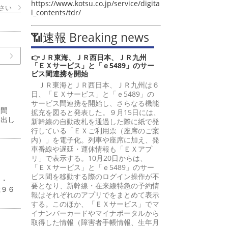
https://www.kotsu.co.jp/service/digita
さい
l_contents/tdr/
📶速報 Breaking news
👉ＪＲ東海、ＪＲ西日本、ＪＲ九州
「ＥＸサービス」と「ｅ5489」のサー
ビス間連携を開始
ＪＲ東海とＪＲ西日本、ＪＲ九州は６
日、「ＥＸサービス」と「ｅ5489」の
サービス間連携を開始し、さらなる機能
嵩間
拡充を図ると発表した。９月15日には、
提出し
新幹線の自動改札を通過した際に紙で発
行している「ＥＸご利用票（座席のご案
内）」を電子化。列車や座席に加え、発
車番線や遅延・運休情報も「ＥＸアプ
リ」で表示する。10月20日からは、
「ＥＸサービス」と「ｅ5489」のサー
ビス間を移動する際のログイン操作が不
４・
要となり、新幹線・在来線特急の予約情
億９６
報はそれぞれのアプリでをまとめて表示
する。このほか、「ＥＸサービス」でマ
イナンバーカードやマイナポータルから
取得した情報（障害者手帳情報、生年月