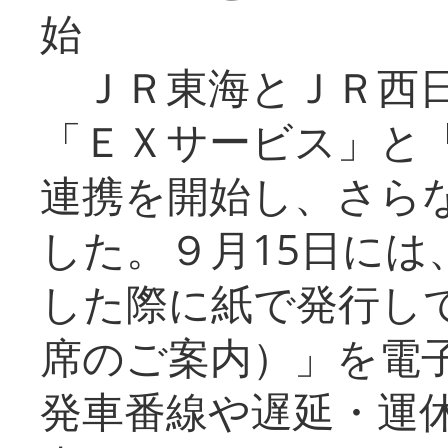
始
ＪＲ東海とＪＲ西日
「ＥＸサービス」と「
連携を開始し、さら
した。９月15日には
した際に紙で発行し
席のご案内）」を電
発車番線や遅延・運