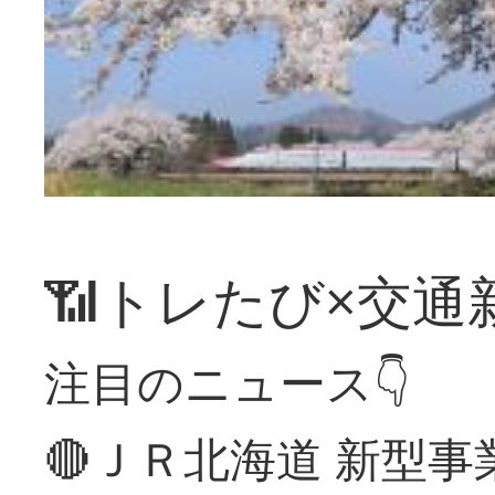
📶トレたび×交通
注目のニュース👇
🔴ＪＲ北海道 新型