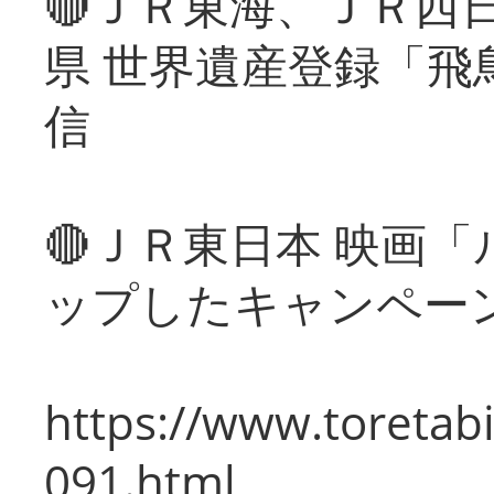
🔴ＪＲ東海、ＪＲ西
県 世界遺産登録「飛
信
🔴ＪＲ東日本 映画
ップしたキャンペー
https://www.toretabi
091.html