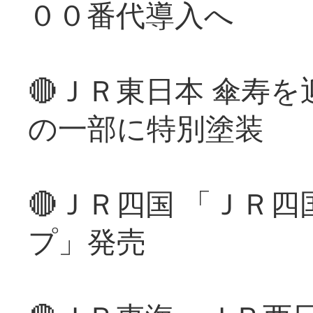
００番代導入へ
🔴ＪＲ東日本 傘寿
の一部に特別塗装
🔴ＪＲ四国 「ＪＲ
プ」発売