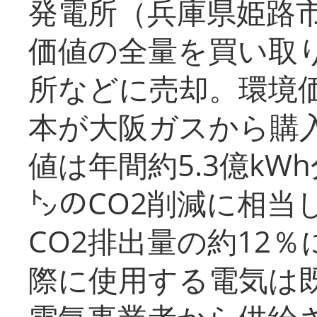
発電所（兵庫県姫路
価値の全量を買い取
所などに売却。環境
本が大阪ガスから購
値は年間約5.3億kW
㌧のCO2削減に相当
CO2排出量の約12
際に使用する電気は