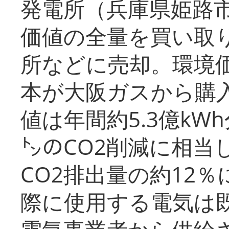
発電所（兵庫県姫路
価値の全量を買い取
所などに売却。環境
本が大阪ガスから購
値は年間約5.3億kW
㌧のCO2削減に相当
CO2排出量の約12
際に使用する電気は