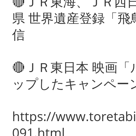
🔴ＪＲ東海、ＪＲ西
県 世界遺産登録「飛
信
🔴ＪＲ東日本 映画
ップしたキャンペー
https://www.toretabi
091.html