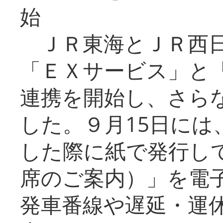
始
ＪＲ東海とＪＲ西日
「ＥＸサービス」と「
連携を開始し、さら
した。９月15日には
した際に紙で発行し
席のご案内）」を電
発車番線や遅延・運