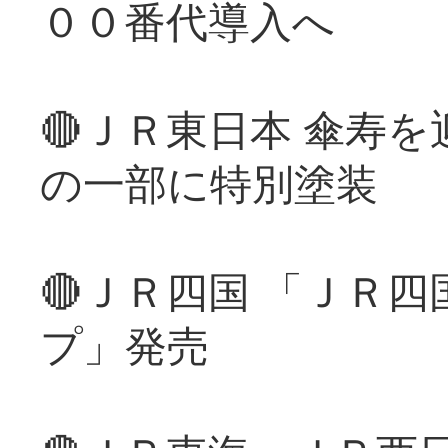
００番代導入へ
🔴ＪＲ東日本 傘寿
の一部に特別塗装
🔴ＪＲ四国 「ＪＲ
プ」発売