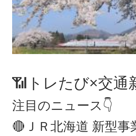
📶トレたび×交通
注目のニュース👇
🔴ＪＲ北海道 新型