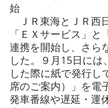
始
ＪＲ東海とＪＲ西日
「ＥＸサービス」と「
連携を開始し、さら
した。９月15日には
した際に紙で発行し
席のご案内）」を電
発車番線や遅延・運