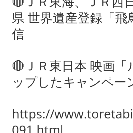
🔴ＪＲ東海、ＪＲ西
県 世界遺産登録「飛
信
🔴ＪＲ東日本 映画
ップしたキャンペー
https://www.toretabi
091.html