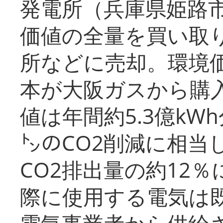
発電所（兵庫県姫路
価値の全量を買い取
所などに売却。環境
本が大阪ガスから購
値は年間約5.3億kW
㌧のCO2削減に相当
CO2排出量の約12
際に使用する電気は