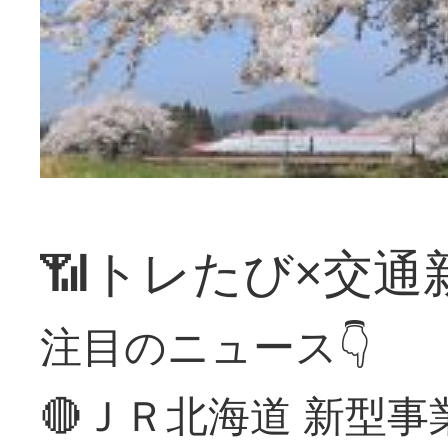
📶トレたび×交通
注目のニュース👇
🔴ＪＲ北海道 新型