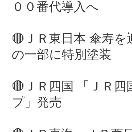
００番代導入へ
🔴ＪＲ東日本 傘寿
の一部に特別塗装
🔴ＪＲ四国 「ＪＲ
プ」発売