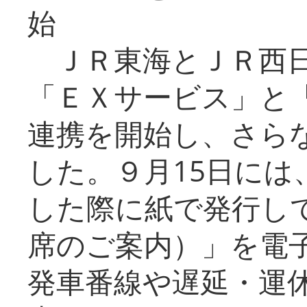
始
ＪＲ東海とＪＲ西日
「ＥＸサービス」と「
連携を開始し、さら
した。９月15日には
した際に紙で発行し
席のご案内）」を電
発車番線や遅延・運