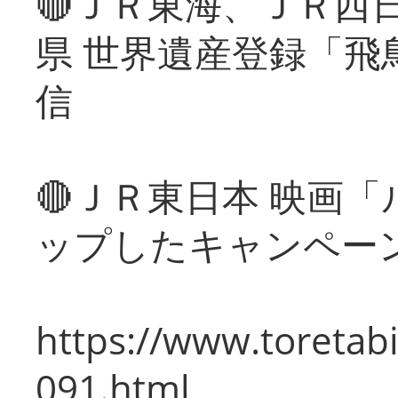
🔴ＪＲ東海、ＪＲ西
県 世界遺産登録「飛
信
🔴ＪＲ東日本 映画
ップしたキャンペー
https://www.toretabi
091.html