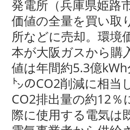
発電所（兵庫県姫路
価値の全量を買い取
所などに売却。環境
本が大阪ガスから購
値は年間約5.3億kW
㌧のCO2削減に相当
CO2排出量の約12
際に使用する電気は