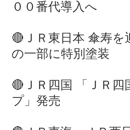
００番代導入へ
🔴ＪＲ東日本 傘寿
の一部に特別塗装
🔴ＪＲ四国 「ＪＲ
プ」発売