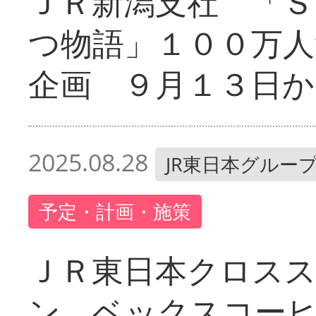
ＪＲ新潟支社 「Ｓ
つ物語」１００万人
企画 ９月１３日か
2025.08.28
JR東日本グルー
予定・計画・施策
ＪＲ東日本クロス
ン ベックスコー