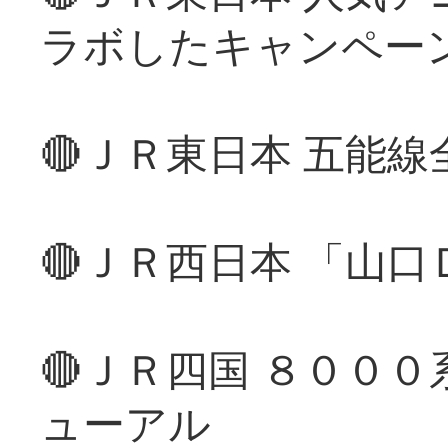
ラボしたキャンペー
🔴ＪＲ東日本 五能
🔴ＪＲ西日本 「山
🔴ＪＲ四国 ８００
ューアル