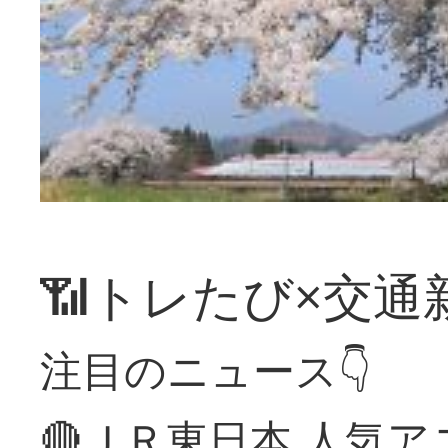
📶トレたび×交通
注目のニュース👇
🔴ＪＲ東日本 人気