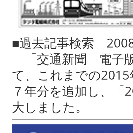
■過去記事検索 20
「交通新聞 電子版
て、これまでの201
７年分を追加し、「2
大しました