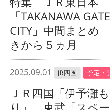
特集 ＪＲ東日本
「TAKANAWA GAT
CITY」中間まとめ
きから５ヵ月
2025.09.01
JR四国
予定・
ＪＲ四国「伊予灘も
り」 東武「スペ