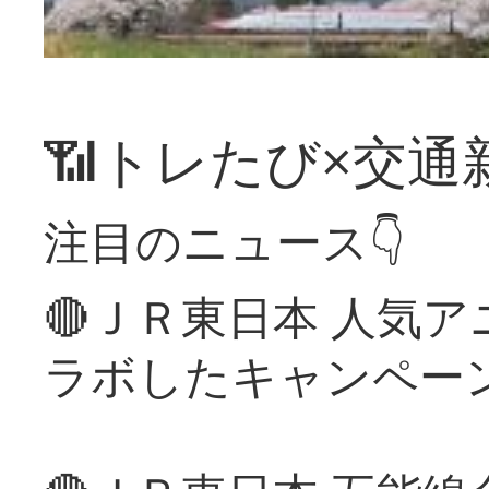
📶トレたび×交通
注目のニュース👇
🔴ＪＲ東日本 人気
ラボしたキャンペー