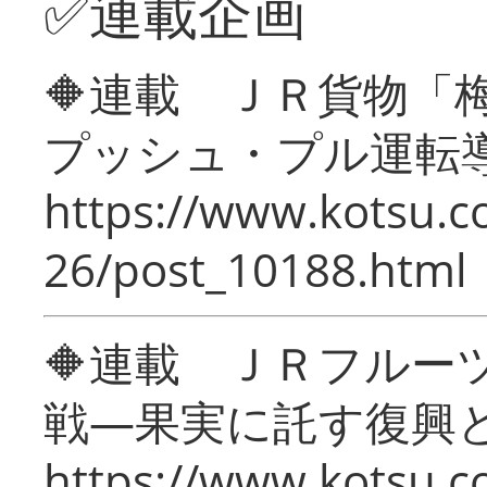
✅連載企画
🔶連載 ＪＲ貨物
プッシュ・プル運転
https://www.kotsu.c
26/post_10188.html
🔶連載 ＪＲフルー
戦―果実に託す復興
https://www.kotsu.c