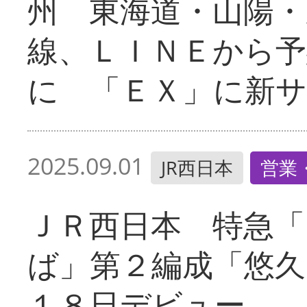
州 東海道・山陽・
線、ＬＩＮＥから予
に 「ＥＸ」に新
2025.09.01
JR西日本
営業
ＪＲ西日本 特急「
ば」第２編成「悠久
１８日デビュー