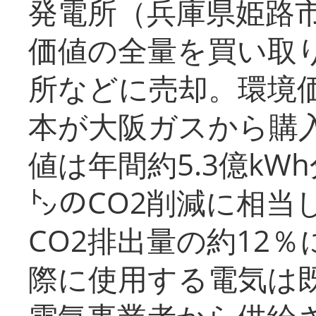
発電所（兵庫県姫路
価値の全量を買い取
所などに売却。環境
本が大阪ガスから購
値は年間約5.3億kW
㌧のCO2削減に相当
CO2排出量の約12
際に使用する電気は