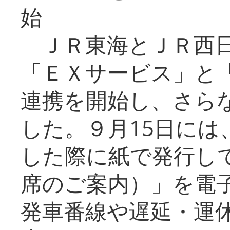
始
ＪＲ東海とＪＲ西日
「ＥＸサービス」と「
連携を開始し、さら
した。９月15日には
した際に紙で発行し
席のご案内）」を電
発車番線や遅延・運