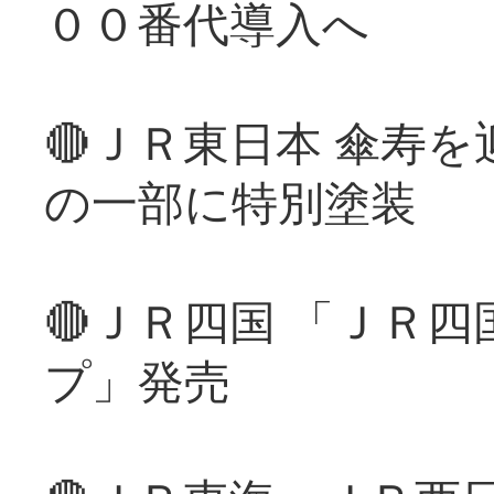
００番代導入へ
🔴ＪＲ東日本 傘寿
の一部に特別塗装
🔴ＪＲ四国 「ＪＲ
プ」発売