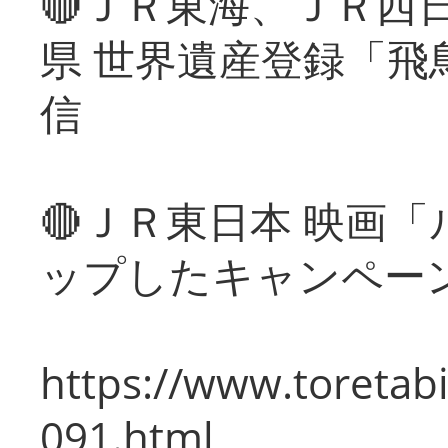
🔴ＪＲ東海、ＪＲ西
県 世界遺産登録「飛
信
🔴ＪＲ東日本 映画
ップしたキャンペー
https://www.toretabi
091.html