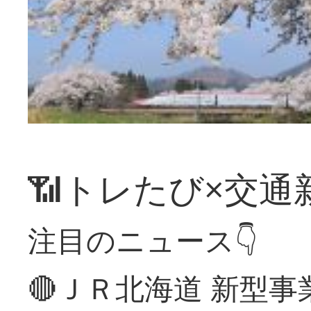
📶トレたび×交通
注目のニュース👇
🔴ＪＲ北海道 新型