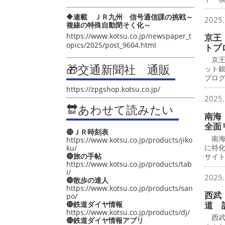
🔶連載 ＪＲ九州 信号通信課の挑戦～
2025.
複線の特殊自動閉そく化～
https://www.kotsu.co.jp/newspaper_t
京王
opics/2025/post_9604.html
トプ
京王
🎁交通新聞社 通販
ット
プロ
https://zpgshop.kotsu.co.jp/
2025.
🔛あわせて読みたい
南海
全面
🔵ＪＲ時刻表
南海
https://www.kotsu.co.jp/products/jiko
に特
ku/
🔵旅の手帖
サイ
https://www.kotsu.co.jp/products/tab
i/
2025.
🔵散歩の達人
https://www.kotsu.co.jp/products/san
西武
po/
🔵鉄道ダイヤ情報
道 
https://www.kotsu.co.jp/products/dj/
西武
🔵鉄道ダイヤ情報アプリ