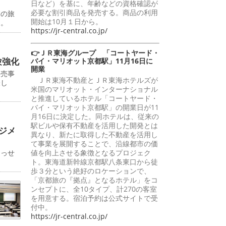
日など）を基に、年齢などの資格確認が
必要な割引商品を発売する。商品の利用
業の旅
開始は10月１日から。
た。
https://jr-central.co.jp/
👉ＪＲ東海グループ 「コートヤード・
験強化
バイ・マリオット京都駅」11月16日に
開業
販売事
ＪＲ東海不動産とＪＲ東海ホテルズが
表し
米国のマリオット・インターナショナル
と推進しているホテル「コートヤード・
バイ・マリオット京都駅」の開業日が11
月16日に決定した。同ホテルは、従来の
駅ビルや保有不動産を活用した開発とは
ジメ
異なり、新たに取得した不動産を活用し
て事業を展開することで、沿線都市の価
めっせ
値を向上させる象徴となるプロジェク
ト。東海道新幹線京都駅八条東口から徒
歩３分という絶好のロケーションで、
「京都旅の『拠点』となるホテル」をコ
ンセプトに、全10タイプ、計270の客室
を用意する。宿泊予約は公式サイトで受
付中。
https://jr-central.co.jp/