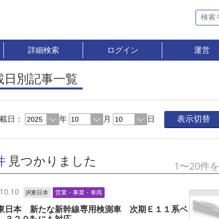
詳細検索
ログイン
運営
載日別記事一覧
載日：
年
月
日
表示切替
件
見つかりました
1〜20件
10.10
JR東日本
営業・事業・車両
東日本 新たな新幹線専用検測車 次期Ｅ１１系ベ
、３２０㌔にも対応