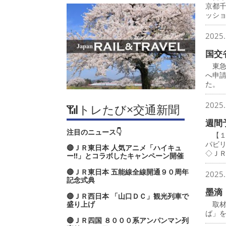
京都
ッシ
2025.
国交
東急
へ申
た。
2025.
📶トレたび×交通新聞
週間
注目のニュース👇
【１
パビ
🔴ＪＲ東日本 人気アニメ「ハイキュ
◇Ｊ
ー‼」とコラボしたキャンペーン開催
🔴ＪＲ東日本 五能線全線開通９０周年
2025.
記念式典
墨滴
🔴ＪＲ西日本 「山口ＤＣ」観光列車で
盛り上げ
取材
ば」
🔴ＪＲ四国 ８０００系アンパンマン列