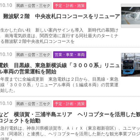
10.10
民鉄・公営・三セク
予定・計画・施策
 難波駅２階 中央改札口コンコースをリニューア
生かした白い柱 新しい案内サインも導入 新時代の幕開け
現 南海電気鉄道は、関西空港に直行する同社最大のターミナ
ある難波駅２階中央改札口コンコースを
10.10
民鉄・公営・三セク
営業・事業・車両
電鉄 目黒線、東急新横浜線「３０００系」リニュ
ル車両の営業運転を開始
年度までに全編成更新 東急電鉄は２日から、目黒線・東急
浜線「３０００系」リニューアル車両（１編成８両）の営業運
開始した。
10.10
民鉄・公営・三セク
予定・計画・施策
など 横須賀・三浦半島エリア ヘリコプターを活用した
ロジェクトを始動
急行電鉄は、神奈川県横須賀市、ＡｉｒＸ（東京都新宿区）、ユニマ
ャス（同港区）と連携し、ヘリコプターを活用した新たな観光事業プロ
横須賀・