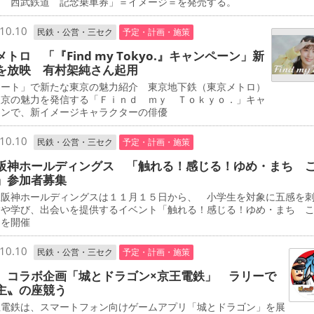
ｈ 西武鉄道 記念乗車券」＝イメージ＝を発売する。
10.10
民鉄・公営・三セク
予定・計画・施策
トロ 「『Find my Tokyo.』キャンペーン」新
を放映 有村架純さん起用
ート」で新たな東京の魅力紹介 東京地下鉄（東京メトロ）
東京の魅力を発信する「Ｆｉｎｄ ｍｙ Ｔｏｋｙｏ．」キャ
ーンで、新イメージキャラクターの俳優
10.10
民鉄・公営・三セク
予定・計画・施策
阪神ホールディングス 「触れる！感じる！ゆめ・まち 
」参加者募集
阪神ホールディングスは１１月１５日から、 小学生を対象に五感を
験や学び、出会いを提供するイベント「触れる！感じる！ゆめ・まち 
」を開催
10.10
民鉄・公営・三セク
予定・計画・施策
 コラボ企画「城とドラゴン×京王電鉄」 ラリーで
主〟の座競う
電鉄は、スマートフォン向けゲームアプリ「城とドラゴン」を展