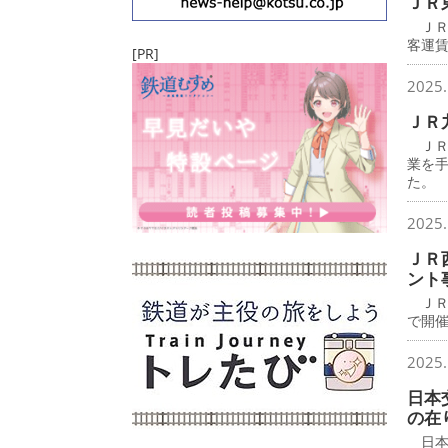
ＪＲ
ＪＲ
客運
[PR]
2025.
ＪＲ
ＪＲ
業を
た。
2025.
ＪＲ
ント
ＪＲ
で開
2025.
日本
の在
日本