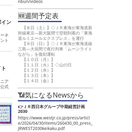
nbun/videos
🆕週間予定表
ポイン
【８日（土）】◇ＪＲ東海が東海道新
幹線東京―新大阪間で翌朝到着の「東海
ターネ
道ルミエールエクスプレス」を運行
イント
【９日（日）】◇ＪＲ東海が東海道線
三島―大垣間で夜行列車「ムーンライト
ながら」を復刻運転
【１０日（月）】
【１１日（火）】◇山の日
サイト
【１２日（水）】
【１３日（木）】
【１４日（金）】
ジニア
の公式
📶気になるNewsから
👉ＪＲ西日本グループ中期経営計画
2030
https://www.westjr.co.jp/press/articl
e/2026/04/30/items/260430_00_press_
JRWEST2030keikaku.pdf