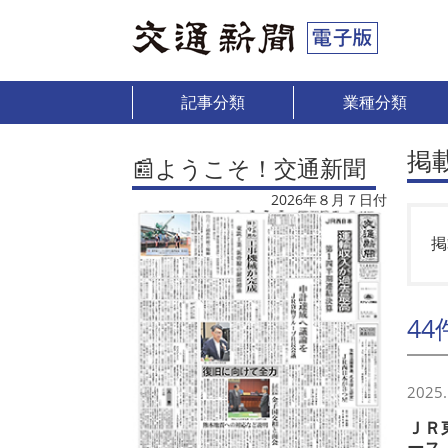
記事分類
業種分類
掲
📰ようこそ！交通新聞
2026年８月７日付
掲
44
2025.
ＪＲ
ース