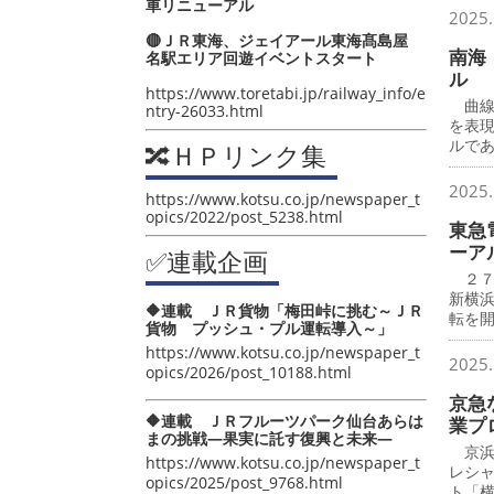
車リニューアル
2025.
🔴ＪＲ東海、ジェイアール東海髙島屋
南海
名駅エリア回遊イベントスタート
ル
https://www.toretabi.jp/railway_info/e
曲線
ntry-26033.html
を表
ルで
🔀ＨＰリンク集
2025.
https://www.kotsu.co.jp/newspaper_t
opics/2022/post_5238.html
東急
ーア
✅連載企画
２７
新横
🔶連載 ＪＲ貨物「梅田峠に挑む～ＪＲ
転を
貨物 プッシュ・プル運転導入～」
https://www.kotsu.co.jp/newspaper_t
2025.
opics/2026/post_10188.html
京急
🔶連載 ＪＲフルーツパーク仙台あらは
業プ
まの挑戦―果実に託す復興と未来―
京浜
https://www.kotsu.co.jp/newspaper_t
レシ
opics/2025/post_9768.html
ト「