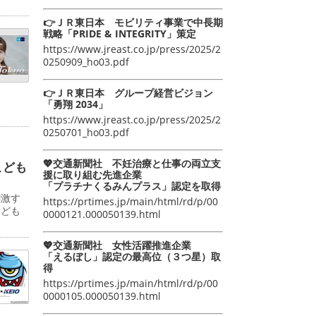
👉ＪＲ東日本 モビリティ事業で中長期
戦略「PRIDE & INTEGRITY」策定
https://www.jreast.co.jp/press/2025/2
0250909_ho03.pdf
👉ＪＲ東日本 グループ経営ビジョン
「勇翔 2034」
https://www.jreast.co.jp/press/2025/2
0250701_ho03.pdf
💖交通新聞社 不妊治療と仕事の両立支
こども
援に取り組む先進企業
「プラチナくるみんプラス」認定を取得
刺激す
https://prtimes.jp/main/html/rd/p/00
こども
0000121.000050139.html
💖交通新聞社 女性活躍推進企業
「えるぼし」認定の最高位（３つ星）取
得
https://prtimes.jp/main/html/rd/p/00
0000105.000050139.html