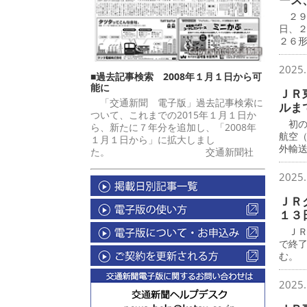
２９
日、
２６
2025.
■過去記事検索 2008年１月１日から可
能に
ＪＲ
「交通新聞 電子版」過去記事検索に
ルま
ついて、これまでの2015年１月１日か
初の
ら、新たに７年分を追加し、「2008年
航空
１月１日から」に拡大しまし
外輸
た。 交通新聞社
2025.
ＪＲ
１３
ＪＲ
で終
む。
2025.