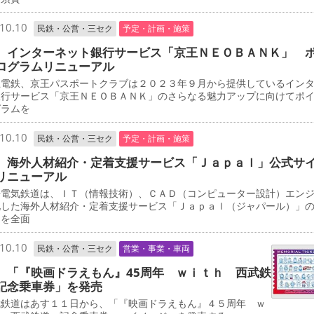
10.10
民鉄・公営・三セク
予定・計画・施策
 インターネット銀行サービス「京王ＮＥＯＢＡＮＫ」 
ログラムリニューアル
電鉄、京王パスポートクラブは２０２３年９月から提供しているイン
銀行サービス「京王ＮＥＯＢＡＮＫ」のさらなる魅力アップに向けてポ
グラムを
10.10
民鉄・公営・三セク
予定・計画・施策
 海外人材紹介・定着支援サービス「Ｊａｐａｌ」公式
リニューアル
電気鉄道は、ＩＴ（情報技術）、ＣＡＤ（コンピューター設計）エン
化した海外人材紹介・定着支援サービス「Ｊａｐａｌ（ジャパール）」
トを全面
10.10
民鉄・公営・三セク
営業・事業・車両
 「『映画ドラえもん』45周年 ｗｉｔｈ 西武鉄
記念乗車券」を発売
鉄道はあす１１日から、「『映画ドラえもん』４５周年 ｗ