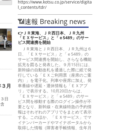
https://www.kotsu.co.jp/service/digita
l_contents/tdr/
📶速報 Breaking news
👉ＪＲ東海、ＪＲ西日本、ＪＲ九州
「ＥＸサービス」と「ｅ5489」のサー
ビス間連携を開始
ＪＲ東海とＪＲ西日本、ＪＲ九州は６
日、「ＥＸサービス」と「ｅ5489」の
サービス間連携を開始し、さらなる機能
拡充を図ると発表した。９月15日には、
新幹線の自動改札を通過した際に紙で発
行している「ＥＸご利用票（座席のご案
内）」を電子化。列車や座席に加え、発
年３月
車番線や遅延・運休情報も「ＥＸアプ
リ」で表示する。10月20日からは、
「ＥＸサービス」と「ｅ5489」のサー
１３日
ビス間を移動する際のログイン操作が不
に含
要となり、新幹線・在来線特急の予約情
報はそれぞれのアプリでをまとめて表示
する。このほか、「ＥＸサービス」でマ
イナンバーカードやマイナポータルから
取得した情報（障害者手帳情報、生年月