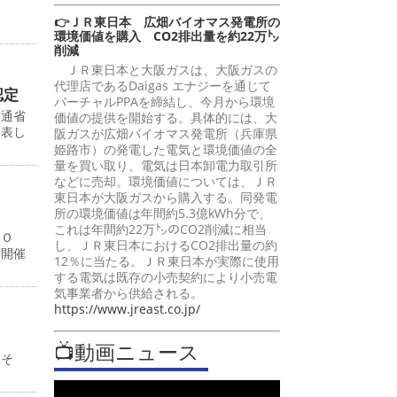
👉ＪＲ東日本 広畑バイオマス発電所の
環境価値を購入 CO2排出量を約22万㌧
削減
ＪＲ東日本と大阪ガスは、大阪ガスの
代理店であるDaigas エナジーを通じて
認定
バーチャルPPAを締結し、今月から環境
交通省
価値の提供を開始する。具体的には、大
発表し
阪ガスが広畑バイオマス発電所（兵庫県
姫路市）の発電した電気と環境価値の全
量を買い取り、電気は日本卸電力取引所
などに売却。環境価値については、ＪＲ
東日本が大阪ガスから購入する。同発電
所の環境価値は年間約5.3億kWh分で、
これは年間約22万㌧のCO2削減に相当
ＰＯ
し、ＪＲ東日本におけるCO2排出量の約
ト開催
12％に当たる。ＪＲ東日本が実際に使用
する電気は既存の小売契約により小売電
気事業者から供給される。
https://www.jreast.co.jp/
📺動画ニュース
駅そ