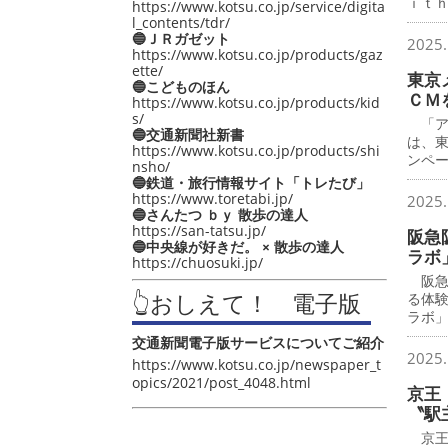
ｉｔ
https://www.kotsu.co.jp/service/digita
l_contents/tdr/
🔵ＪＲガゼット
2025.
https://www.kotsu.co.jp/products/gaz
ette/
東京メ
🔵こどものほん
ＣＭ
https://www.kotsu.co.jp/products/kid
s/
「ア
🔵交通新聞社新書
は、
https://www.kotsu.co.jp/products/shi
ンペ
nsho/
🔵鉄道・旅行情報サイト「トレたび」
https://www.toretabi.jp/
2025.
🔵さんたつ ｂｙ 散歩の達人
https://san-tatsu.jp/
阪急
🔵中央線が好きだ。 × 散歩の達人
ラボ
https://chuosuki.jp/
阪急
👆おしえて！ 電子版
る体
ラボ
交通新聞電子版サービスについてご紹介
2025.
https://www.kotsu.co.jp/newspaper_t
opics/2021/post_4048.html
京王
〝駅
京王