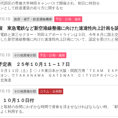
千代田区の専修大学神田キャンパスで開催され、初日に特別セ
ョンとして鉄道運賃の在り方に関するセ
10.10
政府・省庁・鉄道運輸機構
予定・計画・施策
省 東急電鉄など新空港線整備に向けた速達性向上計画を
電鉄と第三セクター・羽田エアポートラインは３日、今年８月に国土
請した新空港線整備に向けた速達性向上計画について、認定を受けたと
10.10
その他業種分類
予定・計画・施策
予定表 ２５年１０月１１～１７日
０月１１日（土）】◇ＪＲ東日本が大阪・関西万博「ＴＥＡＭ ＥＸ
リオン」でＴＡＫＡＮＡＷＡ ＧＡＴＥＷＡＹ ＣＩＴＹのＰＲイベン
Ｒ北海道
10.10
その他業種分類
コラム・企画類
 １０月１０日付
と取材の合間にわずかな時間で昼食を済ませなければならない時、「
をよく利用する。