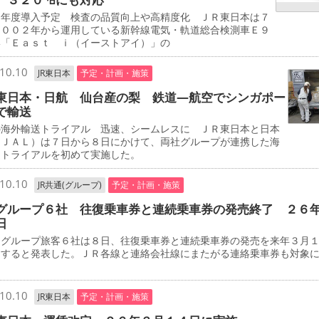
年度導入予定 検査の品質向上や高精度化 ＪＲ東日本は７
２００２年から運用している新幹線電気・軌道総合検測車Ｅ９
形「Ｅａｓｔ ｉ（イーストアイ）」の
10.10
JR東日本
予定・計画・施策
東日本・日航 仙台産の梨 鉄道―航空でシンガポー
で輸送
海外輸送トライアル 迅速、シームレスに ＪＲ東日本と日本
（ＪＡＬ）は７日から８日にかけて、両社グループが連携した海
送トライアルを初めて実施した。
10.10
JR共通(グループ)
予定・計画・施策
グループ６社 往復乗車券と連続乗車券の発売終了 ２６
日
グループ旅客６社は８日、往復乗車券と連続乗車券の発売を来年３月
了すると発表した。ＪＲ各線と連絡会社線にまたがる連絡乗車券も対象
10.10
JR東日本
予定・計画・施策