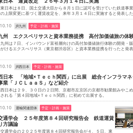
東日本 運賃改定 ２６年３月１４日に実施
東日本は８日、国土交通大臣から８月１日に認可を受けていた鉄道事
賃の上限変更に基づく運賃改定を、来年３月１４日に実施すると発表し
10.10
JR九州
予定・計画・施策
九州 エクスペリサスと資本業務提携 高付加価値旅の体
九州は７日、インバウンド富裕層向けの高付加価値旅行体験の開発・
手がけるエクスぺリサス（東京都渋谷区）と資本業務提携を行ったと発
10.10
JR西日本
予定・計画・施策
西日本 「地域×Ｔｅｃｈ関西」に出展 総合インフラマネ
事業「ＪＣＬａａＳ」など紹介
西日本は２９、３０日の２日間、京都市左京区の京都市勧業館みやこ
催される「第４回地域×Ｔｅｃｈ関西」に初めて出展する。
10.10
運輸関連団体
予定・計画・施策
交通学会 ２５年度第８４回研究報告会 鉄道運賃
り方議論
交通学会の２０２５年度第８４回研究報告会が４、５日、東