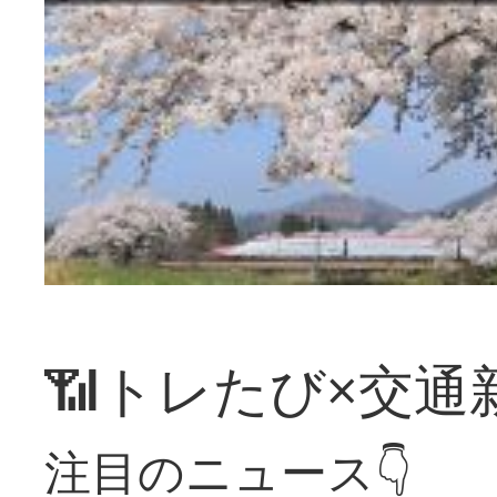
📶トレたび×交通
注目のニュース👇