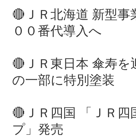
🔴ＪＲ北海道 新型
００番代導入へ
🔴ＪＲ東日本 傘寿
の一部に特別塗装
🔴ＪＲ四国 「ＪＲ
プ」発売