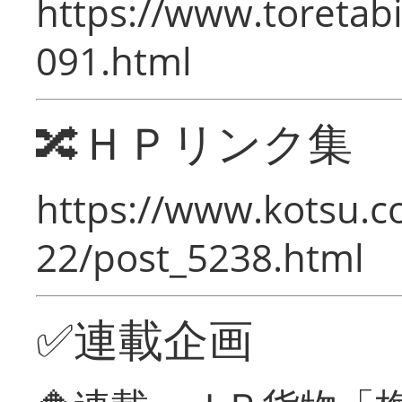
https://www.toretabi
091.html
🔀ＨＰリンク集
https://www.kotsu.c
22/post_5238.html
✅連載企画