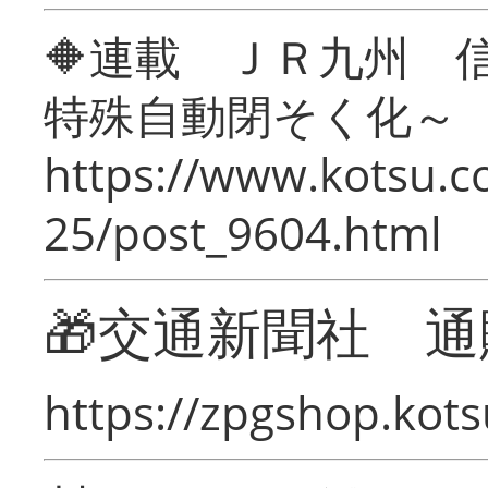
🔶連載 ＪＲ九州 
特殊自動閉そく化～
https://www.kotsu.c
25/post_9604.html
🎁交通新聞社 通
https://zpgshop.kots