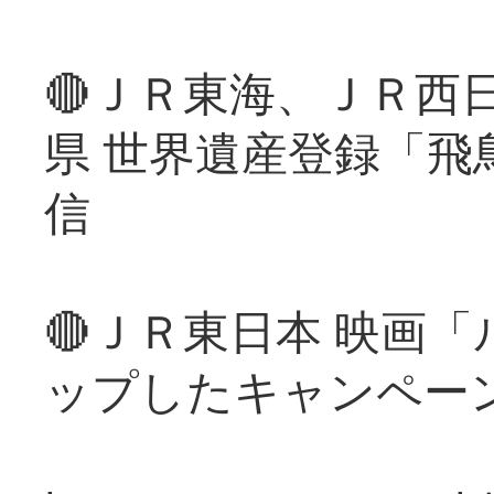
🔴ＪＲ東海、ＪＲ西
県 世界遺産登録「飛
信
🔴ＪＲ東日本 映画
ップしたキャンペー