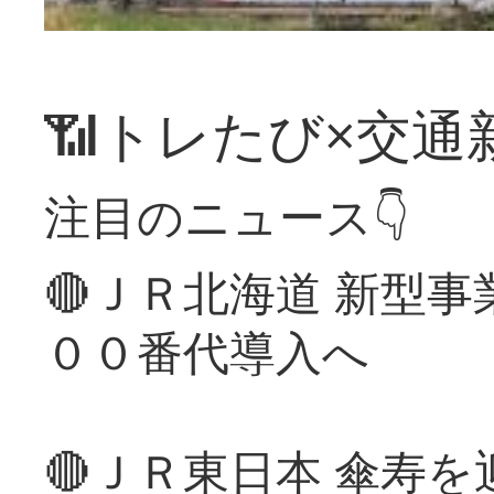
📶トレたび×交通
注目のニュース👇
🔴ＪＲ北海道 新型
００番代導入へ
🔴ＪＲ東日本 傘寿