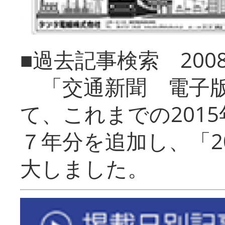
■過去記事検索 20
「交通新聞 電子版
て、これまでの201
７年分を追加し、「2
大しました