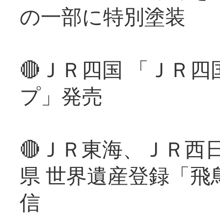
の一部に特別塗装
🔴ＪＲ四国 「ＪＲ
プ」発売
🔴ＪＲ東海、ＪＲ西
県 世界遺産登録「飛
信