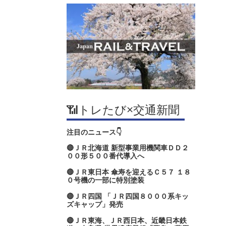
📶トレたび×交通新聞
注目のニュース👇
🔴ＪＲ北海道 新型事業用機関車ＤＤ２
００形５００番代導入へ
🔴ＪＲ東日本 傘寿を迎えるＣ５７ １８
０号機の一部に特別塗装
🔴ＪＲ四国 「ＪＲ四国８０００系キッ
ズキャップ」発売
🔴ＪＲ東海、ＪＲ西日本、近畿日本鉄