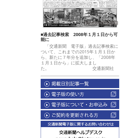
■過去記事検索 2008年１月１日から可
能に
「交通新聞 電子版」過去記事検索に
ついて、これまでの2015年１月１日か
ら、新たに７年分を追加し、「2008年
１月１日から」に拡大しまし
た。 交通新聞社