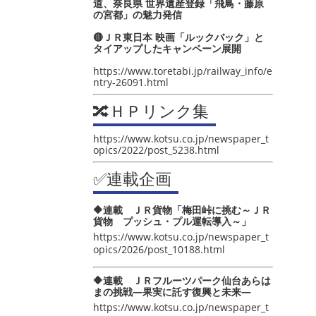
道、奈良県 世界遺産登録「飛鳥・藤原
の宮都」の魅力発信
🔴ＪＲ東日本 映画「ルックバック」と
タイアップしたキャンペーン展開
https://www.toretabi.jp/railway_info/e
ntry-26091.html
🔀ＨＰリンク集
https://www.kotsu.co.jp/newspaper_t
opics/2022/post_5238.html
✅連載企画
🔶連載 ＪＲ貨物「梅田峠に挑む～ＪＲ
貨物 プッシュ・プル運転導入～」
https://www.kotsu.co.jp/newspaper_t
opics/2026/post_10188.html
🔶連載 ＪＲフルーツパーク仙台あらは
まの挑戦―果実に託す復興と未来―
https://www.kotsu.co.jp/newspaper_t