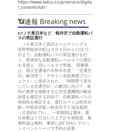
https://www.kotsu.co.jp/service/digita
l_contents/tdr/
📶速報 Breaking news
👉ＪＲ東日本など 軽井沢で自動運転バ
スの実証運行
ＪＲ東日本と西武ホールディングス、
長野県軽井沢町は９月６日から12月15
日まで、自動運転バスの実証運行を行
う。将来的な自動運転レベル４での運行
を見据え、同レベル２で実施。 同事業
は、国土交通省の令和８年度「『交通空
白』解消等リ・デザイン全面展開プロジ
ェクト」に採択された。「時間帯で発生
している交通空白」の解消に向けて、町
内の東西を移動する公共交通機関の輸送
頻度を補完する目的で、自動運転バスの
有効性を検証する。運行ルートは軽井沢
駅―中軽井沢駅―軽井沢千ケ滝温泉間
（片道約6.7㌔）、一部期間は運休。運
行本数は１日当たり上下計６便程度、乗
車料金は無料、事前にJRE MALL チケッ
トイベントページで予約が必要。