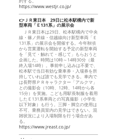
約する。
https://www.westjr.co.jp/
👉ＪＲ東日本 29日に松本駅構内で新
型車両「Ｅ131系」の展示会
ＪＲ東日本は29日、松本駅構内で中央
線・篠ノ井線・信越線向け新型車両「Ｅ
131系」の展示会を開催する。今年秋頃
から営業運転を開始する予定の新型車両
を「見て・触れて・感じて」もらおうと
企画した。時間は10時～14時30分（最
終入場14時）。事前申し込みは不要で、
松本駅で当日有効な乗車券・入場券を所
持していれば誰でも見学できる。車内で
は長野県ＰＲキャラクター「アルクマ」
との撮影会（10時、12時、14時から各
15分）を実施。こども用駅長制服を着用
したＥ131系車両との写真撮影（小学生
以下対象）も行う。三脚・脚立の使用は
不可、乗務員室内の見学はできない。混
雑状況により入場制限を行う場合があ
る。
https://www.jreast.co.jp/