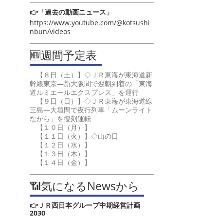
👉「過去の動画ニュース」
https://www.youtube.com/@kotsushi
nbun/videos
🆕週間予定表
【８日（土）】◇ＪＲ東海が東海道新
幹線東京―新大阪間で翌朝到着の「東海
道ルミエールエクスプレス」を運行
【９日（日）】◇ＪＲ東海が東海道線
三島―大垣間で夜行列車「ムーンライト
ながら」を復刻運転
【１０日（月）】
【１１日（火）】◇山の日
【１２日（水）】
【１３日（木）】
【１４日（金）】
📶気になるNewsから
👉ＪＲ西日本グループ中期経営計画
2030