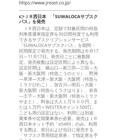
https://www.jreast.co.jp/
👉ＪＲ西日本 「SUWALOCAサブスク
パス」を発売
ＪＲ西日本は、定額で対象区間の特急
列車普通車指定席を30日間何度でも利用
できるサブスクリプションサービス
「SUWALOCAサブスクパス」を期間・
区間限定で発売する。発売期間は今月17
日～11月17日。発売日ごとに枚数限
定。発売枚数は設定区間により異なる。
設定区間は、篠山口―新三田―三田⇔大
阪・新大阪間（特急こうのとり）、野洲
―草津―大津⇔新大阪・大阪間（特急ら
くラクびわこ）、加古川―明石⇔大阪・
新大阪間（特急らくラクはりま）、奈良
―王子⇔大阪・新大阪間（特急らくラク
やまと）。料金は大人１万５００円、ま
たは１万円＋WESTERポイント500㌽。
こども用の設定はない。利用には別途、
乗車券や定期乗車券が必要。発売はＪＲ
西日本ネット予約「e5489」のみ。利用
する際は、前日および当日に発売する
「サブスク専用指定席券」で指定席を予