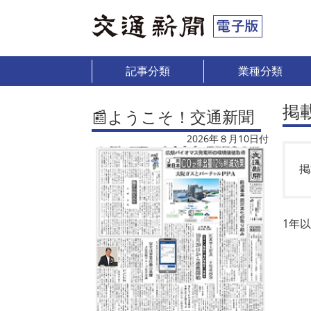
記事分類
業種分類
掲
📰ようこそ！交通新聞
2026年８月10日付
掲
1年