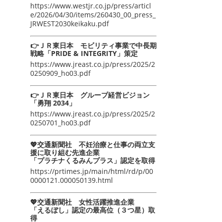
https://www.westjr.co.jp/press/articl
e/2026/04/30/items/260430_00_press_
JRWEST2030keikaku.pdf
👉ＪＲ東日本 モビリティ事業で中長期
戦略「PRIDE & INTEGRITY」策定
https://www.jreast.co.jp/press/2025/2
0250909_ho03.pdf
👉ＪＲ東日本 グループ経営ビジョン
「勇翔 2034」
https://www.jreast.co.jp/press/2025/2
0250701_ho03.pdf
💖交通新聞社 不妊治療と仕事の両立支
援に取り組む先進企業
「プラチナくるみんプラス」認定を取得
https://prtimes.jp/main/html/rd/p/00
0000121.000050139.html
💖交通新聞社 女性活躍推進企業
「えるぼし」認定の最高位（３つ星）取
得