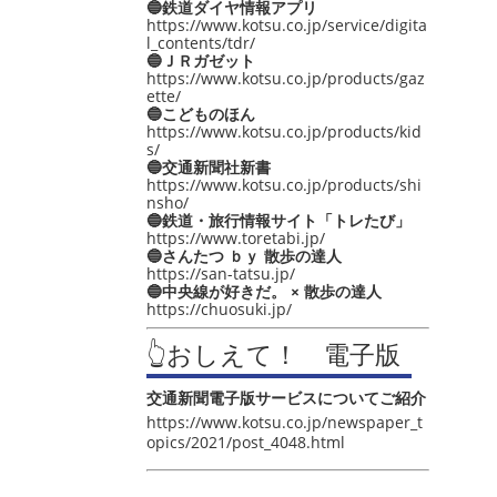
🔵鉄道ダイヤ情報アプリ
https://www.kotsu.co.jp/service/digita
l_contents/tdr/
🔵ＪＲガゼット
https://www.kotsu.co.jp/products/gaz
ette/
🔵こどものほん
https://www.kotsu.co.jp/products/kid
s/
🔵交通新聞社新書
https://www.kotsu.co.jp/products/shi
nsho/
🔵鉄道・旅行情報サイト「トレたび」
https://www.toretabi.jp/
🔵さんたつ ｂｙ 散歩の達人
https://san-tatsu.jp/
🔵中央線が好きだ。 × 散歩の達人
https://chuosuki.jp/
👆おしえて！ 電子版
交通新聞電子版サービスについてご紹介
https://www.kotsu.co.jp/newspaper_t
opics/2021/post_4048.html