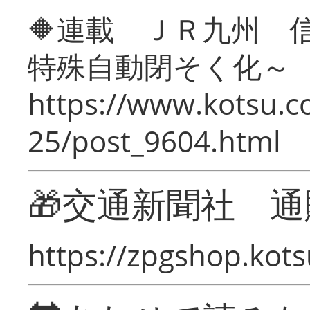
🔶連載 ＪＲ九州 
特殊自動閉そく化～
https://www.kotsu.c
25/post_9604.html
🎁交通新聞社 通
https://zpgshop.kots