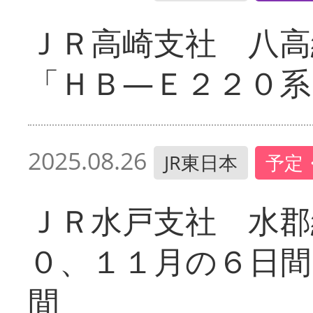
ＪＲ高崎支社 八高
「ＨＢ―Ｅ２２０系
2025.08.26
JR東日本
予定
ＪＲ水戸支社 水郡
０、１１月の６日間
間