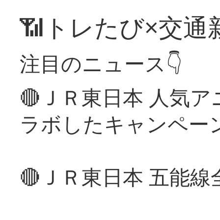
📶トレたび×交通
注目のニュース👇
🔴ＪＲ東日本 人気
ラボしたキャンペー
🔴ＪＲ東日本 五能