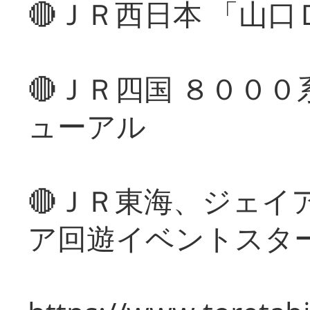
🔴ＪＲ西日本 「山
🔴ＪＲ四国 ８００
ューアル
🔴ＪＲ東海、ジェイ
ア回遊イベントスタ