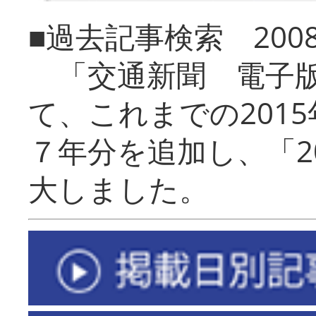
■過去記事検索 20
「交通新聞 電子版
て、これまでの201
７年分を追加し、「2
大しました