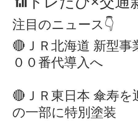
📶トレたび×交通
注目のニュース👇
🔴ＪＲ北海道 新型
００番代導入へ
🔴ＪＲ東日本 傘寿
の一部に特別塗装