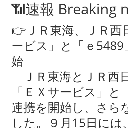
📶速報 Breaking 
👉ＪＲ東海、ＪＲ西
ービス」と「ｅ548
始
ＪＲ東海とＪＲ西日
「ＥＸサービス」と「
連携を開始し、さら
した。９月15日には