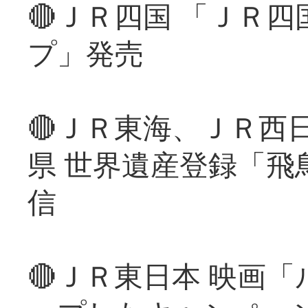
🔴ＪＲ四国 「ＪＲ
プ」発売
🔴ＪＲ東海、ＪＲ西
県 世界遺産登録「飛
信
🔴ＪＲ東日本 映画