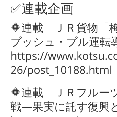
✅連載企画
🔶連載 ＪＲ貨物
プッシュ・プル運転
https://www.kotsu.c
26/post_10188.html
🔶連載 ＪＲフルー
戦―果実に託す復興