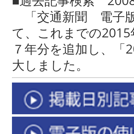
■過去記事検索 20
「交通新聞 電子版
て、これまでの201
７年分を追加し、「2
大しました