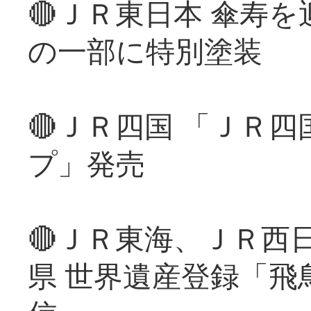
🔴ＪＲ東日本 傘寿
の一部に特別塗装
🔴ＪＲ四国 「ＪＲ
プ」発売
🔴ＪＲ東海、ＪＲ西
県 世界遺産登録「飛