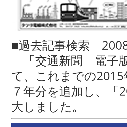
■過去記事検索 20
「交通新聞 電子版
て、これまでの201
７年分を追加し、「2
大しました