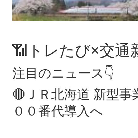
📶トレたび×交通
注目のニュース👇
🔴ＪＲ北海道 新型
００番代導入へ