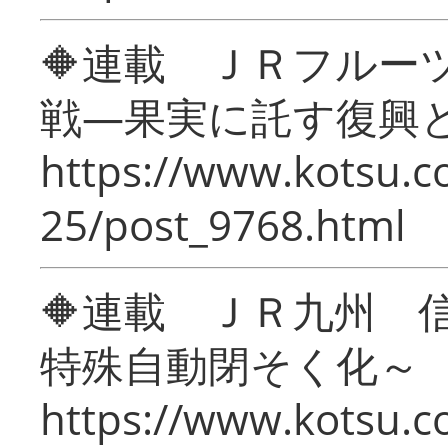
🔶連載 ＪＲフルー
戦―果実に託す復興
https://www.kotsu.c
25/post_9768.html
🔶連載 ＪＲ九州 
特殊自動閉そく化～
https://www.kotsu.c