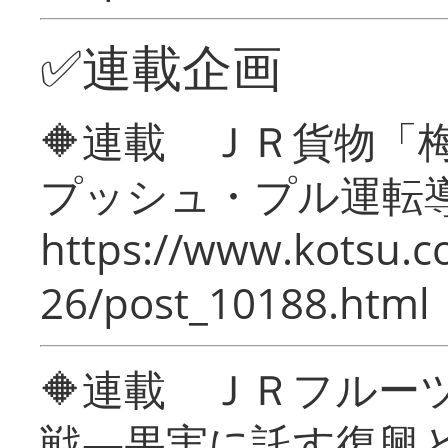
✅連載企画
🔶連載 ＪＲ貨物
プッシュ・プル運転
https://www.kotsu.c
26/post_10188.html
🔶連載 ＪＲフルー
戦―果実に託す復興