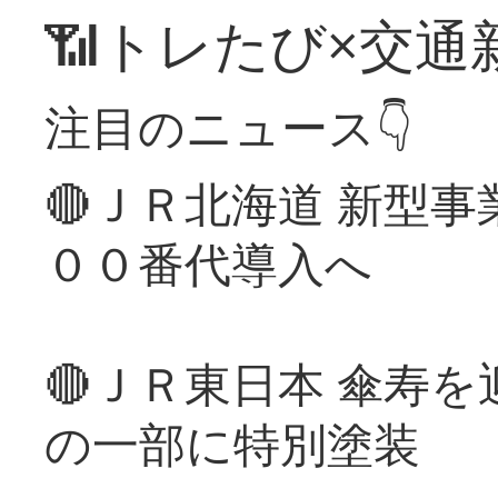
📶トレたび×交通
注目のニュース👇
🔴ＪＲ北海道 新型
００番代導入へ
🔴ＪＲ東日本 傘寿
の一部に特別塗装