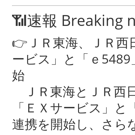
📶速報 Breaking 
👉ＪＲ東海、ＪＲ西
ービス」と「ｅ548
始
ＪＲ東海とＪＲ西日
「ＥＸサービス」と「
連携を開始し、さら