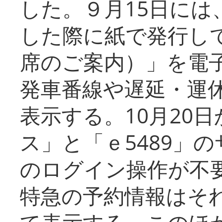
した。９月15日には
した際に紙で発行し
席のご案内）」を電
発車番線や遅延・運
表示する。10月20
ス」と「ｅ5489」
のログイン操作が不
特急の予約情報はそ