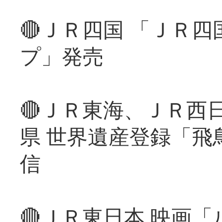
🔴ＪＲ四国 「ＪＲ
プ」発売
🔴ＪＲ東海、ＪＲ西
県 世界遺産登録「飛
信
🔴ＪＲ東日本 映画