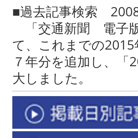
■過去記事検索 20
「交通新聞 電子版
て、これまでの201
７年分を追加し、「2
大しました