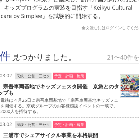
、キッズプログラムの実装を目指す「Keikyu Cultural
ldcare by Simplee」を試験的に開始する。
全文読むにはログインしてくだ
7件
見つかりました。
21〜40件
03.02
民鉄・公営・三セク
予定・計画・施策
 宗吾車両基地でキッズフェスタ開催 京急とのタ
ップも
電鉄は４月25日に宗吾車両基地で「宗吾車両基地キッズフェ
」を開催する。京成グループのお客様感謝イベントの一環で、
2000人を招待する。
03.02
民鉄・公営・三セク
予定・計画・施策
 三浦市でシェアサイクル事業を本格展開