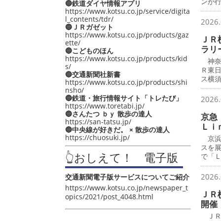
ンが
🔵鉄道ダイヤ情報アプリ
https://www.kotsu.co.jp/service/digita
l_contents/tdr/
2026.
🔵ＪＲガゼット
https://www.kotsu.co.jp/products/gaz
ＪＲ
ette/
ラリ
🔵こどものほん
https://www.kotsu.co.jp/products/kid
神奈
s/
Ｒ東
🔵交通新聞社新書
ス横
https://www.kotsu.co.jp/products/shi
nsho/
🔵鉄道・旅行情報サイト「トレたび」
2026.
https://www.toretabi.jp/
🔵さんたつ ｂｙ 散歩の達人
京急
https://san-tatsu.jp/
Ｌｉ
🔵中央線が好きだ。 × 散歩の達人
https://chuosuki.jp/
京浜
スを
👆おしえて！ 電子版
で「
2026.
交通新聞電子版サービスについてご紹介
https://www.kotsu.co.jp/newspaper_t
ＪＲ
opics/2021/post_4048.html
開催
ＪＲ