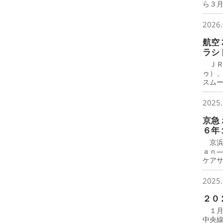
ら３月
2026.
航空
ラシ
ＪＲ
ゥ）
スム
2025.
京急
６年
京浜
ａｎ
ケア
2025.
２０
１月
中央