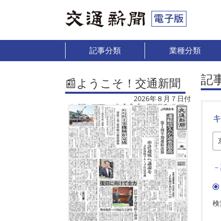
記事分類
業種分類
記
📰ようこそ！交通新聞
2026年８月７日付
－
検