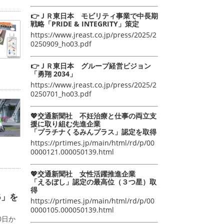
👉ＪＲ東日本 モビリティ事業で中長期
戦略「PRIDE & INTEGRITY」策定
https://www.jreast.co.jp/press/2025/2
0250909_ho03.pdf
👉ＪＲ東日本 グループ経営ビジョン
「勇翔 2034」
https://www.jreast.co.jp/press/2025/2
0250701_ho03.pdf
💖交通新聞社 不妊治療と仕事の両立支
援に取り組む先進企業
「プラチナくるみんプラス」認定を取得
https://prtimes.jp/main/html/rd/p/00
0000121.000050139.html
💖交通新聞社 女性活躍推進企業
「えるぼし」認定の最高位（３つ星）取
得
6」を
https://prtimes.jp/main/html/rd/p/00
0000105.000050139.html
0日か