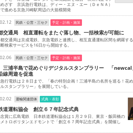
立めざす 京浜急行電鉄は、ディー・エヌ・エー（ＤｅＮＡ）
同で進める京急川崎駅周辺の大規模開発
02.12
民鉄・公営・三セク
予定・計画・施策
都交通局 相直運転をまたぐ落し物、一括検索が可能に
都交通局は京成電鉄、京急電鉄と連携し、相互直通運転区間を網羅す
断検索サービスを16日から開始する。
02.06
民鉄・公営・三セク
予定・計画・施策
 三浦半島で花めぐりデジタルスタンプラリー 「newcal
沿線周遊を促進
急行電鉄は２８日まで、「春の特別企画！三浦半島の名所を巡る！花
タルスタンプラリー」を展開している。
02.02
運輸関連団体
式典・表彰
鉄道運転協会 創立６７年記念式典
念賞に広島電鉄 日本鉄道運転協会は１月２９日、東京・飯田橋の
ルメトロポリタンエドモントで「創立６７周年記念式典」を開催し