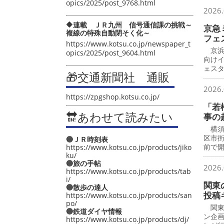
opics/2025/post_9768.html
2026.
🔶連載 ＪＲ九州 信号通信課の挑戦～
京急
複線の特殊自動閉そく化～
フェ
https://www.kotsu.co.jp/newspaper_t
京浜
opics/2025/post_9604.html
向け
ェス
🎁交通新聞社 通販
2026.
https://zpgshop.kotsu.co.jp/
「若
🔛あわせて読みたい
事の
横須
区市
🔵ＪＲ時刻表
前で
https://www.kotsu.co.jp/products/jiko
ku/
🔵旅の手帖
2026.
https://www.kotsu.co.jp/products/tab
i/
関東
🔵散歩の達人
投稿
https://www.kotsu.co.jp/products/san
po/
関東
🔵鉄道ダイヤ情報
ン企
https://www.kotsu.co.jp/products/dj/