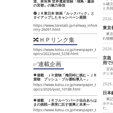
道、奈良県 世界遺産登録「飛鳥・藤原
ル確
の宮都」の魅力発信
と共
🔴ＪＲ東日本 映画「ルックバック」と
タイアップしたキャンペーン展開
2026.
https://www.toretabi.jp/railway_info/e
東京
ntry-26091.html
東京
🔀ＨＰリンク集
れ物横
2026.
https://www.kotsu.co.jp/newspaper_t
opics/2022/post_5238.html
京急
✅連載企画
用で
京浜
デジ
🔶連載 ＪＲ貨物「梅田峠に挑む～ＪＲ
貨物 プッシュ・プル運転導入～」
2026.
https://www.kotsu.co.jp/newspaper_t
opics/2026/post_10188.html
日本
東記
🔶連載 ＪＲフルーツパーク仙台あらは
ホテ
まの挑戦―果実に託す復興と未来―
た。
https://www.kotsu.co.jp/newspaper_t