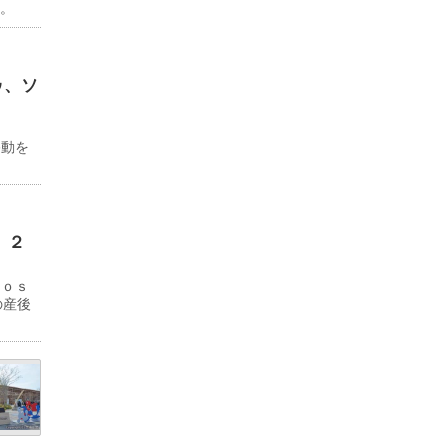
る。
ゥ、ソ
ド
移動を
 ２
Ｊｏｓ
の産後