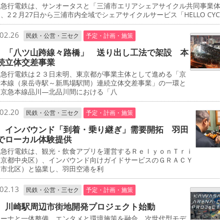
急行電鉄は、サンオータスと「三浦市エリアシェアサイクル共同事業
、2２月27日から三浦市内全域でシェアサイクルサービス「HELLO CYCL
02.26
民鉄・公営・三セク
予定・計画・施策
 「八ツ山跨線々路橋」 送り出し工法で架設 本
続立体交差事業
急行電鉄は２３日未明、東京都が事業主体として進める「京
行本線（泉岳寺駅～新馬場駅間）連続立体交差事業」の一環と
、京急本線品川―北品川間における「八
02.20
民鉄・公営・三セク
予定・計画・施策
 インバウンド「到着・乗り継ぎ」需要開拓 羽田
でローカル体験提供
急行電鉄は、観光・飲食アプリを運営するＲｅｌｙｏｎＴｒｉ
東京都中央区）、インバウンド向けガイドサービスのＧＲＡＣＹ
阪市北区）と協業し、羽田空港を利
02.13
民鉄・公営・三セク
予定・計画・施策
 川崎駅周辺市街地開発プロジェクト始動
ーナと一体整備 エンタメと環境施策を融合 次世代型モデ