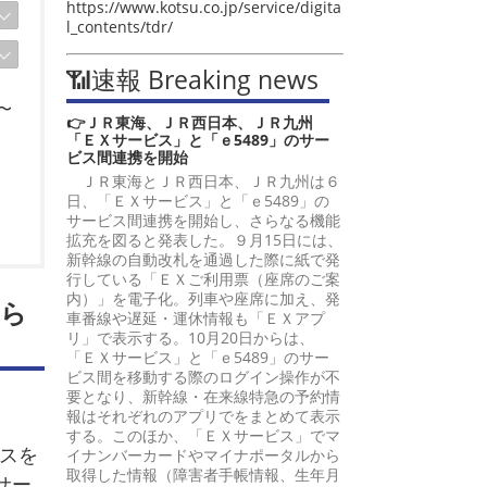
https://www.kotsu.co.jp/service/digita
l_contents/tdr/
📶速報 Breaking news
〜
👉ＪＲ東海、ＪＲ西日本、ＪＲ九州
「ＥＸサービス」と「ｅ5489」のサー
ビス間連携を開始
ＪＲ東海とＪＲ西日本、ＪＲ九州は６
日、「ＥＸサービス」と「ｅ5489」の
サービス間連携を開始し、さらなる機能
拡充を図ると発表した。９月15日には、
新幹線の自動改札を通過した際に紙で発
行している「ＥＸご利用票（座席のご案
内）」を電子化。列車や座席に加え、発
から
車番線や遅延・運休情報も「ＥＸアプ
リ」で表示する。10月20日からは、
「ＥＸサービス」と「ｅ5489」のサー
ビス間を移動する際のログイン操作が不
要となり、新幹線・在来線特急の予約情
報はそれぞれのアプリでをまとめて表示
する。このほか、「ＥＸサービス」でマ
スを
イナンバーカードやマイナポータルから
取得した情報（障害者手帳情報、生年月
サー