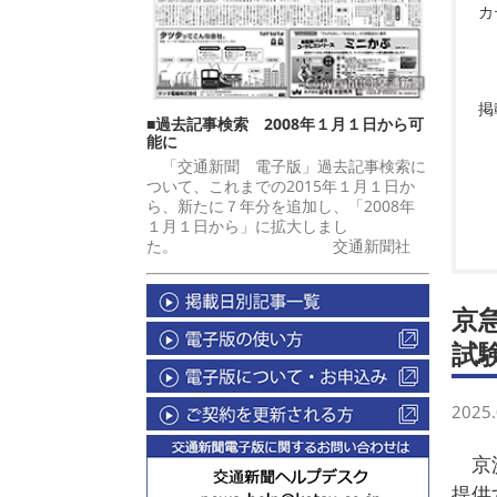
カ
掲
■過去記事検索 2008年１月１日から可
能に
「交通新聞 電子版」過去記事検索に
ついて、これまでの2015年１月１日か
ら、新たに７年分を追加し、「2008年
１月１日から」に拡大しまし
た。 交通新聞社
京
試
2025.
京浜
提供