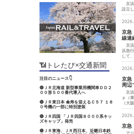
京浜
設立し
2026.
京急
線連
京浜
浜急
して
📶トレたび×交通新聞
2026.
注目のニュース👇
京急
周辺
🔴ＪＲ北海道 新型事業用機関車ＤＤ２
京浜
００形５００番代導入へ
ｐ（
🔴ＪＲ東日本 傘寿を迎えるＣ５７ １８
（大
０号機の一部に特別塗装
2026.
🔴ＪＲ四国 「ＪＲ四国８０００系キッ
ズキャップ」発売
京急
🔴ＪＲ東海、ＪＲ西日本、近畿日本鉄
アリ