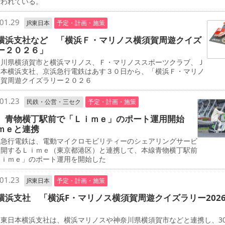
行われている。
01.29
JR東日本
予定・計画・施策
横浜支社など 「横浜Ｆ・マリノス横須賀周遊クイズ
ー２０２６」
川県横須賀市と横浜マリノス、Ｆ・マリノススポーツクラブ、Ｊ
日本横浜支社、京浜急行電鉄はあす３０日から、「横浜Ｆ・マリノ
須賀周遊クイズラリー２０２６
01.23
民鉄・公営・三セク
予定・計画・施策
 青物横丁駅前で「Ｌｉｍｅ」のポート運用開始
ｍｅと連携
急行電鉄は、電動マイクロモビリティーのシェアリングサービ
展開するＬｉｍｅ（東京都港区）と連携して、本線青物横丁駅前
Ｌｉｍｅ」のポート運用を開始した
01.23
JR東日本
予定・計画・施策
横浜支社 「横浜F・マリノス横須賀周遊クイズラリー202
東日本横浜支社は、横浜マリノスや神奈川県横須賀市などと連携し、3