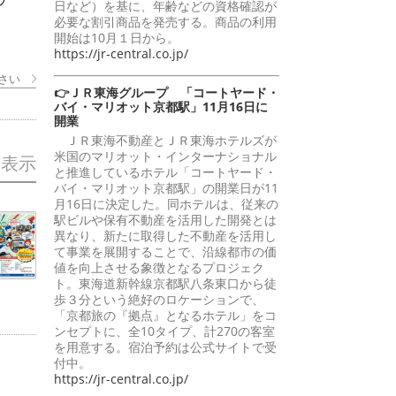
日など）を基に、年齢などの資格確認が
必要な割引商品を発売する。商品の利用
開始は10月１日から。
https://jr-central.co.jp/
さい
👉ＪＲ東海グループ 「コートヤード・
バイ・マリオット京都駅」11月16日に
開業
ＪＲ東海不動産とＪＲ東海ホテルズが
米国のマリオット・インターナショナル
を表示
と推進しているホテル「コートヤード・
バイ・マリオット京都駅」の開業日が11
月16日に決定した。同ホテルは、従来の
駅ビルや保有不動産を活用した開発とは
異なり、新たに取得した不動産を活用し
て事業を展開することで、沿線都市の価
値を向上させる象徴となるプロジェク
ト。東海道新幹線京都駅八条東口から徒
歩３分という絶好のロケーションで、
「京都旅の『拠点』となるホテル」をコ
ンセプトに、全10タイプ、計270の客室
を用意する。宿泊予約は公式サイトで受
付中。
https://jr-central.co.jp/