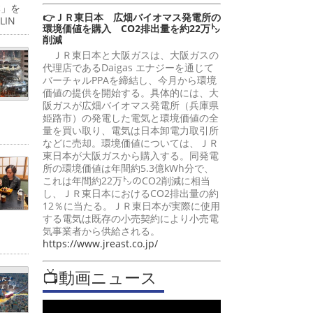
体」を
👉ＪＲ東日本 広畑バイオマス発電所の
IN
環境価値を購入 CO2排出量を約22万㌧
削減
ＪＲ東日本と大阪ガスは、大阪ガスの
代理店であるDaigas エナジーを通じて
バーチャルPPAを締結し、今月から環境
価値の提供を開始する。具体的には、大
阪ガスが広畑バイオマス発電所（兵庫県
姫路市）の発電した電気と環境価値の全
量を買い取り、電気は日本卸電力取引所
などに売却。環境価値については、ＪＲ
東日本が大阪ガスから購入する。同発電
所の環境価値は年間約5.3億kWh分で、
これは年間約22万㌧のCO2削減に相当
し、ＪＲ東日本におけるCO2排出量の約
12％に当たる。ＪＲ東日本が実際に使用
する電気は既存の小売契約により小売電
気事業者から供給される。
https://www.jreast.co.jp/
📺動画ニュース