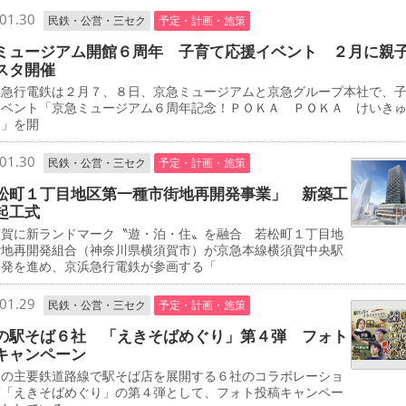
01.30
民鉄・公営・三セク
予定・計画・施策
ミュージアム開館６周年 子育て応援イベント ２月に親
スタ開催
急行電鉄は２月７、８日、京急ミュージアムと京急グループ本社で、
イベント「京急ミュージアム６周年記念！ＰＯＫＡ ＰＯＫＡ けいき
タ」を開
01.30
民鉄・公営・三セク
予定・計画・施策
松町１丁目地区第一種市街地再開発事業」 新築工
起工式
賀に新ランドマーク〝遊・泊・住〟を融合 若松町１丁目地
街地再開発組合（神奈川県横須賀市）が京急本線横須賀中央駅
開発を進め、京浜急行電鉄が参画する「
01.29
民鉄・公営・三セク
予定・計画・施策
の駅そば６社 「えきそばめぐり」第４弾 フォト
キャンペーン
の主要鉄道路線で駅そば店を展開する６社のコラボレーショ
画「えきそばめぐり」の第４弾として、フォト投稿キャンペー