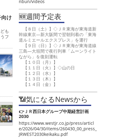
nbun/videos
🆕週間予定表
子向け
【８日（土）】◇ＪＲ東海が東海道新
子ども
幹線東京―新大阪間で翌朝到着の「東海
ゅうフ
道ルミエールエクスプレス」を運行
【９日（日）】◇ＪＲ東海が東海道線
三島―大垣間で夜行列車「ムーンライト
ながら」を復刻運転
【１０日（月）】
【１１日（火）】◇山の日
【１２日（水）】
【１３日（木）】
【１４日（金）】
📶気になるNewsから
👉ＪＲ西日本グループ中期経営計画
2030
https://www.westjr.co.jp/press/articl
e/2026/04/30/items/260430_00_press_
JRWEST2030keikaku.pdf