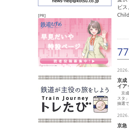
ビス
Chi
[PR]
7
2026.
京成
イア
京成
スタ
抽選で
2026.
京急