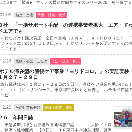
22日まで「横浜F・マリノス横須賀周遊クイズラリー2026」を開催す
01.09
航空・空港
予定・計画・施策
３社 「一括サポート手配」の連携事業者拡大 エア・ド
ドエアでも
４社などとも順次実証 全日本空輸（ＡＮＡ）、ＡＩＲＤＯ（エア・
、ソラシドエアの３社は１９日から、介助やサポートを必要とする人の
ーズにする「
12.26
民鉄・公営・三セク
予定・計画・施策
 ホテル滞在型の産後ケア事業「ヨリドコロ。」の実証実験
１月２７～２９日
急行電鉄は来年１月２７～２９日の３日間、産後ケア事業を手がける
―ｓｈｅ’ｓ（ジョサンシーズ、東京都中央区）と連携し、ホテル滞在型
サービ
12.25
その他業種分類
記録・調査・統計
２５ 年間日誌
 東急多摩川線と新空港線直通構想申請 大阪メトロ
線、夢洲へ延伸開業 【８日】 ＪＲ東日本と神奈川県、藤沢