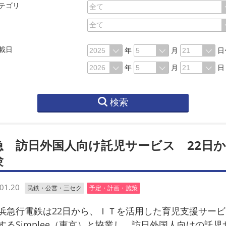
テゴリ
載日
年
月
日
年
月
日
検索
急 訪日外国人向け託児サービス 22日
験
01.20
民鉄・公営・三セク
予定・計画・施策
急行電鉄は22日から、ＩＴを活用した育児支援サービ
するSimplee（東京）と協業し、訪日外国人向けの託児