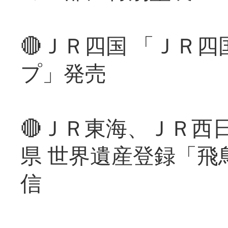
🔴ＪＲ四国 「ＪＲ
プ」発売
🔴ＪＲ東海、ＪＲ西
県 世界遺産登録「飛
信