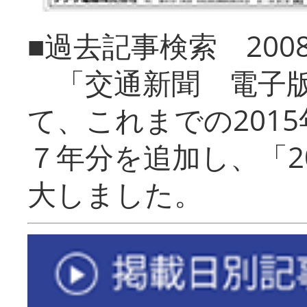
■過去記事検索 20
「交通新聞 電子版
て、これまでの201
７年分を追加し、「2
大しました