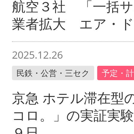
航空３社 「一括サ
業者拡大 エア・
2025.12.26
民鉄・公営・三セク
予定・計
京急 ホテル滞在型
コロ。」の実証実験
９日