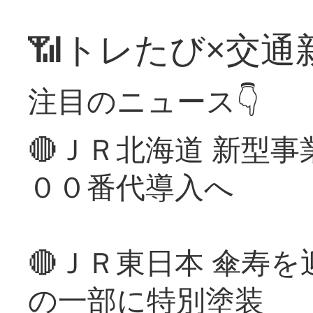
📶トレたび×交通
注目のニュース👇
🔴ＪＲ北海道 新型
００番代導入へ
🔴ＪＲ東日本 傘寿
の一部に特別塗装