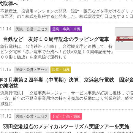
式取得へ
不動産は、投資用マンションの開発・設計・販売などを手がけるグリ
浜市西区）の全株式を取得すると発表した。株式譲渡実行日はあす２１
11.14
民鉄・公営・三セク
営業・事業・車両
、台鉄など 友好１０周年記念のラッピング電車
急行電鉄は、台湾鉄路（台鉄）、台湾観光庁と連携して、特
ッピング電車「赤い電車で台湾へ！台鉄×京急１０周年記念号」
０００形１編成）を京急線で運行して
11.13
民鉄・公営・三セク
決算・財務
年３月期第２四半期（中間期）決算 京浜急行電鉄 固定
で純増益
浜急行電鉄】 交通事業やレジャー・サービス事業が好調に推移して
た一方、前年の不動産事業用地の持ち分売却の反動により営業利益、経
に減益に
11.12
民鉄・公営・三セク
予定・計画・施策
 羽田空港起点のメディカルツーリズム実証ツアーを実施