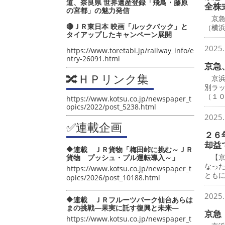
道、奈良県 世界遺産登録「飛鳥・藤原
全株
の宮都」の魅力発信
京急
🔴ＪＲ東日本 映画「ルックバック」と
（横
タイアップしたキャンペーン展開
2025.
https://www.toretabi.jp/railway_info/e
ntry-26091.html
京急
🔀ＨＰリンク集
京浜
別ラ
（１
https://www.kotsu.co.jp/newspaper_t
opics/2022/post_5238.html
2025.
✅連載企画
２６
却益
🔶連載 ＪＲ貨物「梅田峠に挑む～ＪＲ
【京
貨物 プッシュ・プル運転導入～」
なっ
https://www.kotsu.co.jp/newspaper_t
とも
opics/2026/post_10188.html
2025.
🔶連載 ＪＲフルーツパーク仙台あらは
まの挑戦―果実に託す復興と未来―
京急
https://www.kotsu.co.jp/newspaper_t