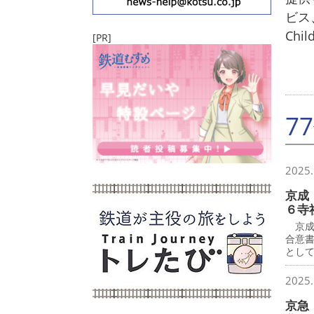
ビス
Chi
[PR]
7
2025.
京成
６寺
京成
合意
とし
2025.
京急