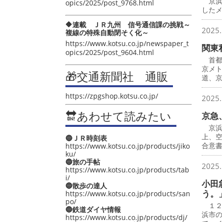
京浜
opics/2025/post_9768.html
したメ
🔶連載 ＪＲ九州 信号通信課の挑戦～
2025.
複線の特殊自動閉そく化～
https://www.kotsu.co.jp/newspaper_t
関東
opics/2025/post_9604.html
首都
京メ
🎁交通新聞社 通販
道、
https://zpgshop.kotsu.co.jp/
2025.
🔛あわせて読みたい
京急
京浜
上、
🔵ＪＲ時刻表
合意
https://www.kotsu.co.jp/products/jiko
ku/
🔵旅の手帖
2025.
https://www.kotsu.co.jp/products/tab
i/
小田
🔵散歩の達人
う。
https://www.kotsu.co.jp/products/san
po/
１２
🔵鉄道ダイヤ情報
浜市
https://www.kotsu.co.jp/products/dj/