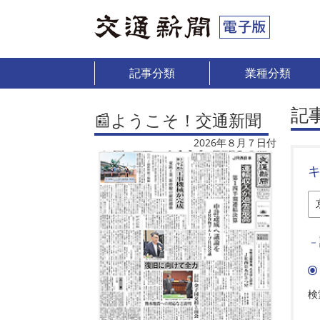
記事分類
業種分類
記
📰ようこそ！交通新聞
2026年８月７日付
－
検