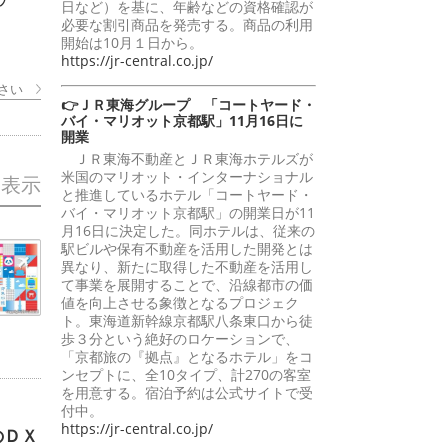
日など）を基に、年齢などの資格確認が
必要な割引商品を発売する。商品の利用
開始は10月１日から。
https://jr-central.co.jp/
さい
👉ＪＲ東海グループ 「コートヤード・
バイ・マリオット京都駅」11月16日に
開業
ＪＲ東海不動産とＪＲ東海ホテルズが
米国のマリオット・インターナショナル
を表示
と推進しているホテル「コートヤード・
バイ・マリオット京都駅」の開業日が11
月16日に決定した。同ホテルは、従来の
駅ビルや保有不動産を活用した開発とは
異なり、新たに取得した不動産を活用し
て事業を展開することで、沿線都市の価
値を向上させる象徴となるプロジェク
ト。東海道新幹線京都駅八条東口から徒
歩３分という絶好のロケーションで、
「京都旅の『拠点』となるホテル」をコ
ンセプトに、全10タイプ、計270の客室
を用意する。宿泊予約は公式サイトで受
付中。
https://jr-central.co.jp/
のＤＸ