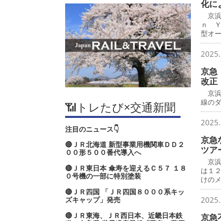
化に
京浜
ｎ 
型オ
2025.
京急
改正
京浜
線の
📶トレたび×交通新聞
2025.
注目のニュース👇
京急
🔴ＪＲ北海道 新型事業用機関車ＤＤ２
ツア
００形５００番代導入へ
京浜
🔴ＪＲ東日本 傘寿を迎えるＣ５７ １８
は１
０号機の一部に特別塗装
けの
🔴ＪＲ四国 「ＪＲ四国８０００系キッ
ズキャップ」発売
2025.
🔴ＪＲ東海、ＪＲ西日本、近畿日本鉄
京急