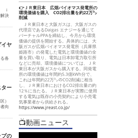
👉ＪＲ東日本 広畑バイオマス発電所の
ン ｉ
環境価値を購入 CO2排出量を約22万㌧
題解決
削減
ＪＲ東日本と大阪ガスは、大阪ガスの
代理店であるDaigas エナジーを通じて
バーチャルPPAを締結し、今月から環境
価値の提供を開始する。具体的には、大
ダイヤ
阪ガスが広畑バイオマス発電所（兵庫県
姫路市）の発電した電気と環境価値の全
量を買い取り、電気は日本卸電力取引所
いる各
などに売却。環境価値については、ＪＲ
東日本が大阪ガスから購入する。同発電
所の環境価値は年間約5.3億kWh分で、
これは年間約22万㌧のCO2削減に相当
し、ＪＲ東日本におけるCO2排出量の約
ニター
12％に当たる。ＪＲ東日本が実際に使用
する電気は既存の小売契約により小売電
川区）
気事業者から供給される。
行者向
https://www.jreast.co.jp/
📺動画ニュース
ップの