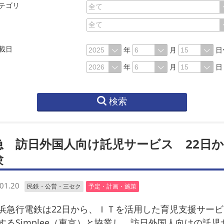
テゴリ
載日
年
月
日
年
月
日
検索
急 訪日外国人向け託児サービス 22日
験
01.20
民鉄・公営・三セク
予定・計画・施策
急行電鉄は22日から、ＩＴを活用した育児支援サービ
するSimplee（東京）と協業し、訪日外国人向けの託児