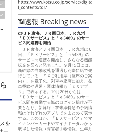
https://www.kotsu.co.jp/service/digita
l_contents/tdr/
📶速報 Breaking news
〜
👉ＪＲ東海、ＪＲ西日本、ＪＲ九州
「ＥＸサービス」と「ｅ5489」のサー
ビス間連携を開始
ＪＲ東海とＪＲ西日本、ＪＲ九州は６
日、「ＥＸサービス」と「ｅ5489」の
サービス間連携を開始し、さらなる機能
拡充を図ると発表した。９月15日には、
新幹線の自動改札を通過した際に紙で発
行している「ＥＸご利用票（座席のご案
内）」を電子化。列車や座席に加え、発
から
車番線や遅延・運休情報も「ＥＸアプ
リ」で表示する。10月20日からは、
「ＥＸサービス」と「ｅ5489」のサー
ビス間を移動する際のログイン操作が不
要となり、新幹線・在来線特急の予約情
報はそれぞれのアプリでをまとめて表示
する。このほか、「ＥＸサービス」でマ
スを
イナンバーカードやマイナポータルから
取得した情報（障害者手帳情報、生年月
サー