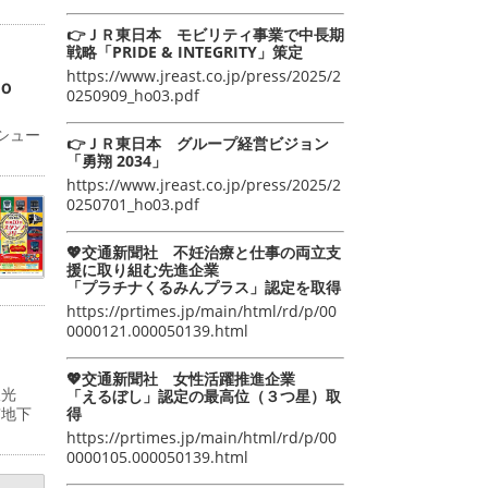
👉ＪＲ東日本 モビリティ事業で中長期
戦略「PRIDE & INTEGRITY」策定
https://www.jreast.co.jp/press/2025/2
ｏ
0250909_ho03.pdf
シュー
👉ＪＲ東日本 グループ経営ビジョン
「勇翔 2034」
https://www.jreast.co.jp/press/2025/2
0250701_ho03.pdf
💖交通新聞社 不妊治療と仕事の両立支
援に取り組む先進企業
「プラチナくるみんプラス」認定を取得
https://prtimes.jp/main/html/rd/p/00
0000121.000050139.html
💖交通新聞社 女性活躍推進企業
双光
「えるぼし」認定の最高位（３つ星）取
得
京地下
https://prtimes.jp/main/html/rd/p/00
0000105.000050139.html