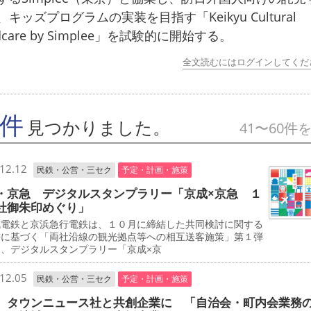
、キッズプログラムの実装を目指す「Keikyu Cultural
ldcare by Simplee」を試験的に開始する。
全文読むにはログインしてくだ
7件
見つかりました。
41〜60件
12.12
民鉄・公営・三セク
予定・計画・施策
・京急 デジタルスタンプラリー「京成×京急 １
社御朱印めぐり」
電鉄と京浜急行電鉄は、１０月に締結した共同検討に関する
書に基づく「両社沿線の観光拠点等への相互送客施策」第１弾
て、デジタルスタンプラリー「京成×京
12.05
民鉄・公営・三セク
予定・計画・施策
 タウンニュース社と共創企業に 「自治会・町内会業務