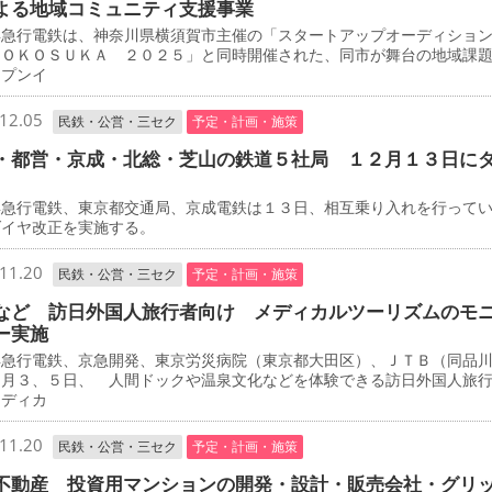
よる地域コミュニティ支援事業
急行電鉄は、神奈川県横須賀市主催の「スタートアップオーディショ
ＹＯＫＯＳＵＫＡ ２０２５」と同時開催された、同市が舞台の地域課
ープンイ
12.05
民鉄・公営・三セク
予定・計画・施策
・都営・京成・北総・芝山の鉄道５社局 １２月１３日に
急行電鉄、東京都交通局、京成電鉄は１３日、相互乗り入れを行って
ダイヤ改正を実施する。
11.20
民鉄・公営・三セク
予定・計画・施策
など 訪日外国人旅行者向け メディカルツーリズムのモ
ー実施
急行電鉄、京急開発、東京労災病院（東京都大田区）、ＪＴＢ（同品
２月３、５日、 人間ドックや温泉文化などを体験できる訪日外国人旅
メディカ
11.20
民鉄・公営・三セク
予定・計画・施策
不動産 投資用マンションの開発・設計・販売会社・グリ