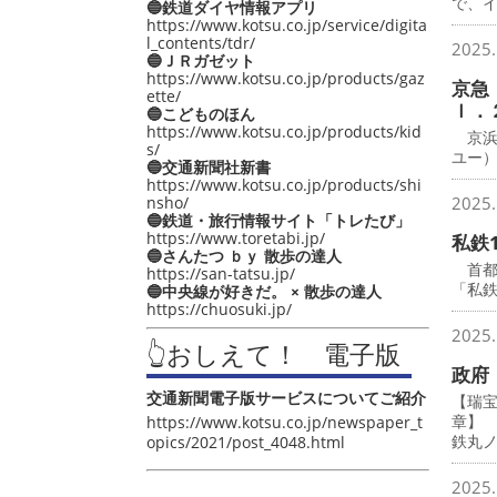
で、
🔵鉄道ダイヤ情報アプリ
https://www.kotsu.co.jp/service/digita
l_contents/tdr/
2025.
🔵ＪＲガゼット
https://www.kotsu.co.jp/products/gaz
京急
ette/
ｌ．
🔵こどものほん
https://www.kotsu.co.jp/products/kid
京浜
s/
ユー
🔵交通新聞社新書
https://www.kotsu.co.jp/products/shi
nsho/
2025.
🔵鉄道・旅行情報サイト「トレたび」
https://www.toretabi.jp/
私鉄
🔵さんたつ ｂｙ 散歩の達人
首都圏
https://san-tatsu.jp/
「私鉄
🔵中央線が好きだ。 × 散歩の達人
https://chuosuki.jp/
2025.
👆おしえて！ 電子版
政府
交通新聞電子版サービスについてご紹介
【瑞
章】
https://www.kotsu.co.jp/newspaper_t
鉄丸
opics/2021/post_4048.html
2025.