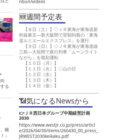
起点と
nbun/videos
🆕週間予定表
【８日（土）】◇ＪＲ東海が東海道新
幹線東京―新大阪間で翌朝到着の「東海
道ルミエールエクスプレス」を運行
【９日（日）】◇ＪＲ東海が東海道線
三島―大垣間で夜行列車「ムーンライト
ながら」を復刻運転
【１０日（月）】
【１１日（火）】◇山の日
へ
【１２日（水）】
【１３日（木）】
値向
【１４日（金）】
関する
📶気になるNewsから
👉ＪＲ西日本グループ中期経営計画
こ
2030
https://www.westjr.co.jp/press/articl
日、横
e/2026/04/30/items/260430_00_press_
ＡＩ」
JRWEST2030keikaku.pdf