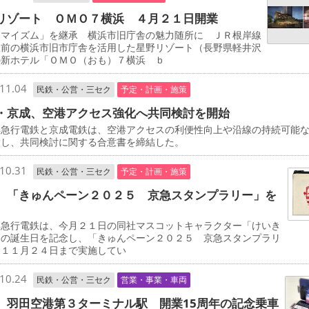
リゾート ＯＭＯ７横浜 ４月２１日開業
マイズム」を継承 横浜市旧庁舎の魅力随所に ＪＲ根岸線
駅前の横浜市旧市庁舎を活用した星野リゾート（長野県軽井沢
の新ホテル「ＯＭＯ（おも）７横浜 ｂ
11.04
民鉄・公営・三セク
予定・計画・施策
・京成、空港アクセス強化へ共同検討を開始
急行電鉄と京成電鉄は、空港アクセスの利便性向上や沿線の持続可能
指し、共同検討に関する合意書を締結した。
10.31
民鉄・公営・三セク
予定・計画・施策
 「きゅんペーン２０２５ 京急スタンプラリー」を
急行電鉄は、今月２１日の同社マスコットキャラクター「けいき
」の誕生日を記念し、「きゅんペーン２０２５ 京急スタンプラリ
を１１月２４日まで実施してい
10.24
民鉄・公営・三セク
営業・事業・車両
 羽田空港第３ターミナル駅 開業15周年の記念乗車