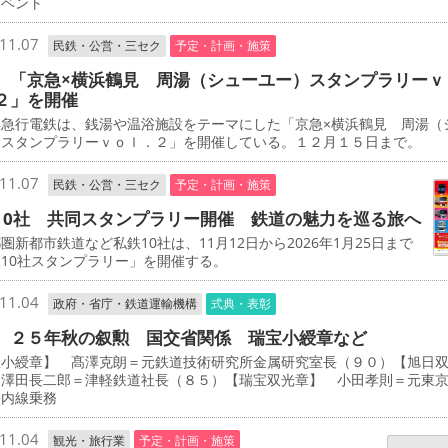
イベント
11.07
民鉄・公営・三セク
予定・計画・施策
 「京急×横浜鶴見 周湯（シューユー）スタンプラリーｖ
２」を開催
急行電鉄は、銭湯や温浴施設をテーマにした「京急×横浜鶴見 周湯（
）スタンプラリーｖｏｌ．２」を開催している。１２月１５日まで。
11.07
民鉄・公営・三セク
予定・計画・施策
10社 共同スタンプラリー開催 鉄道の魅力を巡る旅へ
新都市鉄道など私鉄10社は、11月12日から2026年1月25日まで
10社スタンプラリー」を開催する。
11.04
政府・省庁・鉄道運輸機構
式典・表彰
 ２５年秋の叙勲 国交省関係 瑞宝小綬章など
宝小綬章】 髙澤克朗＝元鉄道技術研究所金属研究室長（９０）【旭日
 澤田長二郎＝津軽鉄道社長（８５）【瑞宝双光章】 小田孝則＝元東
ノ内線乗務
11.04
観光・旅行業
予定・計画・施策