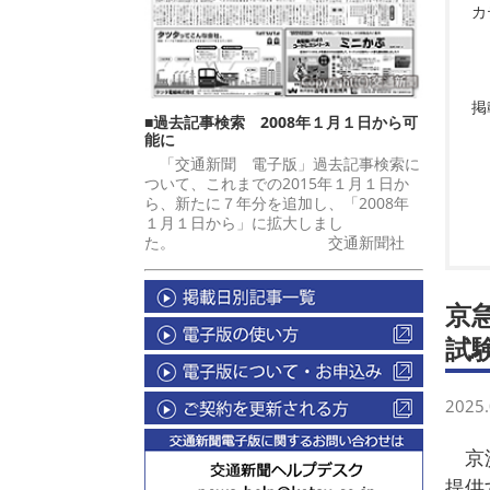
カ
掲
■過去記事検索 2008年１月１日から可
能に
「交通新聞 電子版」過去記事検索に
ついて、これまでの2015年１月１日か
ら、新たに７年分を追加し、「2008年
１月１日から」に拡大しまし
た。 交通新聞社
京
試
2025.
京浜
提供