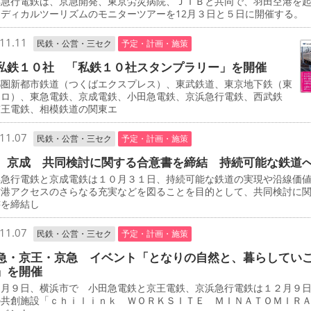
急行電鉄は、京急開発、東京労災病院、ＪＴＢと共同で、羽田空港を
ディカルツーリズムのモニターツアーを12月３日と５日に開催する。
11.11
民鉄・公営・三セク
予定・計画・施策
私鉄１０社 「私鉄１０社スタンプラリー」を開催
圏新都市鉄道（つくばエクスプレス）、東武鉄道、東京地下鉄（東
トロ）、東急電鉄、京成電鉄、小田急電鉄、京浜急行電鉄、西武鉄
京王電鉄、相模鉄道の関東エ
11.07
民鉄・公営・三セク
予定・計画・施策
、京成 共同検討に関する合意書を締結 持続可能な鉄道
急行電鉄と京成電鉄は１０月３１日、持続可能な鉄道の実現や沿線価
空港アクセスのさらなる充実などを図ることを目的として、共同検討に
書を締結し
11.07
民鉄・公営・三セク
予定・計画・施策
急・京王・京急 イベント「となりの自然と、暮らしてい
」を開催
月９日、横浜市で 小田急電鉄と京王電鉄、京浜急行電鉄は１２月９
の共創施設「ｃｈｉｌｉｎｋ ＷＯＲＫＳＩＴＥ ＭＩＮＡＴＯＭＩＲ