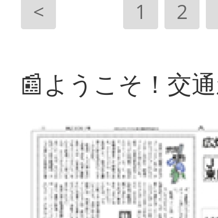
<
1
2
📰ようこそ！交