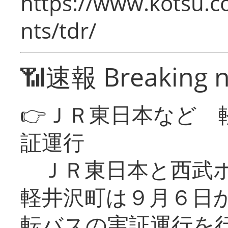
https://www.kotsu.co
nts/tdr/
📶速報 Breaking 
👉ＪＲ東日本など 
証運行
ＪＲ東日本と西武ホ
軽井沢町は９月６日か
転バスの実証運行を