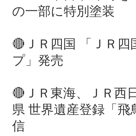
の一部に特別塗装
🔴ＪＲ四国 「ＪＲ
プ」発売
🔴ＪＲ東海、ＪＲ西
県 世界遺産登録「飛
信