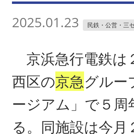
2025.01.23
民鉄・公営・三
京浜急行電鉄は２
西区の
京急
グルー
ージアム」で５周
る。同施設は今月