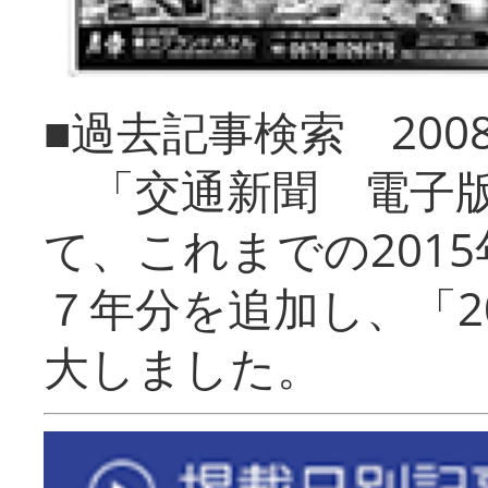
■過去記事検索 20
「交通新聞 電子版
て、これまでの201
７年分を追加し、「2
大しました