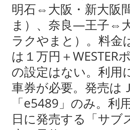
明石⇔大阪・新大阪
ま）、奈良―王子⇔
ラクやまと）。料金
は１万円＋WESTER
の設定はない。利用
車券が必要。発売は
「e5489」のみ。
日に発売する「サブ