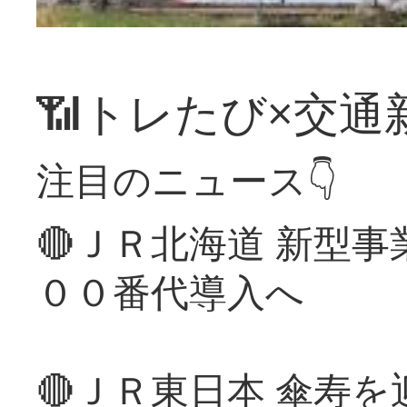
📶トレたび×交通
注目のニュース👇
🔴ＪＲ北海道 新型
００番代導入へ
🔴ＪＲ東日本 傘寿