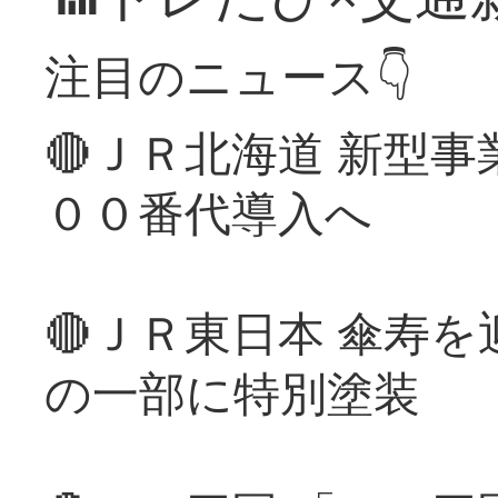
注目のニュース👇
🔴ＪＲ北海道 新型
００番代導入へ
🔴ＪＲ東日本 傘寿
の一部に特別塗装