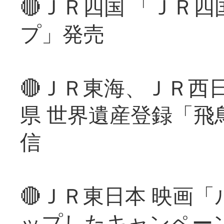
🔴ＪＲ四国 「ＪＲ
プ」発売
🔴ＪＲ東海、ＪＲ西
県 世界遺産登録「飛
信
🔴ＪＲ東日本 映画
ップしたキャンペー