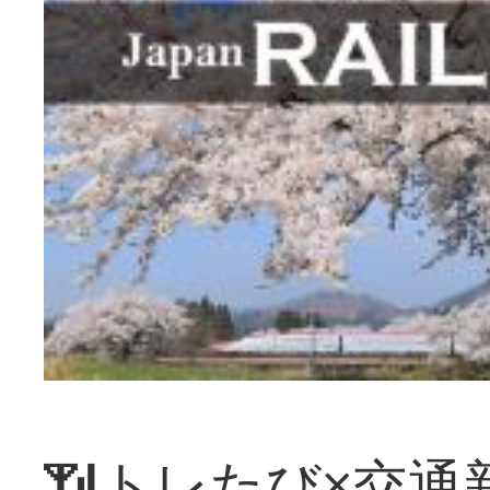
📶トレたび×交通