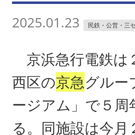
2025.01.23
民鉄・公営・三
京浜急行電鉄は２
西区の
京急
グルー
ージアム」で５周
る。同施設は今月