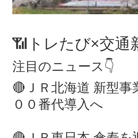
📶トレたび×交通
注目のニュース👇
🔴ＪＲ北海道 新型
００番代導入へ
🔴ＪＲ東日本 傘寿