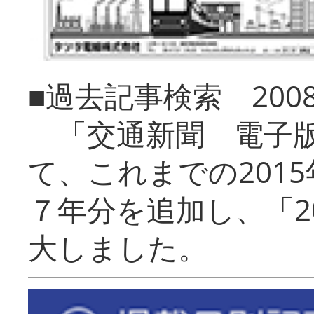
■過去記事検索 20
「交通新聞 電子版
て、これまでの201
７年分を追加し、「2
大しました