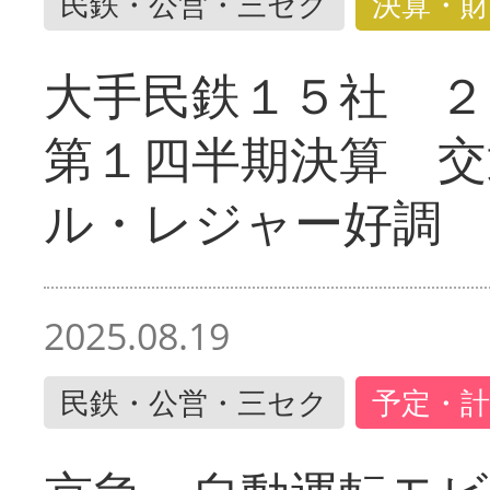
民鉄・公営・三セク
決算・財
大手民鉄１５社 ２
第１四半期決算 交
ル・レジャー好調
2025.08.19
民鉄・公営・三セク
予定・計