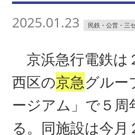
2025.01.23
民鉄・公営・三
京浜急行電鉄は２
西区の
京急
グルー
ージアム」で５周
る。同施設は今月