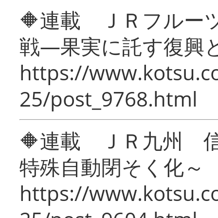
🔶連載 ＪＲフルー
戦―果実に託す復興
https://www.kotsu.c
25/post_9768.html
🔶連載 ＪＲ九州 
特殊自動閉そく化～
https://www.kotsu.c