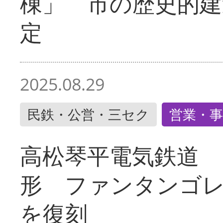
棟」 市の歴史的建
定
2025.08.29
民鉄・公営・三セク
営業・事
高松琴平電気鉄道 
形 ファンタンゴ
を復刻