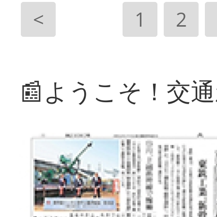
<
1
2
📰ようこそ！交