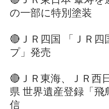
の一部に特別塗装
🔴ＪＲ四国 「ＪＲ
プ」発売
🔴ＪＲ東海、ＪＲ西
県 世界遺産登録「飛
信