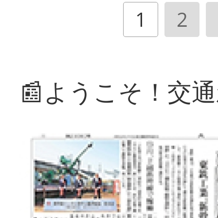
1
2
📰ようこそ！交