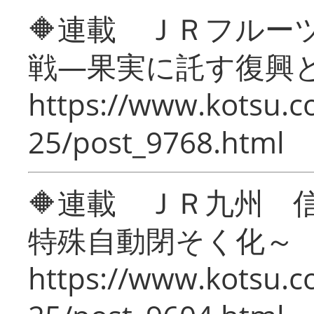
🔶連載 ＪＲフルー
戦―果実に託す復興
https://www.kotsu.c
25/post_9768.html
🔶連載 ＪＲ九州 
特殊自動閉そく化～
https://www.kotsu.c