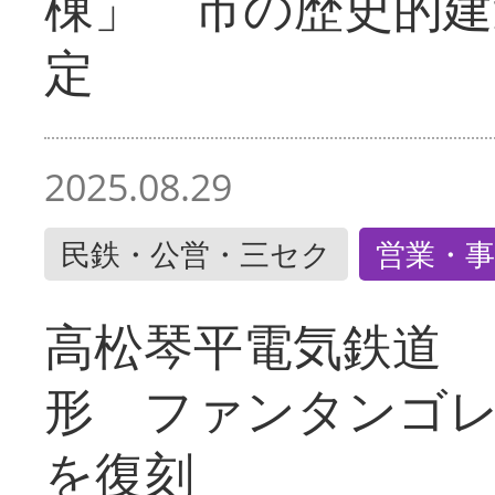
棟」 市の歴史的建
定
2025.08.29
民鉄・公営・三セク
営業・事
高松琴平電気鉄道 
形 ファンタンゴ
を復刻