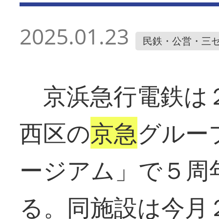
2025.01.23
民鉄・公営・三
京浜急行電鉄は２
西区の
京急
グルー
ージアム」で５周
る。同施設は今月