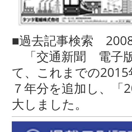
■過去記事検索 20
「交通新聞 電子版
て、これまでの201
７年分を追加し、「2
大しました