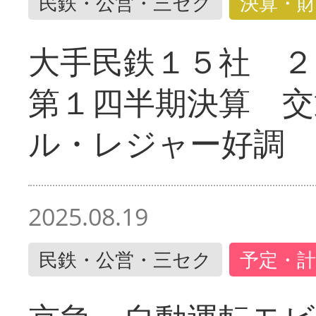
民鉄・公営・三セク
決算・財
大手民鉄１５社 ２
第１四半期決算 交
ル・レジャー好調
2025.08.19
民鉄・公営・三セク
予定・計