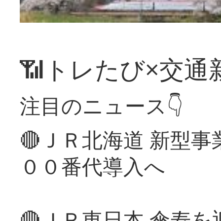
📶トレたび×交通
注目のニュース👇
🔴ＪＲ北海道 新型
００番代導入へ
🔴ＪＲ東日本 傘寿