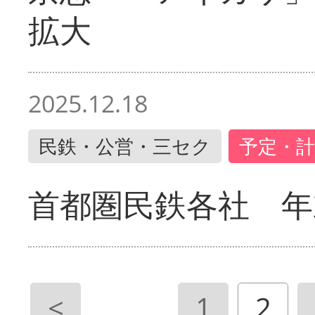
拡大
2025.12.18
民鉄・公営・三セク
予定・計
首都圏民鉄各社 年
<
1
2