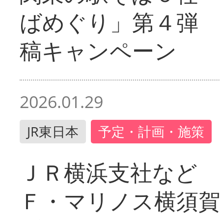
ばめぐり」第４弾
稿キャンペーン
2026.01.29
JR東日本
予定・計画・施策
ＪＲ横浜支社など 
Ｆ・マリノス横須