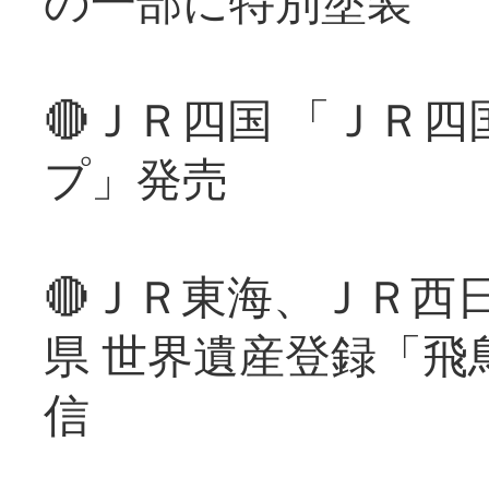
の一部に特別塗装
🔴ＪＲ四国 「ＪＲ
プ」発売
🔴ＪＲ東海、ＪＲ西
県 世界遺産登録「飛
信