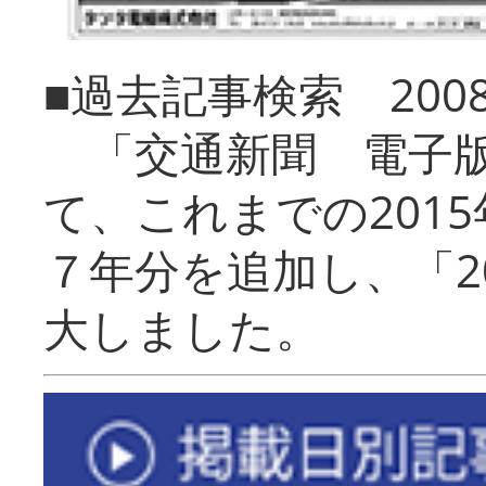
■過去記事検索 20
「交通新聞 電子版
て、これまでの201
７年分を追加し、「2
大しました