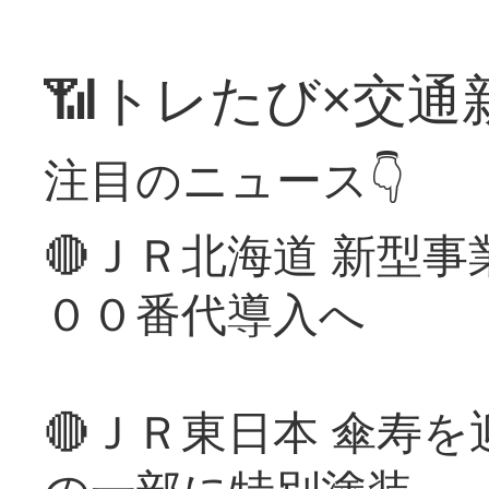
📶トレたび×交通
注目のニュース👇
🔴ＪＲ北海道 新型
００番代導入へ
🔴ＪＲ東日本 傘寿