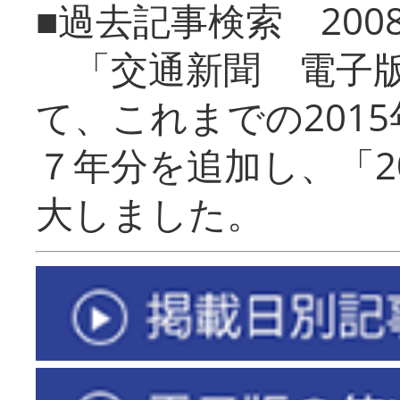
■過去記事検索 20
「交通新聞 電子版
て、これまでの201
７年分を追加し、「2
大しました