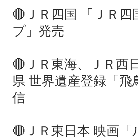
🔴ＪＲ四国 「ＪＲ
プ」発売
🔴ＪＲ東海、ＪＲ西
県 世界遺産登録「飛
信
🔴ＪＲ東日本 映画