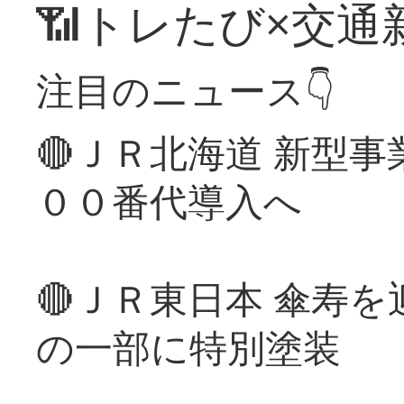
📶トレたび×交通
注目のニュース👇
🔴ＪＲ北海道 新型
００番代導入へ
🔴ＪＲ東日本 傘寿
の一部に特別塗装