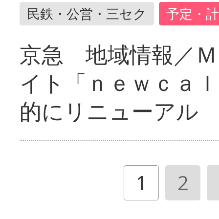
民鉄・公営・三セク
予定・計
京急 地域情報／Ｍ
イト「ｎｅｗｃａｌ
的にリニューアル
1
2