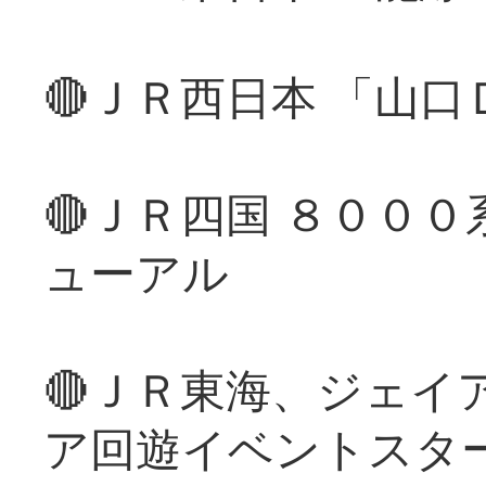
🔴ＪＲ西日本 「山
🔴ＪＲ四国 ８００
ューアル
🔴ＪＲ東海、ジェイ
ア回遊イベントスタ