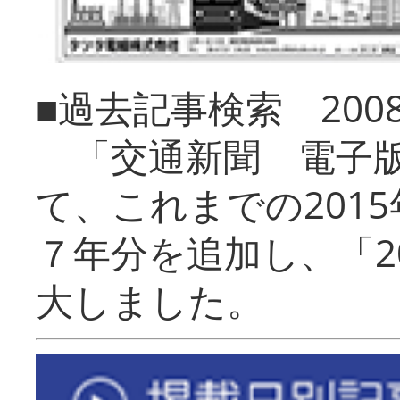
■過去記事検索 20
「交通新聞 電子版
て、これまでの201
７年分を追加し、「2
大しました