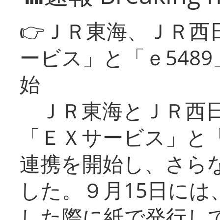
👉ＪＲ東海、ＪＲ西
ービス」と「ｅ548
始
ＪＲ東海とＪＲ西日
「ＥＸサービス」と「
連携を開始し、さら
した。９月15日には
した際に紙で発行し