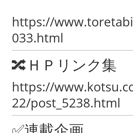
https://www.toretabi
033.html
🔀ＨＰリンク集
https://www.kotsu.c
22/post_5238.html
✅連載企画