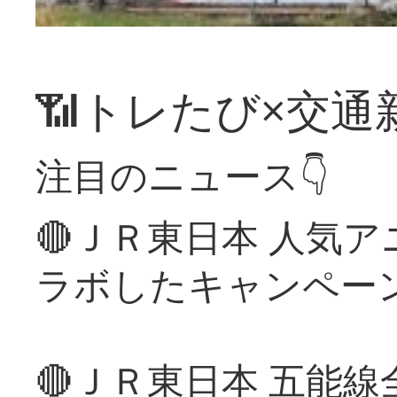
📶トレたび×交通
注目のニュース👇
🔴ＪＲ東日本 人気
ラボしたキャンペー
🔴ＪＲ東日本 五能