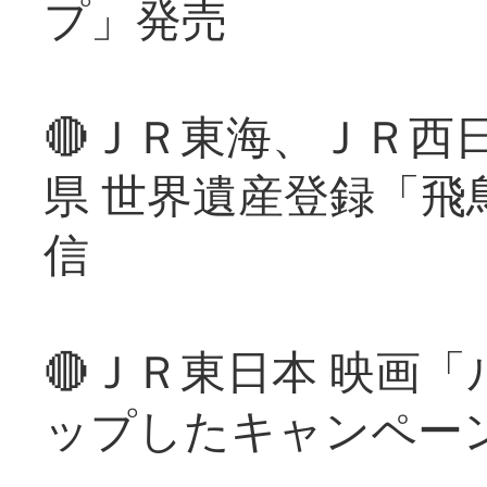
プ」発売
🔴ＪＲ東海、ＪＲ西
県 世界遺産登録「飛
信
🔴ＪＲ東日本 映画
ップしたキャンペー