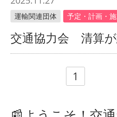
2025.11.27
運輸関連団体
予定・計画・施
交通協力会 清算が
1
📰ようこそ！交