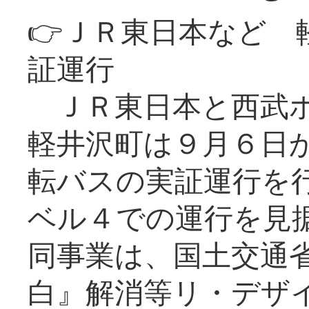
👉ＪＲ東日本など 
証運行
ＪＲ東日本と西武ホ
軽井沢町は９月６日か
転バスの実証運行を
ベル４での運行を見
同事業は、国土交通
白』解消等リ・デザ