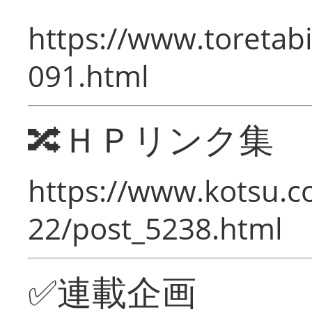
https://www.toretabi
091.html
🔀ＨＰリンク集
https://www.kotsu.c
22/post_5238.html
✅連載企画