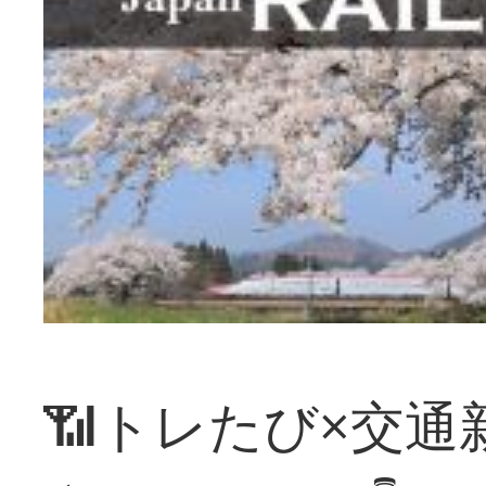
📶トレたび×交通