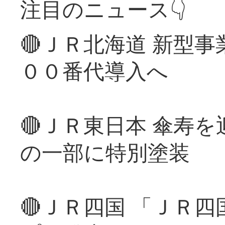
注目のニュース👇
🔴ＪＲ北海道 新型
００番代導入へ
🔴ＪＲ東日本 傘寿
の一部に特別塗装
🔴ＪＲ四国 「ＪＲ