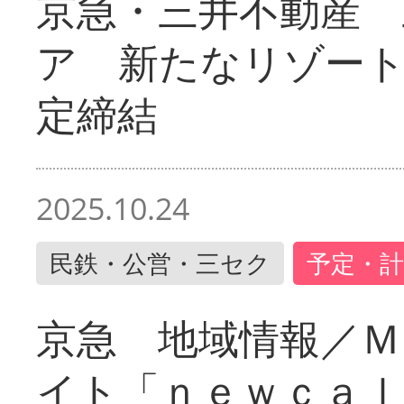
京急・三井不動産 
ア 新たなリゾー
定締結
2025.10.24
民鉄・公営・三セク
予定・計
京急 地域情報／Ｍ
イト「ｎｅｗｃａｌ