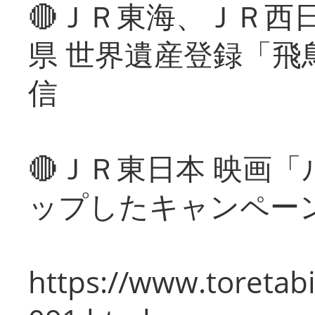
🔴ＪＲ東海、ＪＲ西
県 世界遺産登録「飛
信
🔴ＪＲ東日本 映画
ップしたキャンペー
https://www.toretabi