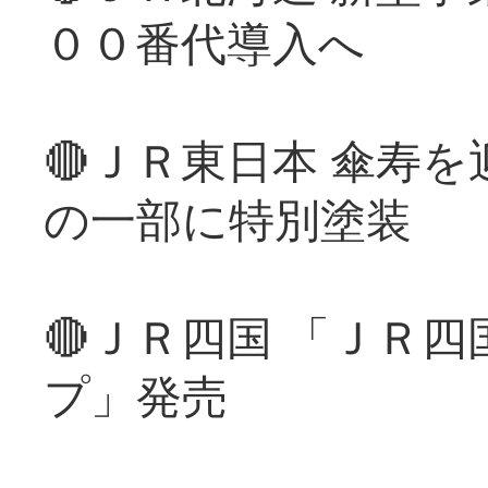
００番代導入へ
🔴ＪＲ東日本 傘寿
の一部に特別塗装
🔴ＪＲ四国 「ＪＲ
プ」発売