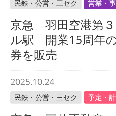
民鉄・公営・三セク
営業・事
京急 羽田空港第３
ル駅 開業15周年
券を販売
2025.10.24
民鉄・公営・三セク
予定・計