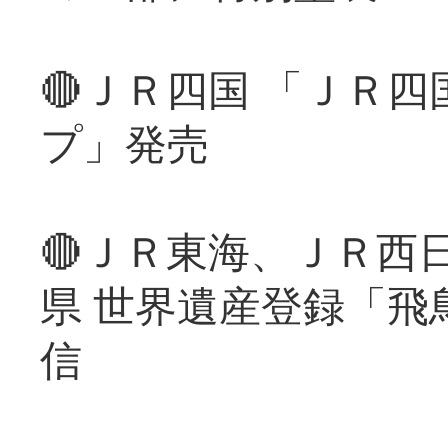
🔴ＪＲ四国 「ＪＲ
プ」発売
🔴ＪＲ東海、ＪＲ西
県 世界遺産登録「飛
信