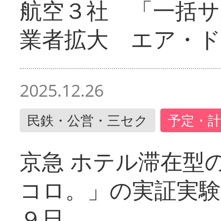
航空３社 「一括サ
業者拡大 エア・
2025.12.26
民鉄・公営・三セク
予定・計
京急 ホテル滞在型
コロ。」の実証実験
９日