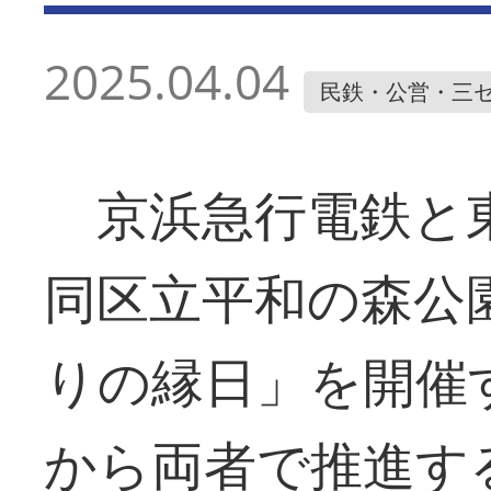
2025.04.04
民鉄・公営・三
京浜急行電鉄と東
同区立平和の森公
りの縁日」を開催
から両者で推進す