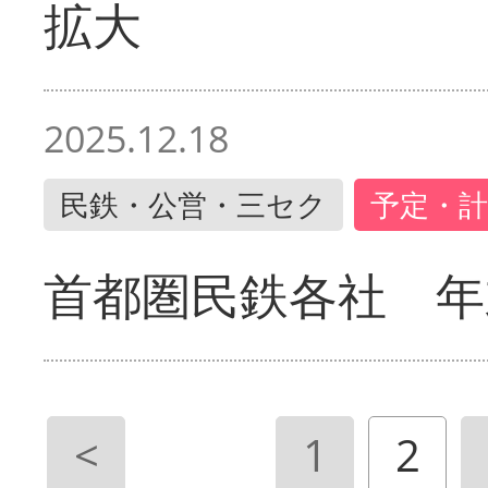
拡大
2025.12.18
民鉄・公営・三セク
予定・計
首都圏民鉄各社 年
<
1
2