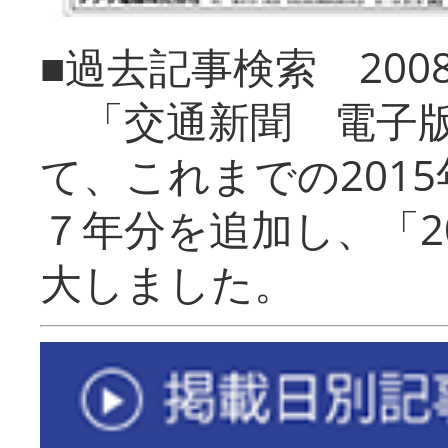
■過去記事検索 20
「交通新聞 電子版
て、これまでの201
７年分を追加し、「2
大しました