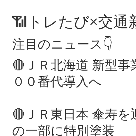
📶トレたび×交通
注目のニュース👇
🔴ＪＲ北海道 新型
００番代導入へ
🔴ＪＲ東日本 傘寿
の一部に特別塗装