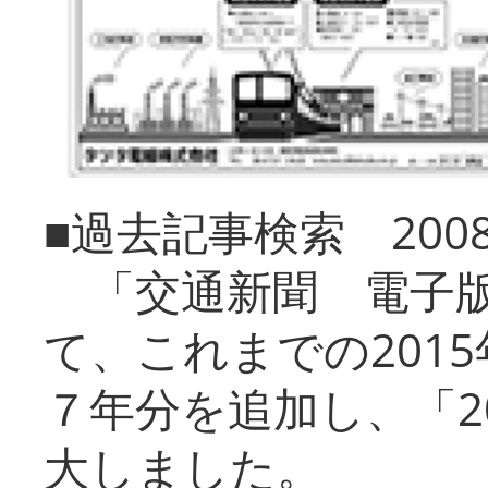
■過去記事検索 20
「交通新聞 電子版
て、これまでの201
７年分を追加し、「2
大しました