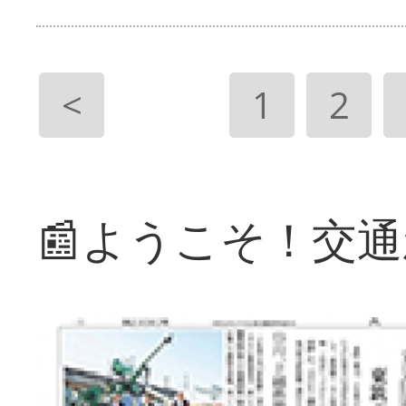
<
1
2
📰ようこそ！交