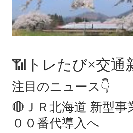
📶トレたび×交通
注目のニュース👇
🔴ＪＲ北海道 新型
００番代導入へ