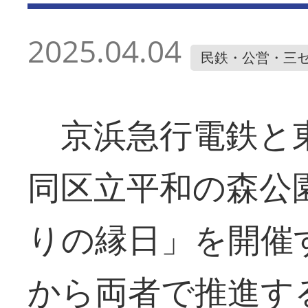
2025.04.04
民鉄・公営・三
京浜急行電鉄と東
同区立平和の森公
りの縁日」を開催
から両者で推進す