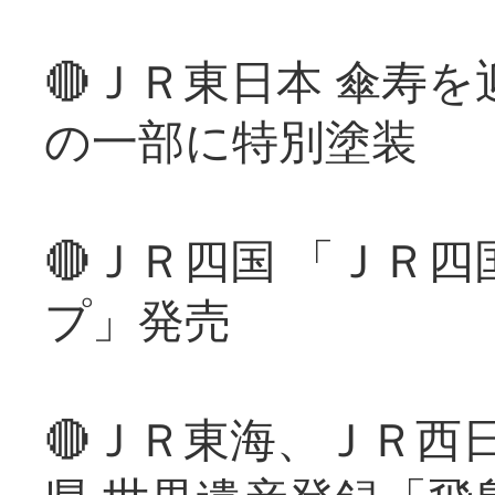
🔴ＪＲ東日本 傘寿
の一部に特別塗装
🔴ＪＲ四国 「ＪＲ
プ」発売
🔴ＪＲ東海、ＪＲ西