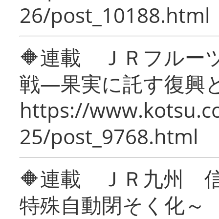
26/post_10188.html
🔶連載 ＪＲフルー
戦―果実に託す復興
https://www.kotsu.c
25/post_9768.html
🔶連載 ＪＲ九州 
特殊自動閉そく化～