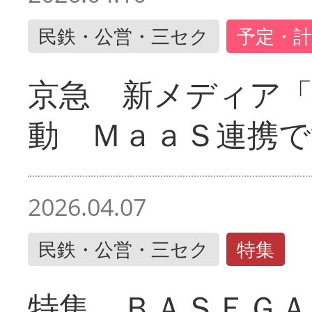
民鉄・公営・三セク
予定・計
京急 新メディア
動 ＭａａＳ連携で
2026.04.07
民鉄・公営・三セク
特集
特集 ＢＡＳＥＧＡ