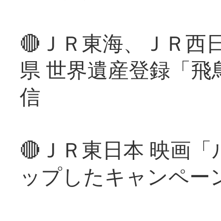
🔴ＪＲ東海、ＪＲ西
県 世界遺産登録「飛
信
🔴ＪＲ東日本 映画
ップしたキャンペー