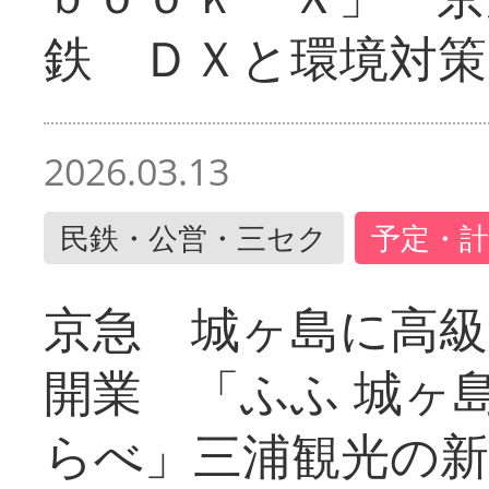
鉄 ＤＸと環境対策
2026.03.13
民鉄・公営・三セク
予定・計
京急 城ヶ島に高級
開業 「ふふ 城ヶ島
らべ」三浦観光の新