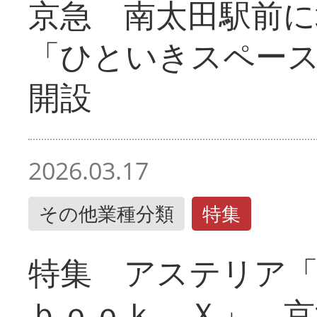
京急 南太田駅前
「ひといきスペー
開設
2026.03.17
その他業種分類
特集
特集 アステリア
ｂｏｏｋ Ｘ」 京