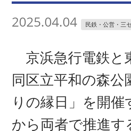
2025.04.04
民鉄・公営・三
京浜急行電鉄と東
同区立平和の森公
りの縁日」を開催
から両者で推進す