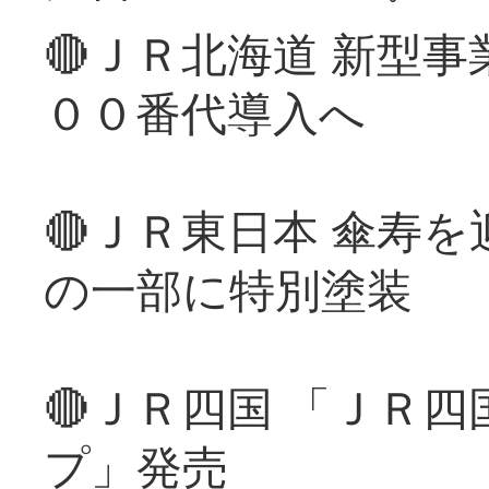
🔴ＪＲ北海道 新型
００番代導入へ
🔴ＪＲ東日本 傘寿
の一部に特別塗装
🔴ＪＲ四国 「ＪＲ
プ」発売