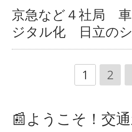
京急など４社局 
ジタル化 日立の
1
2
📰ようこそ！交