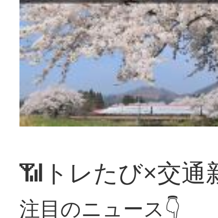
📶トレたび×交通
注目のニュース👇