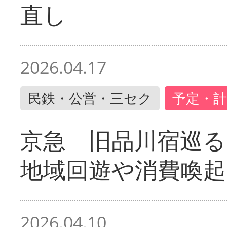
直し
2026.04.17
民鉄・公営・三セク
予定・計
京急 旧品川宿巡
地域回遊や消費喚起
2026.04.10