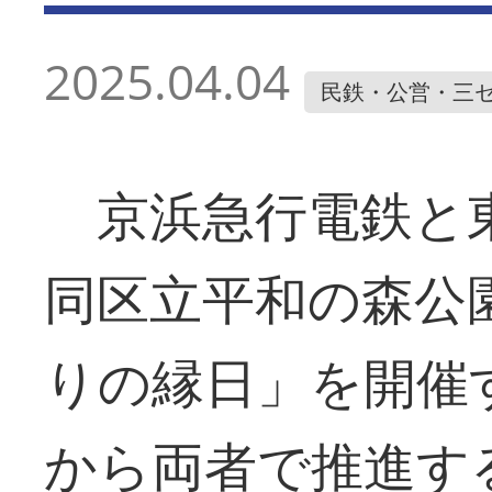
2025.04.04
民鉄・公営・三
京浜急行電鉄と東
同区立平和の森公
りの縁日」を開催
から両者で推進す