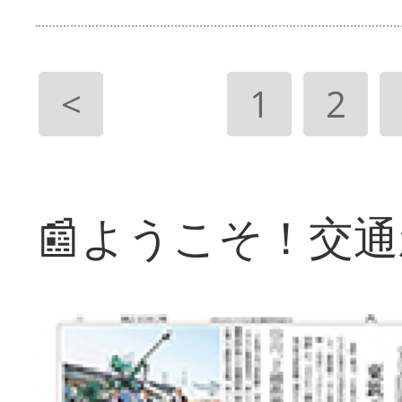
<
1
2
📰ようこそ！交