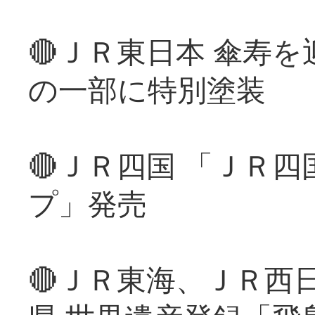
🔴ＪＲ東日本 傘寿
の一部に特別塗装
🔴ＪＲ四国 「ＪＲ
プ」発売
🔴ＪＲ東海、ＪＲ西