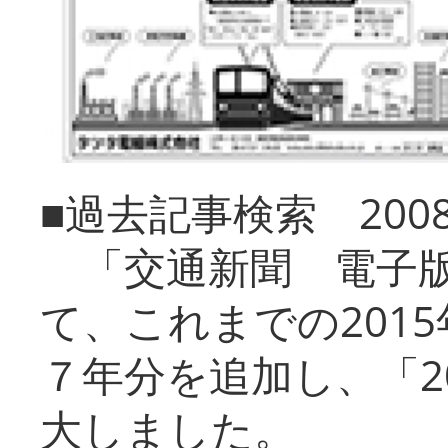
■過去記事検索 20
「交通新聞 電子版
て、これまでの201
７年分を追加し、「2
大しました