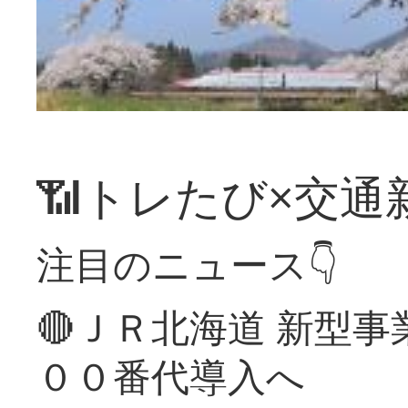
📶トレたび×交通
注目のニュース👇
🔴ＪＲ北海道 新型
００番代導入へ