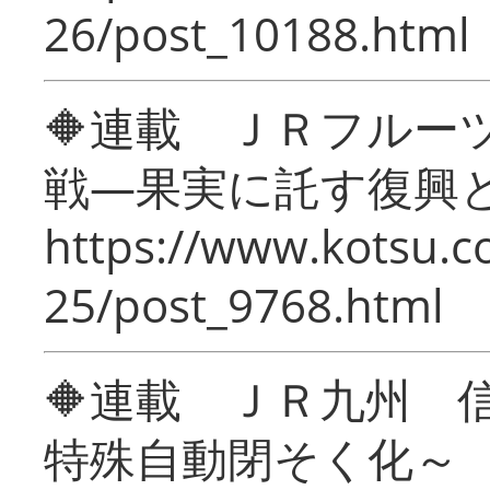
26/post_10188.html
🔶連載 ＪＲフルー
戦―果実に託す復興
https://www.kotsu.c
25/post_9768.html
🔶連載 ＪＲ九州 
特殊自動閉そく化～