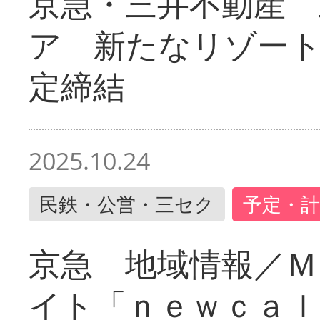
京急・三井不動産 
ア 新たなリゾー
定締結
2025.10.24
民鉄・公営・三セク
予定・計
京急 地域情報／Ｍ
イト「ｎｅｗｃａｌ