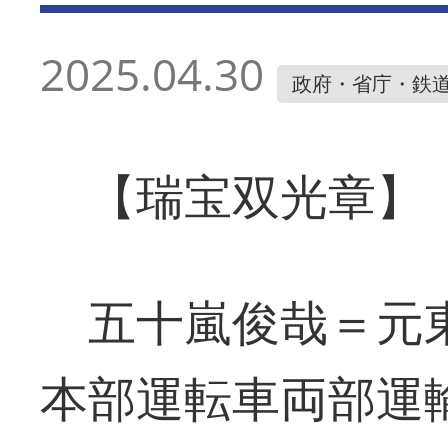
2025.04.30
政府・省庁・鉄
【瑞宝双光章】
五十嵐俊哉＝元
本部運転車両部運