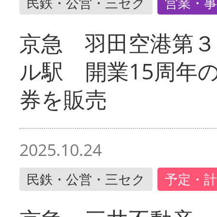
民鉄・公営・三セク
営業・事
京急 羽田空港第３
ル駅 開業15周年
券を販売
2025.10.24
民鉄・公営・三セク
予定・計