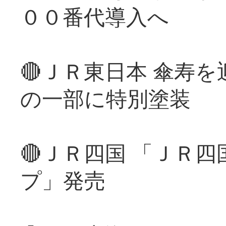
００番代導入へ
🔴ＪＲ東日本 傘寿
の一部に特別塗装
🔴ＪＲ四国 「ＪＲ
プ」発売