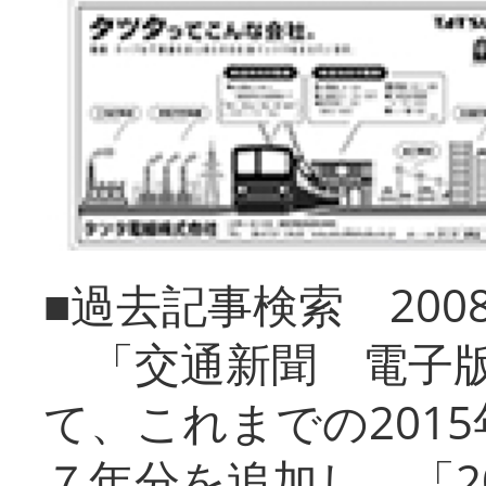
■過去記事検索 20
「交通新聞 電子版
て、これまでの201
７年分を追加し、「2