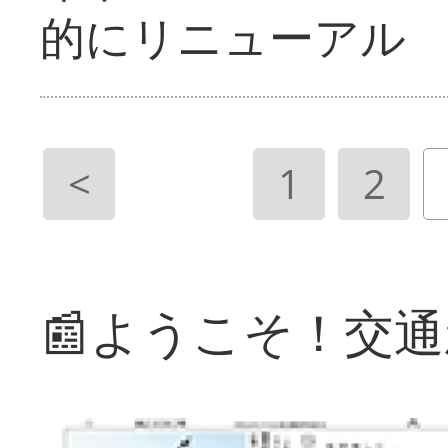
的にリニューアル
<
1
2
📰ようこそ！交