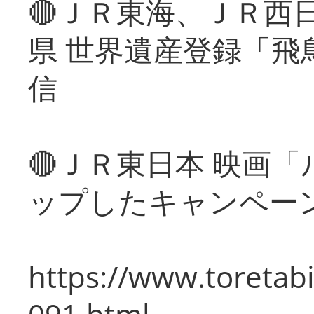
🔴ＪＲ東海、ＪＲ西
県 世界遺産登録「飛
信
🔴ＪＲ東日本 映画
ップしたキャンペー
https://www.toretabi