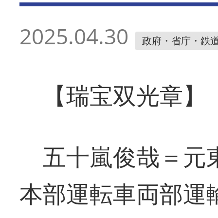
2025.04.30
政府・省庁・鉄
【瑞宝双光章】
五十嵐俊哉＝元
本部運転車両部運