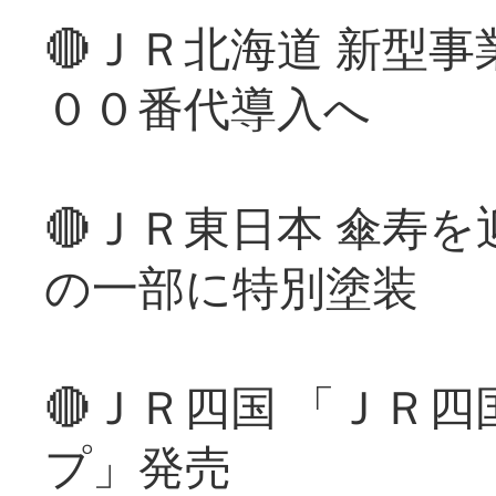
🔴ＪＲ北海道 新型
００番代導入へ
🔴ＪＲ東日本 傘寿
の一部に特別塗装
🔴ＪＲ四国 「ＪＲ
プ」発売