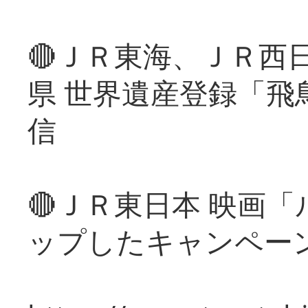
🔴ＪＲ東海、ＪＲ西
県 世界遺産登録「飛
信
🔴ＪＲ東日本 映画
ップしたキャンペー