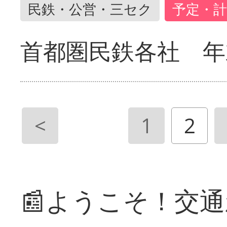
民鉄・公営・三セク
予定・計
首都圏民鉄各社 年
<
1
2
📰ようこそ！交