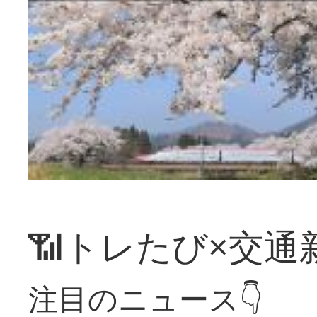
📶トレたび×交通
注目のニュース👇