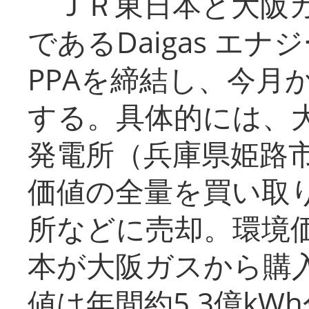
ＪＲ東日本と大阪ガ
であるDaigas エ
PPAを締結し、今月
する。具体的には、
発電所（兵庫県姫路
価値の全量を買い取
所などに売却。環境
本が大阪ガスから購
値は年間約5.3億kW