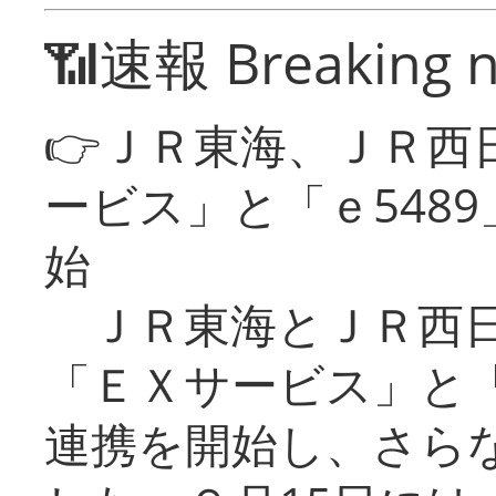
📶速報 Breaking 
👉ＪＲ東海、ＪＲ西
ービス」と「ｅ548
始
ＪＲ東海とＪＲ西日
「ＥＸサービス」と「
連携を開始し、さら