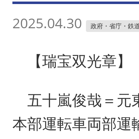
2025.04.30
政府・省庁・鉄
【瑞宝双光章】
五十嵐俊哉＝元
本部運転車両部運