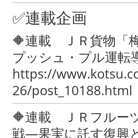
✅連載企画
🔶連載 ＪＲ貨物
プッシュ・プル運転
https://www.kotsu.c
26/post_10188.html
🔶連載 ＪＲフルー
戦―果実に託す復興