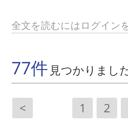
全文を読むにはログイン
77件
見つかりまし
<
1
2