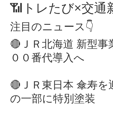
📶トレたび×交通
注目のニュース👇
🔴ＪＲ北海道 新型
００番代導入へ
🔴ＪＲ東日本 傘寿
の一部に特別塗装