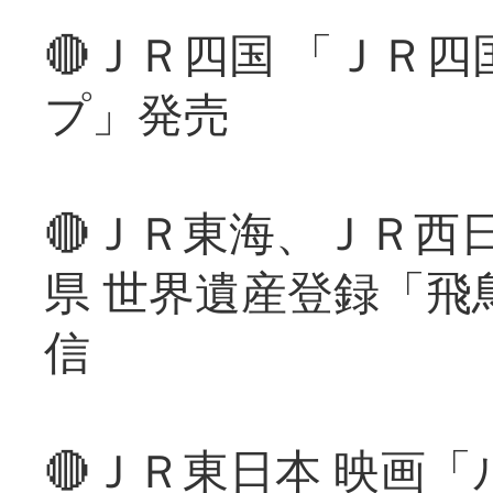
🔴ＪＲ四国 「ＪＲ
プ」発売
🔴ＪＲ東海、ＪＲ西
県 世界遺産登録「飛
信
🔴ＪＲ東日本 映画