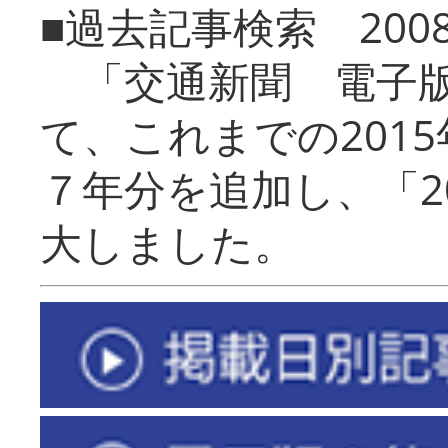
■過去記事検索 20
「交通新聞 電子版
て、これまでの201
７年分を追加し、「2
大しました