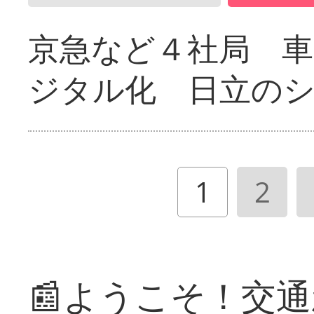
京急など４社局 
ジタル化 日立の
1
2
📰ようこそ！交