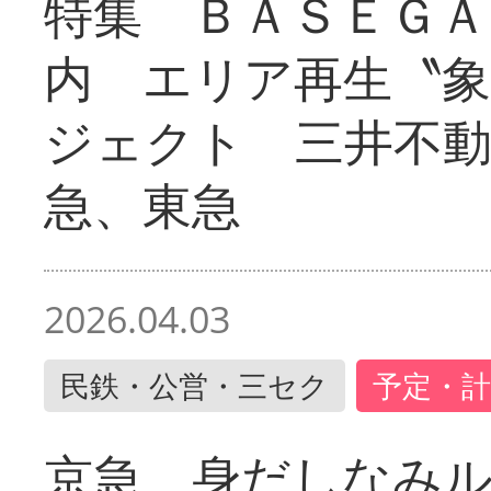
特集 ＢＡＳＥＧＡ
内 エリア再生〝
ジェクト 三井不動
急、東急
2026.04.03
民鉄・公営・三セク
予定・計
京急 身だしなみ