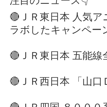
🔴ＪＲ東日本 人気
ラボしたキャンペー
🔴ＪＲ東日本 五能
🔴ＪＲ西日本 「山
🔴ＪＲ四国 ８００