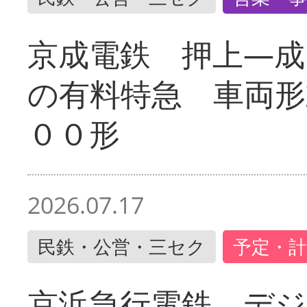
京成電鉄 押上―成
の有料特急 車両形
００形
2026.07.17
民鉄・公営・三セク
予定・計
京浜急行電鉄 デジ