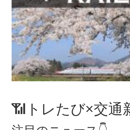
📶トレたび×交通
注目のニュース👇