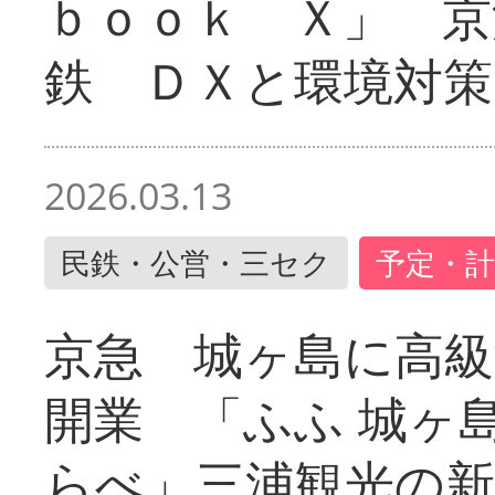
ｂｏｏｋ Ｘ」 京
鉄 ＤＸと環境対策
2026.03.13
民鉄・公営・三セク
予定・計
京急 城ヶ島に高級
開業 「ふふ 城ヶ島
らべ」三浦観光の新