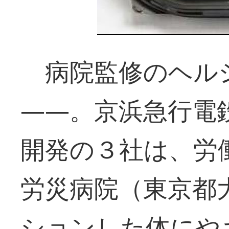
病院監修のヘル
――。京浜急行電
開発の３社は、労
労災病院（東京都
ションした体にや