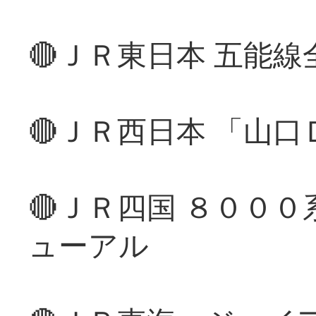
🔴ＪＲ東日本 五能
🔴ＪＲ西日本 「山
🔴ＪＲ四国 ８００
ューアル