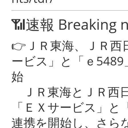
📶速報 Breaking 
👉ＪＲ東海、ＪＲ西
ービス」と「ｅ548
始
ＪＲ東海とＪＲ西日
「ＥＸサービス」と「
連携を開始し、さら