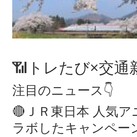
📶トレたび×交通
注目のニュース👇
🔴ＪＲ東日本 人気
ラボしたキャンペー