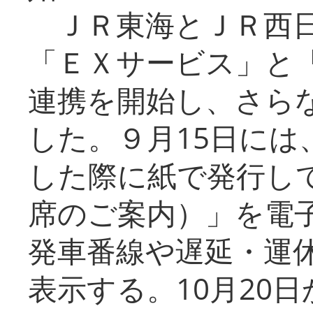
ＪＲ東海とＪＲ西日
「ＥＸサービス」と「
連携を開始し、さら
した。９月15日には
した際に紙で発行し
席のご案内）」を電
発車番線や遅延・運
表示する。10月20