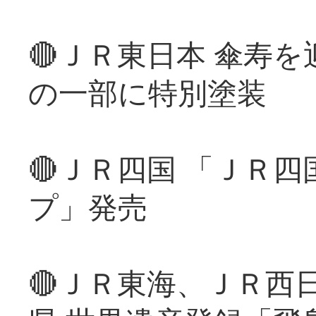
🔴ＪＲ東日本 傘寿
の一部に特別塗装
🔴ＪＲ四国 「ＪＲ
プ」発売
🔴ＪＲ東海、ＪＲ西