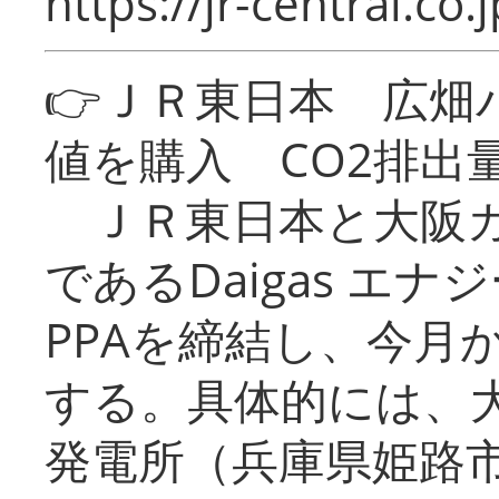
https://jr-central.co.j
👉ＪＲ東日本 広畑
値を購入 CO2排出
ＪＲ東日本と大阪ガ
であるDaigas エ
PPAを締結し、今月
する。具体的には、
発電所（兵庫県姫路