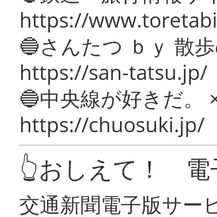
https://www.toretabi
🔵さんたつ ｂｙ 散
https://san-tatsu.jp/
🔵中央線が好きだ。 
https://chuosuki.jp/
👆おしえて！ 電
交通新聞電子版サー