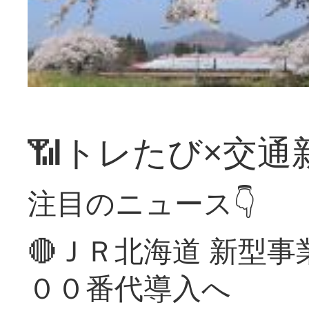
📶トレたび×交通
注目のニュース👇
🔴ＪＲ北海道 新型
００番代導入へ