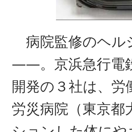
病院監修のヘル
――。京浜急行電
開発の３社は、労
労災病院（東京都
ションした体にや