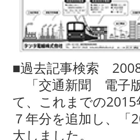
■過去記事検索 20
「交通新聞 電子版
て、これまでの201
７年分を追加し、「2
大しました