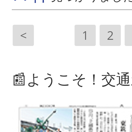
<
1
2
📰ようこそ！交