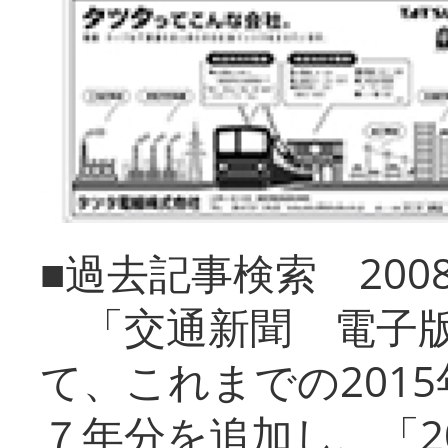
■過去記事検索 20
「交通新聞 電子版
て、これまでの201
７年分を追加し、「2