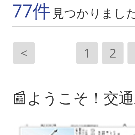
77件
見つかりまし
<
1
2
📰ようこそ！交