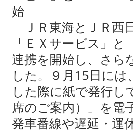
始
ＪＲ東海とＪＲ西日
「ＥＸサービス」と「
連携を開始し、さら
した。９月15日には
した際に紙で発行し
席のご案内）」を電
発車番線や遅延・運