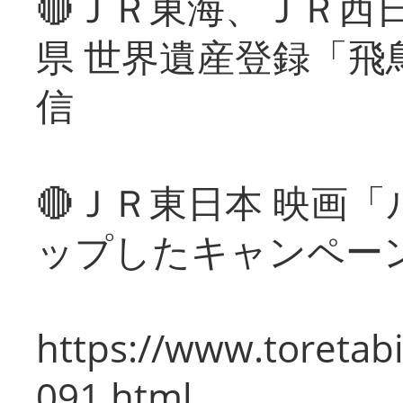
🔴ＪＲ東海、ＪＲ西
県 世界遺産登録「飛
信
🔴ＪＲ東日本 映画
ップしたキャンペー
https://www.toretabi
091.html