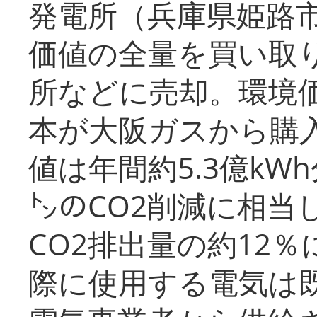
発電所（兵庫県姫路
価値の全量を買い取
所などに売却。環境
本が大阪ガスから購
値は年間約5.3億kW
㌧のCO2削減に相当
CO2排出量の約12
際に使用する電気は