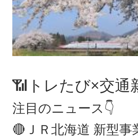
📶トレたび×交通
注目のニュース👇
🔴ＪＲ北海道 新型