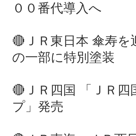
００番代導入へ
🔴ＪＲ東日本 傘寿
の一部に特別塗装
🔴ＪＲ四国 「ＪＲ
プ」発売