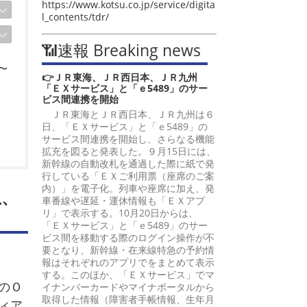
https://www.kotsu.co.jp/service/digita
l_contents/tdr/
📶速報 Breaking news
〜
👉ＪＲ東海、ＪＲ西日本、ＪＲ九州
「ＥＸサービス」と「ｅ5489」のサー
ビス間連携を開始
ＪＲ東海とＪＲ西日本、ＪＲ九州は６
日、「ＥＸサービス」と「ｅ5489」の
サービス間連携を開始し、さらなる機能
拡充を図ると発表した。９月15日には、
新幹線の自動改札を通過した際に紙で発
行している「ＥＸご利用票（座席のご案
内）」を電子化。列車や座席に加え、発
急、
車番線や遅延・運休情報も「ＥＸアプ
リ」で表示する。10月20日からは、
「ＥＸサービス」と「ｅ5489」のサー
ビス間を移動する際のログイン操作が不
要となり、新幹線・在来線特急の予約情
報はそれぞれのアプリでをまとめて表示
する。このほか、「ＥＸサービス」でマ
のＯ
イナンバーカードやマイナポータルから
取得した情報（障害者手帳情報、生年月
ィア