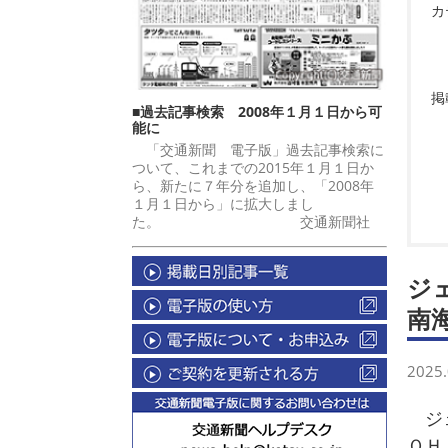
カ
掲
■過去記事検索 2008年１月１日から可
能に
「交通新聞 電子版」過去記事検索に
ついて、これまでの2015年１月１日か
ら、新たに７年分を追加し、「2008年
１月１日から」に拡大しまし
た。 交通新聞社
ジ
南
2025.
ジェ
ＯＨ