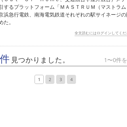
引するプラットフォーム「ＭＡＳＴＲＵＭ（マストラム
京浜急行電鉄、南海電気鉄道それぞれの駅サイネージの
めた。
全文読むにはログインしてくだ
7件
見つかりました。
1〜0件
1
2
3
4