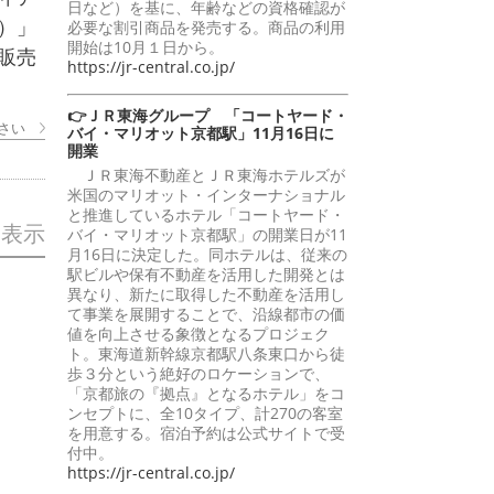
日など）を基に、年齢などの資格確認が
）」
必要な割引商品を発売する。商品の利用
開始は10月１日から。
販売
https://jr-central.co.jp/
👉ＪＲ東海グループ 「コートヤード・
さい
バイ・マリオット京都駅」11月16日に
開業
ＪＲ東海不動産とＪＲ東海ホテルズが
米国のマリオット・インターナショナル
と推進しているホテル「コートヤード・
を表示
バイ・マリオット京都駅」の開業日が11
月16日に決定した。同ホテルは、従来の
駅ビルや保有不動産を活用した開発とは
異なり、新たに取得した不動産を活用し
て事業を展開することで、沿線都市の価
値を向上させる象徴となるプロジェク
ト。東海道新幹線京都駅八条東口から徒
歩３分という絶好のロケーションで、
「京都旅の『拠点』となるホテル」をコ
ンセプトに、全10タイプ、計270の客室
を用意する。宿泊予約は公式サイトで受
付中。
https://jr-central.co.jp/