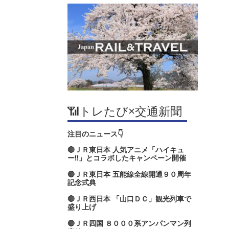
📶トレたび×交通新聞
注目のニュース👇
🔴ＪＲ東日本 人気アニメ「ハイキュ
ー‼」とコラボしたキャンペーン開催
🔴ＪＲ東日本 五能線全線開通９０周年
記念式典
🔴ＪＲ西日本 「山口ＤＣ」観光列車で
盛り上げ
🔴ＪＲ四国 ８０００系アンパンマン列