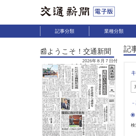
記事分類
業種分類
記
📰ようこそ！交通新聞
2026年８月７日付
－
検