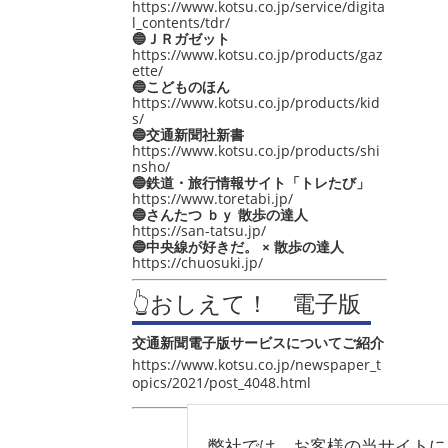
https://www.kotsu.co.jp/service/digita
l_contents/tdr/
🔵ＪＲガゼット
https://www.kotsu.co.jp/products/gaz
ette/
🔵こどものほん
https://www.kotsu.co.jp/products/kid
s/
🔵交通新聞社新書
https://www.kotsu.co.jp/products/shi
nsho/
🔵鉄道・旅行情報サイト「トレたび」
https://www.toretabi.jp/
🔵さんたつ ｂｙ 散歩の達人
https://san-tatsu.jp/
🔵中央線が好きだ。 × 散歩の達人
https://chuosuki.jp/
👆おしえて！ 電子版
交通新聞電子版サービスについてご紹介
https://www.kotsu.co.jp/newspaper_t
opics/2021/post_4048.html
弊社では、お客様の当サイトに