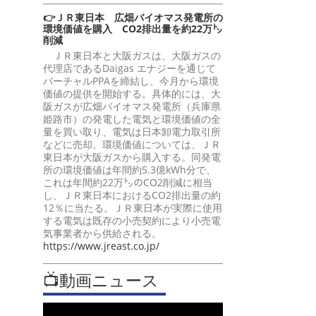
👉ＪＲ東日本 広畑バイオマス発電所の
環境価値を購入 CO2排出量を約22万㌧
削減
ＪＲ東日本と大阪ガスは、大阪ガスの
代理店であるDaigas エナジーを通じて
バーチャルPPAを締結し、今月から環境
価値の提供を開始する。具体的には、大
阪ガスが広畑バイオマス発電所（兵庫県
姫路市）の発電した電気と環境価値の全
量を買い取り、電気は日本卸電力取引所
などに売却。環境価値については、ＪＲ
東日本が大阪ガスから購入する。同発電
所の環境価値は年間約5.3億kWh分で、
これは年間約22万㌧のCO2削減に相当
し、ＪＲ東日本におけるCO2排出量の約
12％に当たる。ＪＲ東日本が実際に使用
する電気は既存の小売契約により小売電
気事業者から供給される。
https://www.jreast.co.jp/
📺動画ニュース