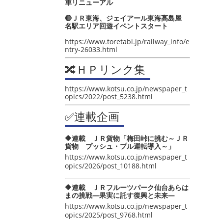
車リニューアル
🔴ＪＲ東海、ジェイアール東海髙島屋
名駅エリア回遊イベントスタート
https://www.toretabi.jp/railway_info/e
ntry-26033.html
🔀ＨＰリンク集
https://www.kotsu.co.jp/newspaper_t
opics/2022/post_5238.html
✅連載企画
🔶連載 ＪＲ貨物「梅田峠に挑む～ＪＲ
貨物 プッシュ・プル運転導入～」
https://www.kotsu.co.jp/newspaper_t
opics/2026/post_10188.html
🔶連載 ＪＲフルーツパーク仙台あらは
まの挑戦―果実に託す復興と未来―
https://www.kotsu.co.jp/newspaper_t
opics/2025/post_9768.html