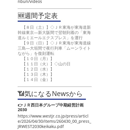
nbun/videos
🆕週間予定表
【８日（土）】◇ＪＲ東海が東海道新
幹線東京―新大阪間で翌朝到着の「東海
道ルミエールエクスプレス」を運行
【９日（日）】◇ＪＲ東海が東海道線
三島―大垣間で夜行列車「ムーンライト
ながら」を復刻運転
【１０日（月）】
【１１日（火）】◇山の日
【１２日（水）】
【１３日（木）】
【１４日（金）】
📶気になるNewsから
👉ＪＲ西日本グループ中期経営計画
2030
https://www.westjr.co.jp/press/articl
e/2026/04/30/items/260430_00_press_
JRWEST2030keikaku.pdf