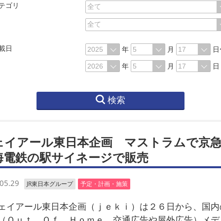
テゴリ
載日
年
月
日
年
月
日
検索
ェイアール東日本企画 マストラムで京
海電鉄の駅サイネージで販売
05.29
JR東日本グループ
予定・計画・施策
イアール東日本企画（ｊｅｋｉ）は２６日から、国内
（Ｏｕｔ Ｏｆ Ｈｏｍｅ、交通広告や屋外広告）メデ