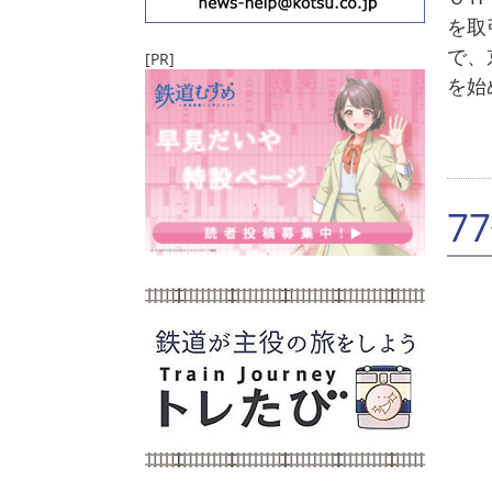
を取
で、
[PR]
を始
7