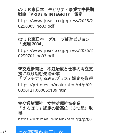
👉ＪＲ東日本 モビリティ事業で中長期
戦略「PRIDE & INTEGRITY」策定
https://www.jreast.co.jp/press/2025/2
0250909_ho03.pdf
👉ＪＲ東日本 グループ経営ビジョン
「勇翔 2034」
https://www.jreast.co.jp/press/2025/2
0250701_ho03.pdf
💖交通新聞社 不妊治療と仕事の両立支
援に取り組む先進企業
「プラチナくるみんプラス」認定を取得
https://prtimes.jp/main/html/rd/p/00
0000121.000050139.html
💖交通新聞社 女性活躍推進企業
「えるぼし」認定の最高位（３つ星）取
得
https://prtimes.jp/main/html/rd/p/00
0000105.000050139.html
ため
この画面を表示しな