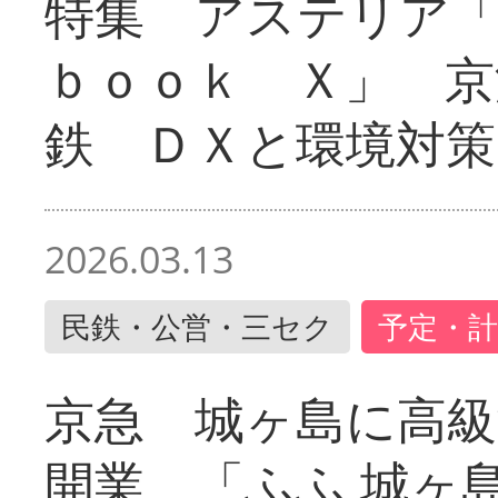
特集 アステリア
ｂｏｏｋ Ｘ」 京
鉄 ＤＸと環境対策
2026.03.13
民鉄・公営・三セク
予定・計
京急 城ヶ島に高級
開業 「ふふ 城ヶ島