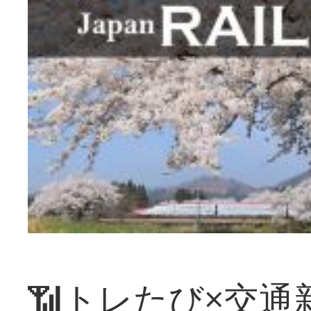
📶トレたび×交通