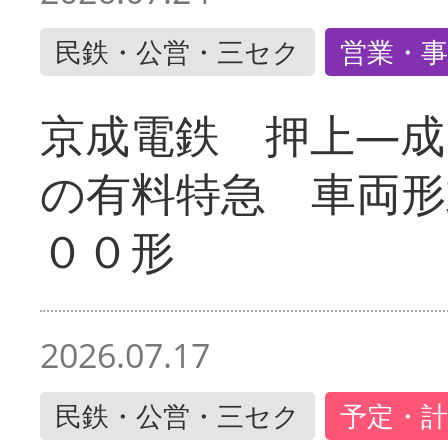
民鉄・公営・三セク
営業・事
京成電鉄 押上―成
の有料特急 車両形
００形
2026.07.17
民鉄・公営・三セク
予定・計