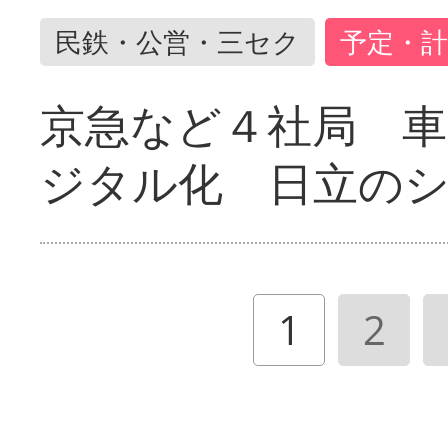
民鉄・公営・三セク
予定・計
京急など４社局 
ジタル化 日立の
1
2