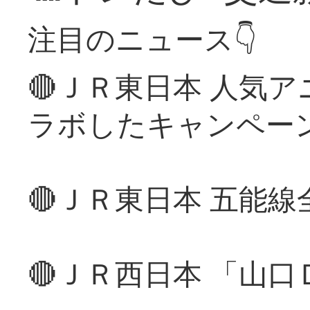
注目のニュース👇
🔴ＪＲ東日本 人気
ラボしたキャンペー
🔴ＪＲ東日本 五能
🔴ＪＲ西日本 「山