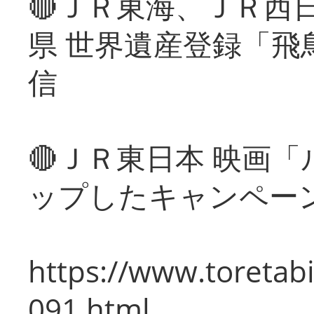
🔴ＪＲ東海、ＪＲ西
県 世界遺産登録「飛
信
🔴ＪＲ東日本 映画
ップしたキャンペー
https://www.toretabi
091.html