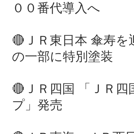
００番代導入へ
🔴ＪＲ東日本 傘寿
の一部に特別塗装
🔴ＪＲ四国 「ＪＲ
プ」発売