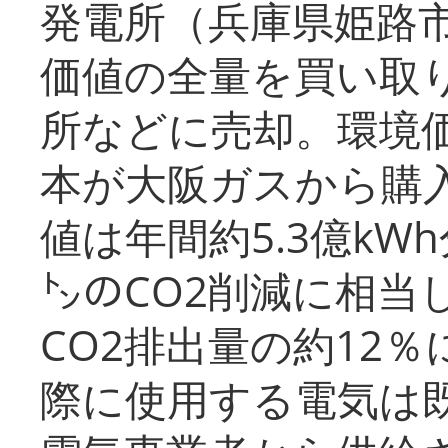
発電所（兵庫県姫路
価値の全量を買い取
所などに売却。環境
本が大阪ガスから購
値は年間約5.3億kW
㌧のCO2削減に相当
CO2排出量の約12
際に使用する電気は