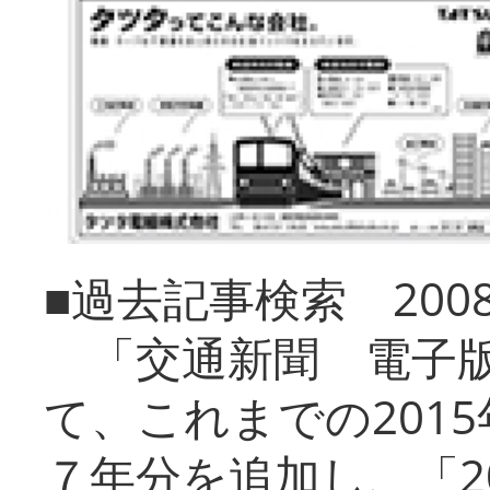
■過去記事検索 20
「交通新聞 電子版
て、これまでの201
７年分を追加し、「2