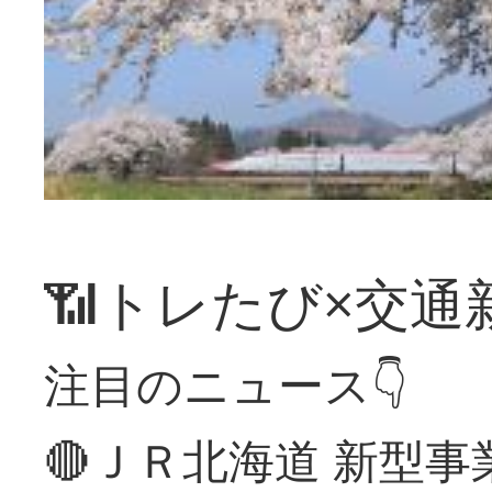
📶トレたび×交通
注目のニュース👇
🔴ＪＲ北海道 新型