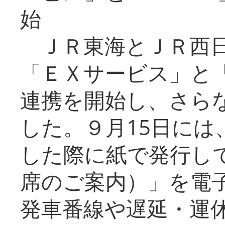
始
ＪＲ東海とＪＲ西日
「ＥＸサービス」と「
連携を開始し、さら
した。９月15日には
した際に紙で発行し
席のご案内）」を電
発車番線や遅延・運