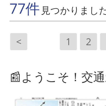
77件
見つかりまし
<
1
2
📰ようこそ！交