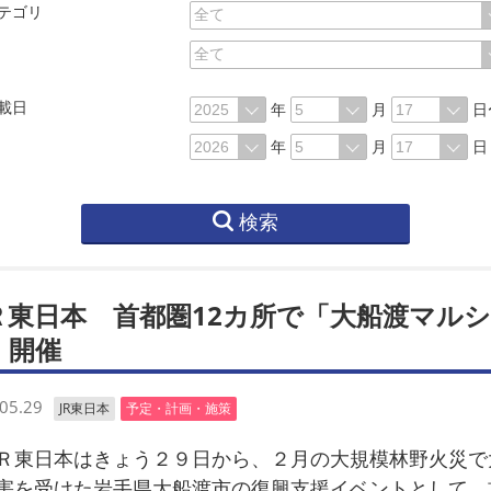
テゴリ
載日
年
月
日
年
月
日
検索
Ｒ東日本 首都圏12カ所で「大船渡マルシ
」開催
05.29
JR東日本
予定・計画・施策
東日本はきょう２９日から、２月の大規模林野火災で
害を受けた岩手県大船渡市の復興支援イベントとして、