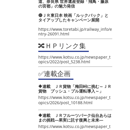
道、奈良県 世界遺産登録「飛鳥・藤原
の宮都」の魅力発信
🔴ＪＲ東日本 映画「ルックバック」と
タイアップしたキャンペーン展開
https://www.toretabi.jp/railway_info/e
ntry-26091.html
🔀ＨＰリンク集
https://www.kotsu.co.jp/newspaper_t
opics/2022/post_5238.html
✅連載企画
🔶連載 ＪＲ貨物「梅田峠に挑む～ＪＲ
貨物 プッシュ・プル運転導入～」
https://www.kotsu.co.jp/newspaper_t
opics/2026/post_10188.html
🔶連載 ＪＲフルーツパーク仙台あらは
まの挑戦―果実に託す復興と未来―
https://www.kotsu.co.jp/newspaper_t