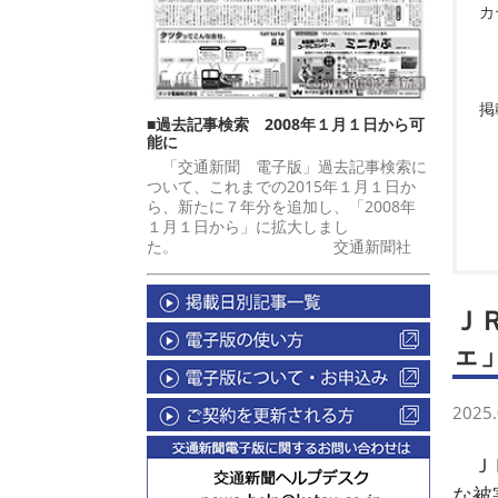
カ
掲
■過去記事検索 2008年１月１日から可
能に
「交通新聞 電子版」過去記事検索に
ついて、これまでの2015年１月１日か
ら、新たに７年分を追加し、「2008年
１月１日から」に拡大しまし
た。 交通新聞社
Ｊ
ェ
2025.
ＪＲ
な被