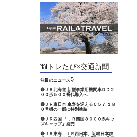
📶トレたび×交通新聞
注目のニュース👇
🔴ＪＲ北海道 新型事業用機関車ＤＤ２
００形５００番代導入へ
🔴ＪＲ東日本 傘寿を迎えるＣ５７ １８
０号機の一部に特別塗装
🔴ＪＲ四国 「ＪＲ四国８０００系キッ
ズキャップ」発売
🔴ＪＲ東海、ＪＲ西日本、近畿日本鉄