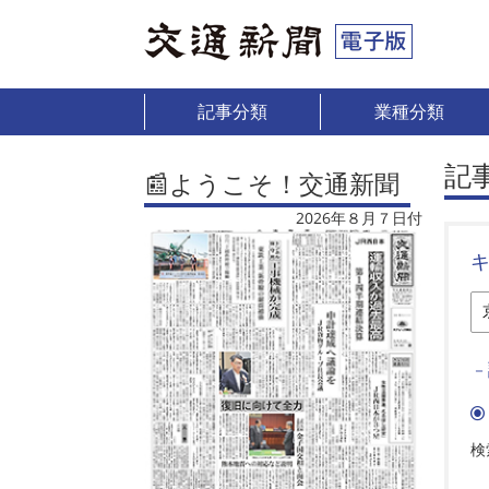
記事分類
業種分類
記
📰ようこそ！交通新聞
2026年８月７日付
－
検