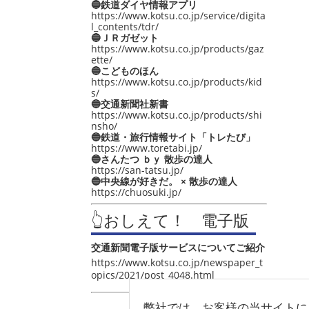
🔵鉄道ダイヤ情報アプリ
https://www.kotsu.co.jp/service/digita
l_contents/tdr/
🔵ＪＲガゼット
https://www.kotsu.co.jp/products/gaz
ette/
🔵こどものほん
https://www.kotsu.co.jp/products/kid
s/
🔵交通新聞社新書
https://www.kotsu.co.jp/products/shi
nsho/
🔵鉄道・旅行情報サイト「トレたび」
https://www.toretabi.jp/
🔵さんたつ ｂｙ 散歩の達人
https://san-tatsu.jp/
🔵中央線が好きだ。 × 散歩の達人
https://chuosuki.jp/
👆おしえて！ 電子版
交通新聞電子版サービスについてご紹介
https://www.kotsu.co.jp/newspaper_t
opics/2021/post_4048.html
弊社では、お客様の当サイトに