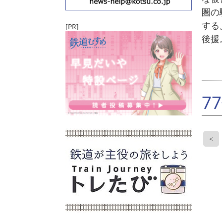
圏の
する
[PR]
後援
7
<