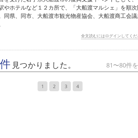
駅やホテルなど１２カ所で、「大船渡マルシェ」を順次
。同県、同市、大船渡市観光物産協会、大船渡商工会議
。
全文読むにはログインしてくだ
7件
見つかりました。
81〜80件
1
2
3
4