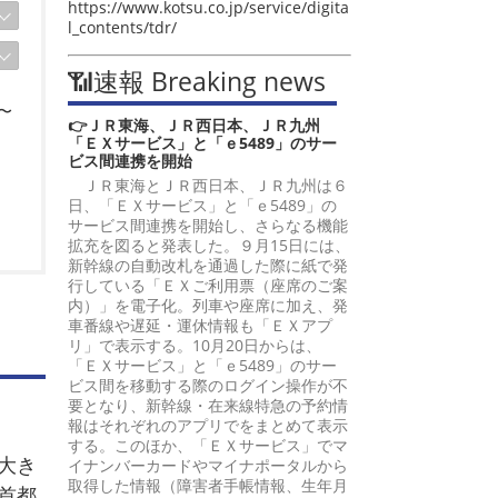
https://www.kotsu.co.jp/service/digita
l_contents/tdr/
📶速報 Breaking news
〜
👉ＪＲ東海、ＪＲ西日本、ＪＲ九州
「ＥＸサービス」と「ｅ5489」のサー
ビス間連携を開始
ＪＲ東海とＪＲ西日本、ＪＲ九州は６
日、「ＥＸサービス」と「ｅ5489」の
サービス間連携を開始し、さらなる機能
拡充を図ると発表した。９月15日には、
新幹線の自動改札を通過した際に紙で発
行している「ＥＸご利用票（座席のご案
内）」を電子化。列車や座席に加え、発
車番線や遅延・運休情報も「ＥＸアプ
リ」で表示する。10月20日からは、
「ＥＸサービス」と「ｅ5489」のサー
ビス間を移動する際のログイン操作が不
要となり、新幹線・在来線特急の予約情
報はそれぞれのアプリでをまとめて表示
する。このほか、「ＥＸサービス」でマ
大き
イナンバーカードやマイナポータルから
取得した情報（障害者手帳情報、生年月
首都