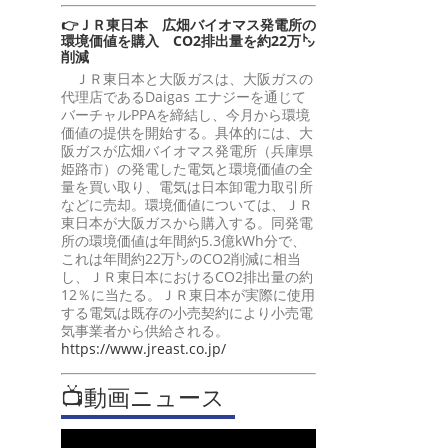
👉ＪＲ東日本 広畑バイオマス発電所の
環境価値を購入 CO2排出量を約22万㌧
削減
ＪＲ東日本と大阪ガスは、大阪ガスの
代理店であるDaigas エナジーを通じて
バーチャルPPAを締結し、今月から環境
価値の提供を開始する。具体的には、大
阪ガスが広畑バイオマス発電所（兵庫県
姫路市）の発電した電気と環境価値の全
量を買い取り、電気は日本卸電力取引所
などに売却。環境価値については、ＪＲ
東日本が大阪ガスから購入する。同発電
所の環境価値は年間約5.3億kWh分で、
これは年間約22万㌧のCO2削減に相当
し、ＪＲ東日本におけるCO2排出量の約
12％に当たる。ＪＲ東日本が実際に使用
する電気は既存の小売契約により小売電
気事業者から供給される。
https://www.jreast.co.jp/
📺動画ニュース