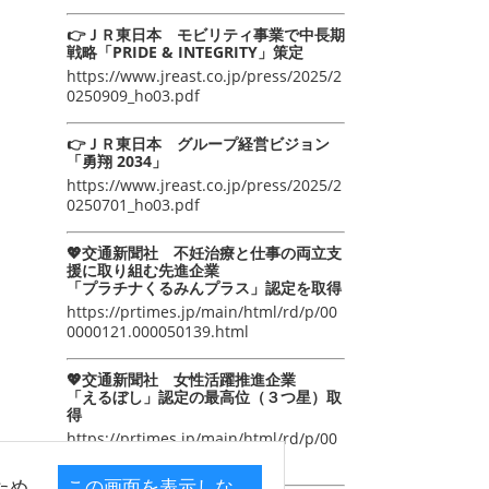
👉ＪＲ東日本 モビリティ事業で中長期
戦略「PRIDE & INTEGRITY」策定
https://www.jreast.co.jp/press/2025/2
0250909_ho03.pdf
👉ＪＲ東日本 グループ経営ビジョン
「勇翔 2034」
https://www.jreast.co.jp/press/2025/2
0250701_ho03.pdf
💖交通新聞社 不妊治療と仕事の両立支
援に取り組む先進企業
「プラチナくるみんプラス」認定を取得
https://prtimes.jp/main/html/rd/p/00
0000121.000050139.html
💖交通新聞社 女性活躍推進企業
「えるぼし」認定の最高位（３つ星）取
得
https://prtimes.jp/main/html/rd/p/00
0000105.000050139.html
ため
この画面を表示しな