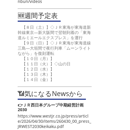
nbun/videos
🆕週間予定表
【８日（土）】◇ＪＲ東海が東海道新
幹線東京―新大阪間で翌朝到着の「東海
道ルミエールエクスプレス」を運行
【９日（日）】◇ＪＲ東海が東海道線
三島―大垣間で夜行列車「ムーンライト
ながら」を復刻運転
【１０日（月）】
【１１日（火）】◇山の日
【１２日（水）】
【１３日（木）】
【１４日（金）】
📶気になるNewsから
👉ＪＲ西日本グループ中期経営計画
2030
https://www.westjr.co.jp/press/articl
e/2026/04/30/items/260430_00_press_
JRWEST2030keikaku.pdf