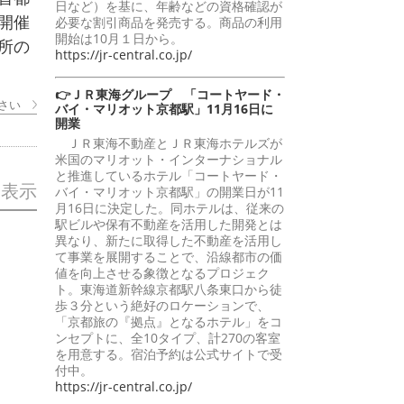
日など）を基に、年齢などの資格確認が
開催
必要な割引商品を発売する。商品の利用
開始は10月１日から。
所の
https://jr-central.co.jp/
👉ＪＲ東海グループ 「コートヤード・
さい
バイ・マリオット京都駅」11月16日に
開業
ＪＲ東海不動産とＪＲ東海ホテルズが
米国のマリオット・インターナショナル
と推進しているホテル「コートヤード・
を表示
バイ・マリオット京都駅」の開業日が11
月16日に決定した。同ホテルは、従来の
駅ビルや保有不動産を活用した開発とは
異なり、新たに取得した不動産を活用し
て事業を展開することで、沿線都市の価
値を向上させる象徴となるプロジェク
ト。東海道新幹線京都駅八条東口から徒
歩３分という絶好のロケーションで、
「京都旅の『拠点』となるホテル」をコ
ンセプトに、全10タイプ、計270の客室
を用意する。宿泊予約は公式サイトで受
付中。
https://jr-central.co.jp/