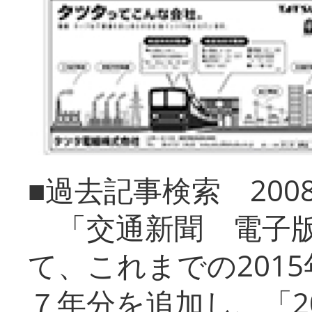
■過去記事検索 20
「交通新聞 電子版
て、これまでの201
７年分を追加し、「2