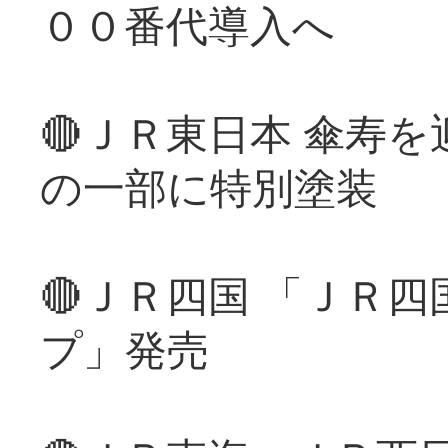
００番代導入へ
🔴ＪＲ東日本 傘寿
の一部に特別塗装
🔴ＪＲ四国 「ＪＲ
プ」発売