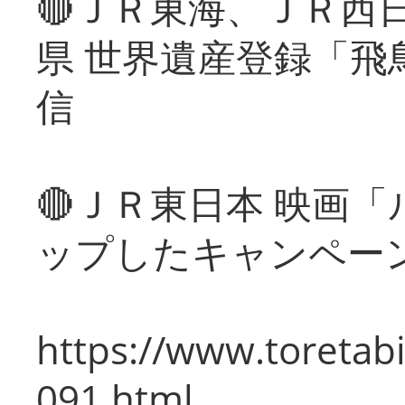
🔴ＪＲ東海、ＪＲ西
県 世界遺産登録「飛
信
🔴ＪＲ東日本 映画
ップしたキャンペー
https://www.toretabi
091.html