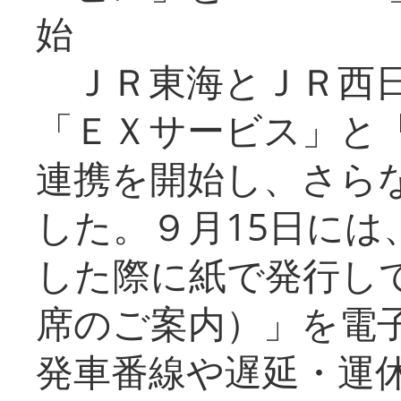
始
ＪＲ東海とＪＲ西日
「ＥＸサービス」と「
連携を開始し、さら
した。９月15日には
した際に紙で発行し
席のご案内）」を電
発車番線や遅延・運