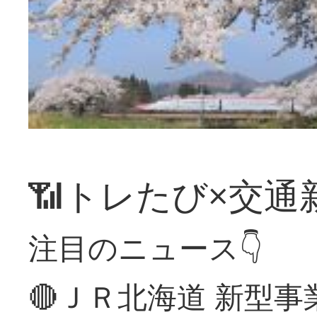
📶トレたび×交通
注目のニュース👇
🔴ＪＲ北海道 新型