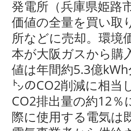
発電所（兵庫県姫路
価値の全量を買い取
所などに売却。環境
本が大阪ガスから購
値は年間約5.3億kW
㌧のCO2削減に相当
CO2排出量の約12
際に使用する電気は