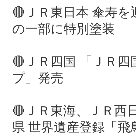
🔴ＪＲ東日本 傘寿
の一部に特別塗装
🔴ＪＲ四国 「ＪＲ
プ」発売
🔴ＪＲ東海、ＪＲ西
県 世界遺産登録「飛