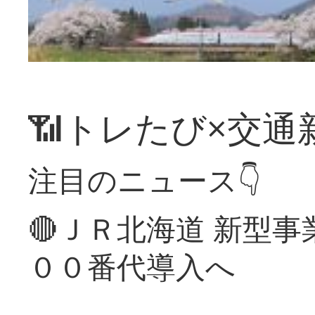
📶トレたび×交通
注目のニュース👇
🔴ＪＲ北海道 新型
００番代導入へ