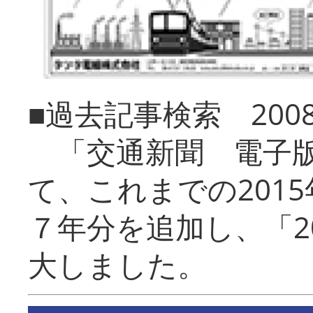
■過去記事検索 20
「交通新聞 電子版
て、これまでの201
７年分を追加し、「2
大しました