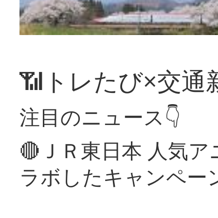
📶トレたび×交通
注目のニュース👇
🔴ＪＲ東日本 人気
ラボしたキャンペー