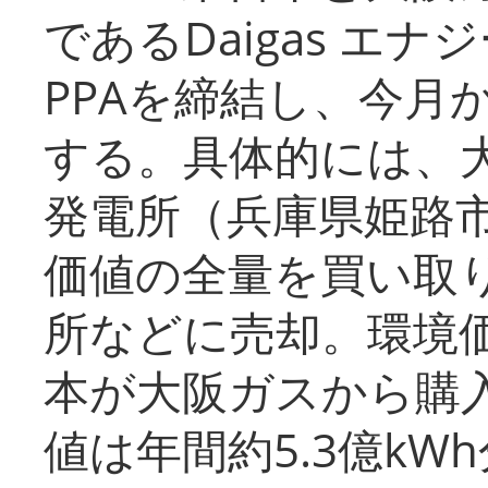
であるDaigas エ
PPAを締結し、今月
する。具体的には、
発電所（兵庫県姫路
価値の全量を買い取
所などに売却。環境
本が大阪ガスから購
値は年間約5.3億kW