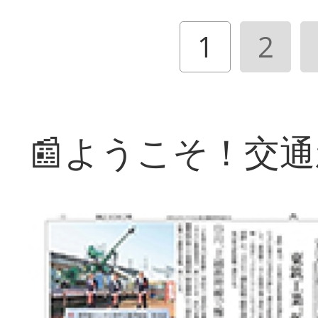
1
2
📰ようこそ！交