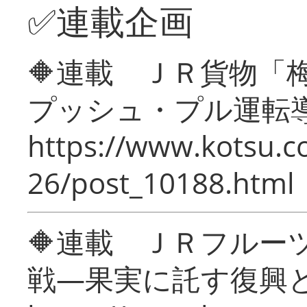
✅連載企画
🔶連載 ＪＲ貨物
プッシュ・プル運転
https://www.kotsu.c
26/post_10188.html
🔶連載 ＪＲフルー
戦―果実に託す復興