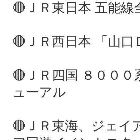
🔴ＪＲ東日本 五能
🔴ＪＲ西日本 「山
🔴ＪＲ四国 ８００
ューアル
🔴ＪＲ東海、ジェイ